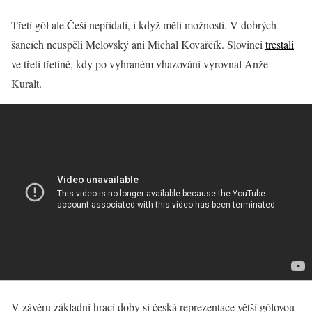
Třetí gól ale Češi nepřidali, i když měli možnosti. V dobrých
šancích neuspěli Melovský ani Michal Kovařčík. Slovinci
trestali
ve třetí třetině, kdy po vyhraném vhazování vyrovnal Anže
Kuralt.
V závěru základní hrací doby si česká reprezentace větší gólovou