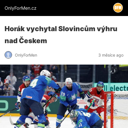
OnlyForMen.cz
Horák vychytal Slovincům výhru
nad Českem
OnlyForMen
3 měsíce ago