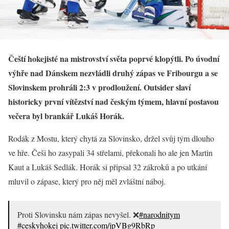
Čeští hokejisté na mistrovství světa poprvé klopýtli. Po úvodní
výhře nad Dánskem nezvládli druhý zápas ve Fribourgu a se
Slovinskem prohráli 2:3 v prodloužení. Outsider slaví
historicky první vítězství nad českým týmem, hlavní postavou
večera byl brankář Lukáš Horák.
Rodák z Mostu, který chytá za Slovinsko, držel svůj tým dlouho
ve hře. Češi ho zasypali 34 střelami, překonali ho ale jen Martin
Kaut a Lukáš Sedlák. Horák si připsal 32 zákroků a po utkání
mluvil o zápase, který pro něj měl zvláštní náboj.
Proti Slovinsku nám zápas nevyšel. ❌
#narodnitym
#ceskyhokej
pic.twitter.com/jpVBg9RbRp