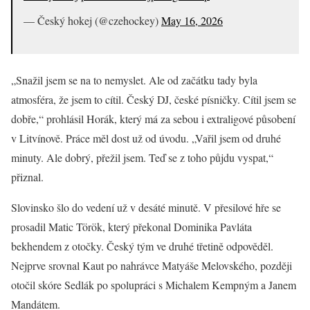
— Český hokej (@czehockey)
May 16, 2026
„Snažil jsem se na to nemyslet. Ale od začátku tady byla
atmosféra, že jsem to cítil. Český DJ, české písničky. Cítil jsem se
dobře,“ prohlásil Horák, který má za sebou i extraligové působení
v Litvínově. Práce měl dost už od úvodu. „Vařil jsem od druhé
minuty. Ale dobrý, přežil jsem. Teď se z toho půjdu vyspat,“
přiznal.
Slovinsko šlo do vedení už v desáté minutě. V přesilové hře se
prosadil Matic Török, který překonal Dominika Pavláta
bekhendem z otočky. Český tým ve druhé třetině odpověděl.
Nejprve srovnal Kaut po nahrávce Matyáše Melovského, později
otočil skóre Sedlák po spolupráci s Michalem Kempným a Janem
Mandátem.