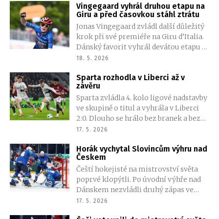
Vingegaard vyhrál druhou etapu na
třetině 3:0, poté přežil dlouhé oslabení i
Giru a před časovkou stáhl ztrátu
švédský tlak a připsal si druhou výhru
Jonas Vingegaard zvládl další důležitý
na turnaji.
krok při své premiéře na Giru d’Italia.
Dánský favorit vyhrál devátou etapu s
cílem na Corno alle Scale a připsal si
18. 5. 2026
už druhý triumf v letošním ročníku. V
Sparta rozhodla v Liberci až v
závěrečném stoupání setřásl Felixe
závěru
Galla a znovu ukázal, že v kopcích
Sparta zvládla 4. kolo ligové nadstavby
působí nejjistěji ze všech favoritů.
ve skupině o titul a vyhrála v Liberci
Růžový dres ale dál drží Portugalec
2:0. Dlouho se hrálo bez branek a bez
Afonso Eulálio. Dobře si vedl také Jan
větších šancí. Pražský tým ale v
Hirt, který zůstává ve hře o elitní
17. 5. 2026
poslední desetiminutovce dvakrát
desítku.
Horák vychytal Slovincům výhru nad
udeřil a potvrdil druhé místo v tabulce.
Českem
Liberec zakončí sezonu na šesté příčce.
Čeští hokejisté na mistrovství světa
poprvé klopýtli. Po úvodní výhře nad
Dánskem nezvládli druhý zápas ve
Fribourgu a se Slovinskem prohráli 2:3
17. 5. 2026
v prodloužení. Outsider slaví