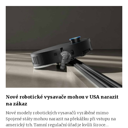
Nové robotické vysavače mohou v USA narazit
na zákaz
Nové modely robotických vysavačů vyráběné mimo
Spojené státy mohou narazit na překážku při vstupu na
americký trh. Tamní regulační úřad je kvůli široce