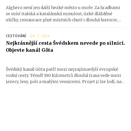
Alghero není jen další hezké město u moře. Za hradbami
se mísí italská a katalánská minulost, úzké dlážděné
uličky, restaurace plné místních chutí i dlouhá historie,
která je tu cítit na každém kroku. A jen pár kilometrů za
městem začínají bílé pláže, vápencové útesy a divoké
CESTOVÁNÍ
28. 7. 2026
pobřeží.
Nejkrásnější cesta Švédskem nevede po silnici.
Objevte kanál Göta
Švédský kanál Göta patří mezi nejzajímavější evropské
vodní cesty. Téměř 190 kilometrů dlouhá trasa vede mezi
jezery, lesy, poli a malými vesnicemi. Projet ji lze lodí, na
kole i pěšky, vždy však v tempu, které dává vyniknout
krajině i běžnému životu podél vody.