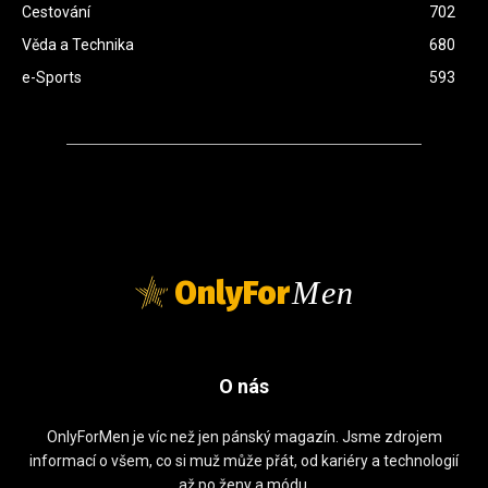
Cestování
702
Věda a Technika
680
e-Sports
593
OnlyFor
Men
O nás
OnlyForMen je víc než jen pánský magazín. Jsme zdrojem
informací o všem, co si muž může přát, od kariéry a technologií
až po ženy a módu.