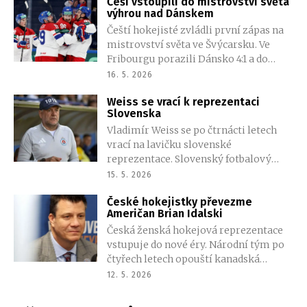
Češi vstoupili do mistrovství světa
historicky první vítězství nad českým
výhrou nad Dánskem
týmem, hlavní postavou večera byl
Čeští hokejisté zvládli první zápas na
brankář Lukáš Horák.
mistrovství světa ve Švýcarsku. Ve
Fribourgu porazili Dánsko 4:1 a do
turnaje vstoupili bez větších
16. 5. 2026
komplikací. O góly se postarali
Weiss se vrací k reprezentaci
Dominik Kubalík, Daniel Voženílek,
Slovenska
Roman Červenka a Matěj Blümel, v
Vladimír Weiss se po čtrnácti letech
brance si první start na velké
vrací na lavičku slovenské
mezinárodní akci připsal Josef
reprezentace. Slovenský fotbalový
Kořenář.
svaz ho vybral jako nástupce
15. 5. 2026
Francesca Calzony, kterému po
České hokejistky převezme
neúspěšné baráži o mistrovství světa
Američan Brian Idalski
skončila smlouva. Zkušený trenér
Česká ženská hokejová reprezentace
podepsal kontrakt do listopadu 2027 a
vstupuje do nové éry. Národní tým po
tým povede už v červnových
čtyřech letech opouští kanadská
přípravných zápasech proti Maltě a
trenérka Carla MacLeod a její místo
Černé Hoře.
12. 5. 2026
zaujme Američan Brian Idalski. Vedení
svazu oznámilo změnu v úterý po