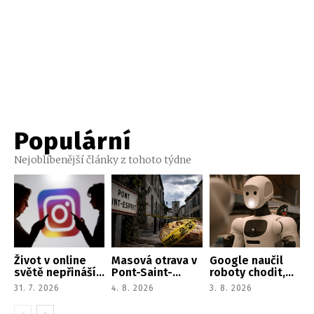
Populární
Nejoblíbenější články z tohoto týdne
Život v online
Masová otrava v
Google naučil
světě nepřináší
Pont-Saint-
roboty chodit,
štěstí. Přináší
Esprit změnila
uklízet i
31. 7. 2026
4. 8. 2026
3. 8. 2026
stres a špatnou
lidi v šílence.
spolupracovat
náladu
Viděli hady