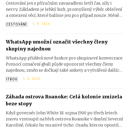
Cestování jen s příručním zavazadlem šetří čas, síly i
nervy. Základem je lehký kufr, promyšlený výběr oblečení
a omezení věcí, které balíme jen pro případ nouze. Méně
zavazadel znamená větší volnost při přesunech a méně
5. 8. 2026
CESTOVÁNÍ
starostí na letištích, ve vlacích i v ulicích měst. Jak si
zabalit úsporně?
WhatsApp umožní označit všechny členy
skupiny najednou
WhatsApp přidává nové funkce pro skupinové konverzace.
Pomocí označení @all půjde upozornit všechny členy
najednou, změn se dočkají také ankety a vytváření dalších
skupin.
5. 8. 2026
ITBOX
Záhada ostrova Roanoke: Celá kolonie zmizela
beze stopy
Když guvernér John White 18. srpna 1590 po třech letech
znovu vystoupil na břeh ostrova Roanoke v dnešní Severní
Karolíně, čekalo ho mrazivé ticho. Osada, kterou opustil