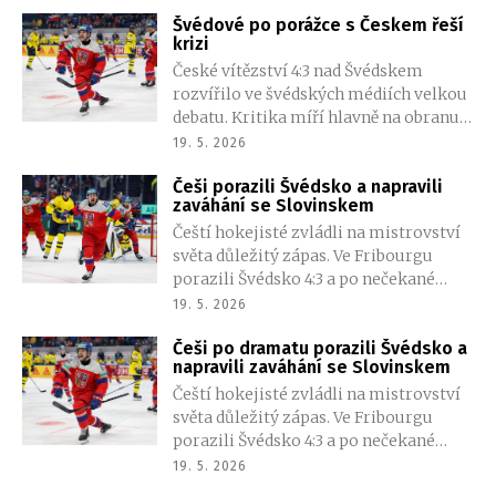
fleretista se stal prvním mužským
Švédové po porážce s Českem řeší
mistrem světa v historii domácího
krizi
šermu a zároveň ovládl i celkové
České vítězství 4:3 nad Švédskem
hodnocení Světového poháru. Za
rozvířilo ve švédských médiích velkou
úspěchem podle něj stojí dlouhé roky
debatu. Kritika míří hlavně na obranu,
systematické práce i silné zázemí.
výkon brankáře Magnuse Hellberga i
19. 5. 2026
slabou hru pět na pět. Experti navíc
Češi porazili Švédsko a napravili
tlačí na trenéra Sama Hallama, aby
zaváhání se Slovinskem
konečně nasadil talentovaného Antona
Čeští hokejisté zvládli na mistrovství
Frondella.
světa důležitý zápas. Ve Fribourgu
porazili Švédsko 4:3 a po nečekané
ztrátě se Slovinskem ukázali výrazně
19. 5. 2026
lepší tvář. Národní tým vedl už v první
Češi po dramatu porazili Švédsko a
třetině 3:0, poté přežil dlouhé oslabení i
napravili zaváhání se Slovinskem
švédský tlak a připsal si druhou výhru
Čeští hokejisté zvládli na mistrovství
na turnaji.
světa důležitý zápas. Ve Fribourgu
porazili Švédsko 4:3 a po nečekané
ztrátě se Slovinskem ukázali výrazně
19. 5. 2026
lepší tvář. Národní tým vedl už v první