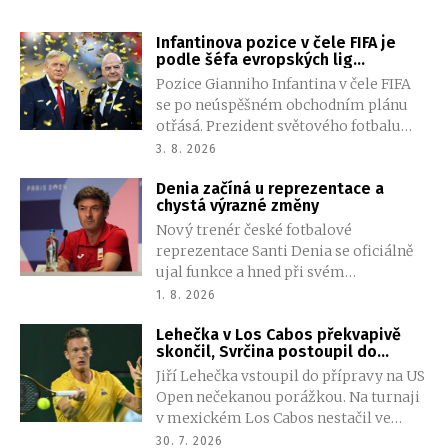
Infantinova pozice v čele FIFA je
podle šéfa evropských lig
neudržitelná
Pozice Gianniho Infantina v čele FIFA
se po neúspěšném obchodním plánu
otřásá. Prezident světového fotbalu
chtěl nabídnout soukromým
3. 8. 2026
investorům menšinový podíl na
Denia začíná u reprezentace a
komerčních právech světových
chystá výrazné změny
šampionátů. Po silném odporu však
Nový trenér české fotbalové
FIFA od návrhu ustoupila.
reprezentace Santi Denia se oficiálně
ujal funkce a hned při svém
představení naznačil, jakým směrem
1. 8. 2026
chce národní tým vést. Španělský kouč
Lehečka v Los Cabos překvapivě
plánuje obnovu kádru, chce poznat
skončil, Svrčina postoupil do
české prostředí a co nejrychleji se
čtvrtfinále
Jiří Lehečka vstoupil do přípravy na US
pustit do práce. Součástí jeho plánů je
Open nečekanou porážkou. Na turnaji
také snaha přesvědčit Patrika Schicka
v mexickém Los Cabos nestačil ve
k návratu do reprezentace.
druhém kole na Colemana Wonga z
30. 7. 2026