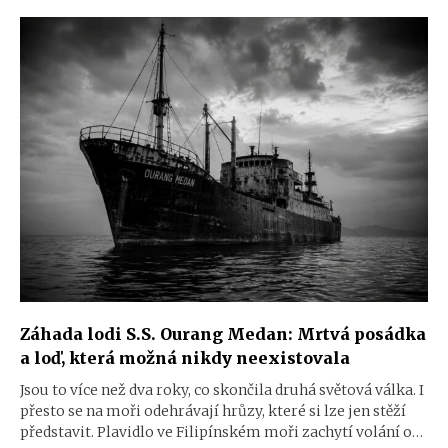
Záhada lodi S.S. Ourang Medan: Mrtvá posádka
a loď, která možná nikdy neexistovala
Jsou to více než dva roky, co skončila druhá světová válka. I
přesto se na moři odehrávají hrůzy, které si lze jen stěží
představit. Plavidlo ve Filipínském moři zachytí volání o