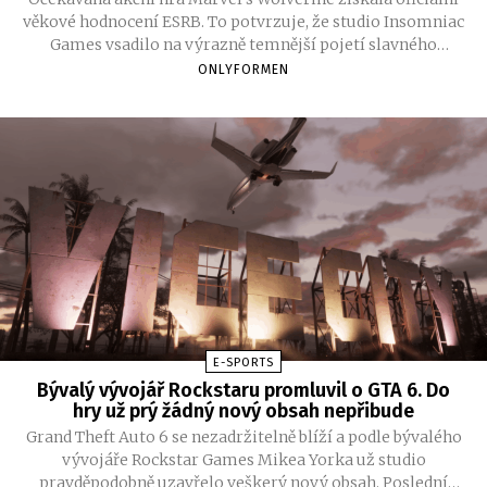
věkové hodnocení ESRB. To potvrzuje, že studio Insomniac
Games vsadilo na výrazně temnější pojetí slavného
mutanta. Hráče čeká brutální násilí, krev, vulgarismy i
ONLYFORMEN
několik scén s částečnou nahotou.
E-SPORTS
Bývalý vývojář Rockstaru promluvil o GTA 6. Do
hry už prý žádný nový obsah nepřibude
Grand Theft Auto 6 se nezadržitelně blíží a podle bývalého
vývojáře Rockstar Games Mikea Yorka už studio
pravděpodobně uzavřelo veškerý nový obsah. Poslední