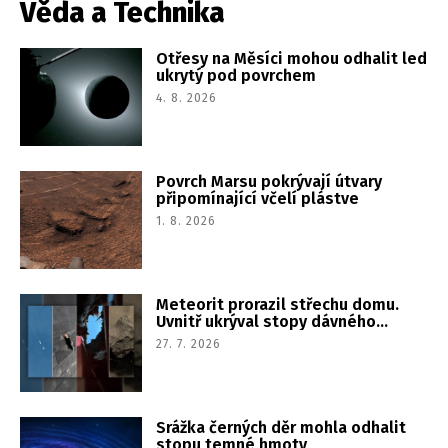
Věda a Technika
rozhodnutí výkonného výboru. Idalski
naposledy vedl Vancouver v
profesionální ženské soutěži PWHL.
Otřesy na Měsíci mohou odhalit led
ukrytý pod povrchem
4. 8. 2026
Povrch Marsu pokrývají útvary
připomínající včelí plástve
1. 8. 2026
Meteorit prorazil střechu domu.
Uvnitř ukrýval stopy dávného
slaného světa
27. 7. 2026
Srážka černých děr mohla odhalit
stopu temné hmoty