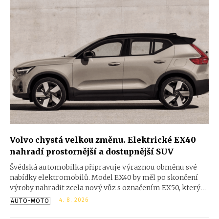
Volvo chystá velkou změnu. Elektrické EX40
nahradí prostornější a dostupnější SUV
Švédská automobilka připravuje výraznou obměnu své
nabídky elektromobilů. Model EX40 by měl po skončení
výroby nahradit zcela nový vůz s označením EX50, který
nabídne více prostoru, modernější techniku i nižší cenu.
4. 8. 2026
AUTO-MOTO
Na trh má dorazit v roce 2027.