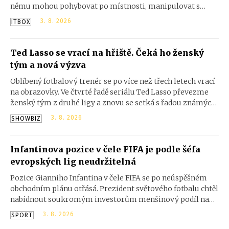
němu mohou pohybovat po místnosti, manipulovat s
předměty a spolupracovat při plnění složitějších úkolů.
3. 8. 2026
ITBOX
Ted Lasso se vrací na hřiště. Čeká ho ženský
tým a nová výzva
Oblíbený fotbalový trenér se po více než třech letech vrací
na obrazovky. Ve čtvrté řadě seriálu Ted Lasso převezme
ženský tým z druhé ligy a znovu se setká s řadou známých
postav.
3. 8. 2026
SHOWBIZ
Infantinova pozice v čele FIFA je podle šéfa
evropských lig neudržitelná
Pozice Gianniho Infantina v čele FIFA se po neúspěšném
obchodním plánu otřásá. Prezident světového fotbalu chtěl
nabídnout soukromým investorům menšinový podíl na
komerčních právech světových šampionátů. Po silném
3. 8. 2026
SPORT
odporu však FIFA od návrhu ustoupila.