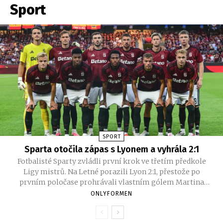
šestiválcovými motory, bohatší
Sport
výbavou i upraveným designem.
Italové věří, že právě jejich SUV osloví
řidiče hledající sportovní charakter
bez kompromisů.
SPORT
Sparta otočila zápas s Lyonem a vyhrála 2:1
Fotbalisté Sparty zvládli první krok ve třetím předkole
Ligy mistrů. Na Letné porazili Lyon 2:1, přestože po
prvním poločase prohrávali vlastním gólem Martina
Suchomela. Obrat zařídili Matěj Ryneš a John Mercado.
ONLYFORMEN