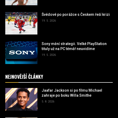
Švédové po porážce s Českem řeší krizi
19. 5. 2026
Sony mění strategii. Velké PlayStation
tituly už na PC téměř neuvidíme
19. 5. 2026
NEJNOVĚJŠÍ ČLÁNKY
Jaafar Jackson si po filmu Michael
zahraje po boku Willa Smithe
5. 8. 2026