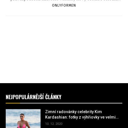
měsíce před vydáním mají patřit především testování,
ONLYFORMEN
ladění a odstraňování chyb.
NEJPOPULÁRNĚJŠÍ ČLÁNKY
Zimní radovánky celebrity Kim
Kardashian: fotky z výhřiovky ve velmi
miniaturních plavkách
10. 12. 2020