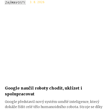
pomoc neznámé lodi. Když záchrana dorazila na místo,
3. 8. 2026
ZAJÍMAVOSTI
stala se svědkem něčeho otřesného. Tak otřesného, že
mnozí pochybují, že k tomu vůbec došlo.
Google naučil roboty chodit, uklízet i
spolupracovat
Google představil nový systém umělé inteligence, který
dokáže řídit celé tělo humanoidního robota. Stroje se díky