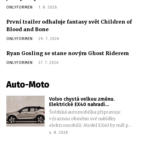
ONLYFORMEN
-
1. 8. 2026
První trailer odhaluje fantasy svět Children of
Blood and Bone
ONLYFORMEN
-
29. 7. 2026
Ryan Gosling se stane novým Ghost Riderem
ONLYFORMEN
-
27. 7. 2026
Auto-Moto
Volvo chystá velkou změnu.
Elektrické EX40 nahradí
prostornější a dostupnější SUV
Švédská automobilka připravuje
výraznou obměnu své nabídky
elektromobilů. Model EX40 by měl po
skončení výroby nahradit zcela nový
4. 8. 2026
vůz s označením EX50, který nabídne