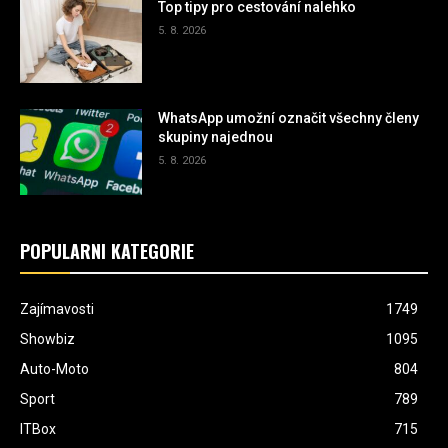
Top tipy pro cestování nalehko
5. 8. 2026
WhatsApp umožní označit všechny členy
skupiny najednou
5. 8. 2026
POPULÁRNÍ KATEGORIE
Zajímavosti
1749
Showbiz
1095
Auto-Moto
804
Sport
789
ITBox
715