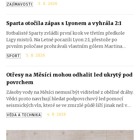
kvůli cestě do Anglie pro zásoby, stále stála. Palisáda byla
5. 8. 2026
ZAJÍMAVOSTI
neporušená, domy nezmizely a nikde nebyly patrné
známky násilí. Jen 117 mužů, žen a dětí, které zde zanechal,
bylo beze stopy pryč.
Sparta otočila zápas s Lyonem a vyhrála 2:1
Fotbalisté Sparty zvládli první krok ve třetím předkole
Ligy mistrů. Na Letné porazili Lyon 2:1, přestože po
prvním poločase prohrávali vlastním gólem Martina
Suchomela. Obrat zařídili Matěj Ryneš a John Mercado.
5. 8. 2026
SPORT
Otřesy na Měsíci mohou odhalit led ukrytý pod
povrchem
Zásoby vody na Měsíci nemusí být viditelné z oběžné dráhy.
Vědci proto navrhují hledat podpovrchový led pomocí
seismických vln, které se ve zmrzlé půdě šíří jinak než v
suchém materiálu. Metoda by mohla pomoci při přípravě
4. 8. 2026
VĚDA A TECHNIKA
budoucích pilotovaných misí.