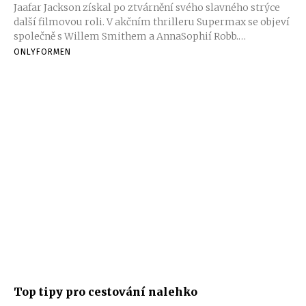
Jaafar Jackson získal po ztvárnění svého slavného strýce
další filmovou roli. V akčním thrilleru Supermax se objeví
společně s Willem Smithem a AnnaSophií Robb.
Podrobnosti o jeho postavě zatím tvůrci tají.
ONLYFORMEN
Top tipy pro cestování nalehko