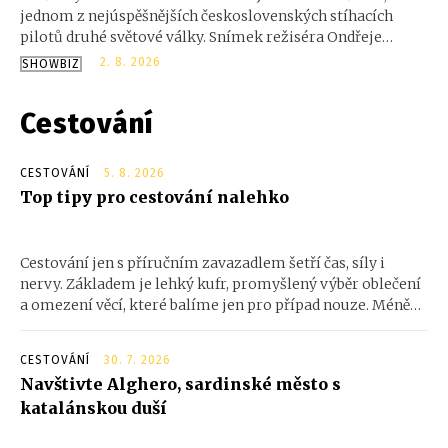
jednom z nejúspěšnějších československých stíhacích
pilotů druhé světové války. Snímek režiséra Ondřeje
Veverky se nejprve představí v Prostějově, který je úzce
2. 8. 2026
SHOWBIZ
spojený s pilotovým životem.
Cestování
CESTOVÁNÍ
5. 8. 2026
Top tipy pro cestování nalehko
Cestování jen s příručním zavazadlem šetří čas, síly i
nervy. Základem je lehký kufr, promyšlený výběr oblečení
a omezení věcí, které balíme jen pro případ nouze. Méně
zavazadel znamená větší volnost při přesunech a méně
starostí na letištích, ve vlacích i v ulicích měst. Jak si
CESTOVÁNÍ
30. 7. 2026
zabalit úsporně?
Navštivte Alghero, sardinské město s
katalánskou duší