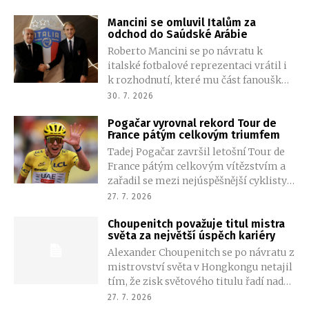
Hongkongu, přestože první set zvládl
Mancini se omluvil Italům za
jednoznačně. Naopak Dalibor Svrčina
odchod do Saúdské Arábie
využil zdravotních potíží Luciana
Roberto Mancini se po návratu k
Darderiho a po skreči italského
italské fotbalové reprezentaci vrátil i
favorita si zajistil postup do
k rozhodnutí, které mu část fanoušků
čtvrtfinále.
dodnes neodpustila. Přiznal, že odchod
30. 7. 2026
po triumfu na mistrovství Evropy byla
Pogačar vyrovnal rekord Tour de
chyba, a veřejně se za něj omluvil. Teď
France pátým celkovým triumfem
chce národní tým vrátit mezi světovou
Tadej Pogačar završil letošní Tour de
elitu.
France pátým celkovým vítězstvím a
zařadil se mezi nejúspěšnější cyklisty
historie. Závěrečnou etapu v Paříži
27. 7. 2026
ovládl Mathieu van der Poel, zatímco
Choupenitch považuje titul mistra
český jezdec Mathias Vacek pomohl
světa za největší úspěch kariéry
stáji Lidl Trek k triumfu v týmové
Alexander Choupenitch se po návratu z
soutěži. Na slavnostním dojezdu
mistrovství světa v Hongkongu netajil
nechyběly ani další výrazné české
tím, že zisk světového titulu řadí nad
stopy.
olympijský bronz z Tokia. Český
27. 7. 2026