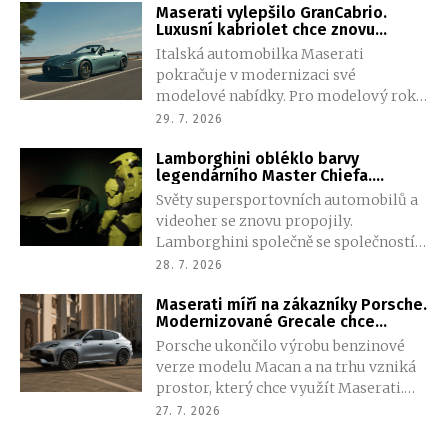
Maserati vylepšilo GranCabrio.
více prostoru, modernější techniku i
Luxusní kabriolet chce znovu
nižší cenu. Na trh má dorazit v roce
oslovit náročné zákazníky
Italská automobilka Maserati
2027.
pokračuje v modernizaci své
modelové nabídky. Pro modelový rok
2027 připravila decentně
29. 7. 2026
přepracované GranCabrio, které sází
Lamborghini obléklo barvy
na kvalitnější zpracování, výkonnější
legendárního Master Chiefa.
motor i ještě vytříbenější jízdní
Unikátní Urus SE vznikl na oslavu
Světy supersportovních automobilů a
vlastnosti. Přesto zůstává otázkou, zda
návratu kultovní hry Halo
videoher se znovu propojily.
to bude stačit k většímu úspěchu v
Lamborghini společně se společností
konkurenci zavedených prémiových
Xbox představilo jedinečný model
značek.
28. 7. 2026
Urus SE Master Chief 117 Edition, který
Maserati míří na zákazníky Porsche.
vzdává hold ikonické sérii Halo.
Modernizované Grecale chce
Fanoušci si sice tento vůz nekoupí,
zaplnit mezeru po benzinovém
Porsche ukončilo výrobu benzinové
přesto budou mít možnost získat jeho
Macanu
verze modelu Macan a na trhu vzniká
sběratelskou miniaturu nebo si
prostor, který chce využít Maserati.
speciální design odemknout ve hře
Modernizované Grecale pro modelový
Forza Horizon 6.
27. 7. 2026
rok 2027 přichází výhradně se