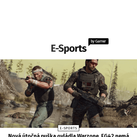
by Gamer
E-Sports
E-SPORTS
Nová útočná puška ovládla Warzone. FG42 nemá