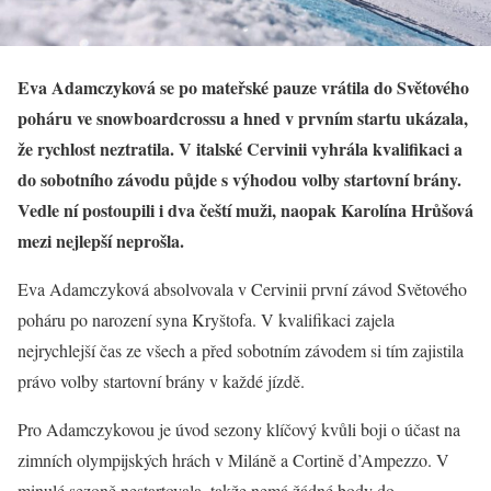
Eva Adamczyková se po mateřské pauze vrátila do Světového
poháru ve snowboardcrossu a hned v prvním startu ukázala,
že rychlost neztratila. V italské Cervinii vyhrála kvalifikaci a
do sobotního závodu půjde s výhodou volby startovní brány.
Vedle ní postoupili i dva čeští muži, naopak Karolína Hrůšová
mezi nejlepší neprošla.
Eva Adamczyková absolvovala v Cervinii první závod Světového
poháru po narození syna Kryštofa. V kvalifikaci zajela
nejrychlejší čas ze všech a před sobotním závodem si tím zajistila
právo volby startovní brány v každé jízdě.
Pro Adamczykovou je úvod sezony klíčový kvůli boji o účast na
zimních olympijských hrách v Miláně a Cortině d’Ampezzo. V
minulé sezoně nestartovala, takže nemá žádné body do