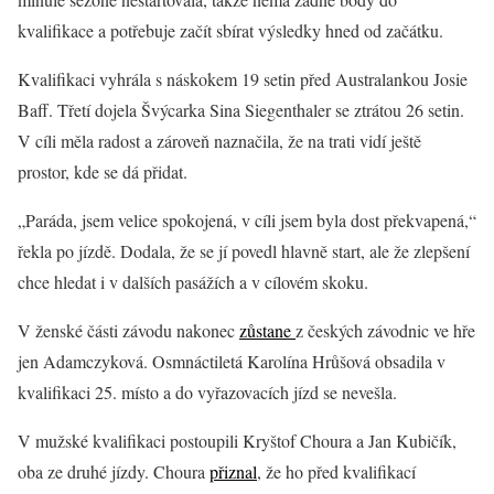
kvalifikace a potřebuje začít sbírat výsledky hned od začátku.
Kvalifikaci vyhrála s náskokem 19 setin před Australankou Josie
Baff. Třetí dojela Švýcarka Sina Siegenthaler se ztrátou 26 setin.
V cíli měla radost a zároveň naznačila, že na trati vidí ještě
prostor, kde se dá přidat.
„Paráda, jsem velice spokojená, v cíli jsem byla dost překvapená,“
řekla po jízdě. Dodala, že se jí povedl hlavně start, ale že zlepšení
chce hledat i v dalších pasážích a v cílovém skoku.
V ženské části závodu nakonec
zůstane
z českých závodnic ve hře
jen Adamczyková. Osmnáctiletá Karolína Hrůšová obsadila v
kvalifikaci 25. místo a do vyřazovacích jízd se nevešla.
V mužské kvalifikaci postoupili Kryštof Choura a Jan Kubičík,
oba ze druhé jízdy. Choura
přiznal
, že ho před kvalifikací