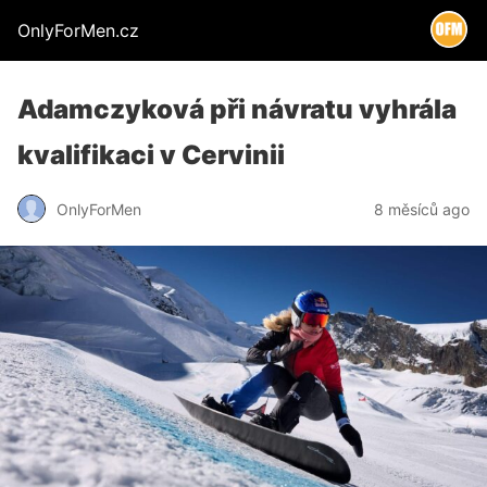
OnlyForMen.cz
Adamczyková při návratu vyhrála
kvalifikaci v Cervinii
OnlyForMen
8 měsíců ago