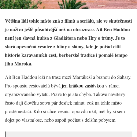
Většina lidí tohle místo zná z filmů a seriálů, ale ve skutečnosti
je naživo ještě působivější než na obrazovce. Ait Ben Haddou
není jen slavná kulisa z Gladiátora nebo Hry o trůny. Je to
stará opevněná vesnice z hlíny a slámy, kde je pořád cítit
historie karavanních cest, berberské tradice i pomalé tempo
jihu Maroka.
Ait Ben Haddou leží na trase mezi Marrákeší a branou do Sahary.
Pro spoustu cestovatelů bývá
jen krátkou zastávkou
v rámci
organizovaného výletu. Právě to je ale chyba. Takové návštěvy
často dají člověku sotva pár desítek minut, což na tohle místo
prostě nestačí. Kdo si chce vesnici opravdu užít, měl by si sem
dojet po vlastní ose, nebo aspoň počítat s delším pobytem.