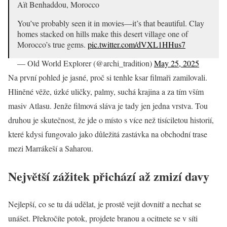
Aït Benhaddou, Morocco
You’ve probably seen it in movies—it’s that beautiful. Clay
homes stacked on hills make this desert village one of
Morocco’s true gems.
pic.twitter.com/dVXL1HHus7
— Old World Explorer (@archi_tradition)
May 25, 2025
Na první pohled je jasné, proč si tenhle ksar filmaři zamilovali.
Hliněné věže, úzké uličky, palmy, suchá krajina a za tím vším
masiv Atlasu. Jenže filmová sláva je tady jen jedna vrstva. Tou
druhou je skutečnost, že jde o místo s více než tisíciletou historií,
které kdysi fungovalo jako důležitá zastávka na obchodní trase
mezi Marrákeší a Saharou.
Největší zážitek přichází až zmizí davy
Nejlepší, co se tu dá udělat, je prostě vejít dovnitř a nechat se
unášet. Překročíte potok, projdete branou a ocitnete se v síti