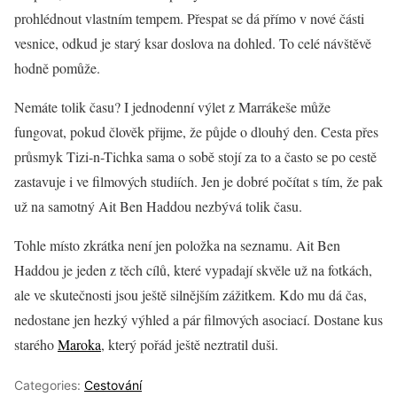
prohlédnout vlastním tempem. Přespat se dá přímo v nové části
vesnice, odkud je starý ksar doslova na dohled. To celé návštěvě
hodně pomůže.
Nemáte tolik času? I jednodenní výlet z Marrákeše může
fungovat, pokud člověk přijme, že půjde o dlouhý den. Cesta přes
průsmyk Tizi-n-Tichka sama o sobě stojí za to a často se po cestě
zastavuje i ve filmových studiích. Jen je dobré počítat s tím, že pak
už na samotný Ait Ben Haddou nezbývá tolik času.
Tohle místo zkrátka není jen položka na seznamu. Ait Ben
Haddou je jeden z těch cílů, které vypadají skvěle už na fotkách,
ale ve skutečnosti jsou ještě silnějším zážitkem. Kdo mu dá čas,
nedostane jen hezký výhled a pár filmových asociací. Dostane kus
starého
Maroka
, který pořád ještě neztratil duši.
Categories:
Cestování