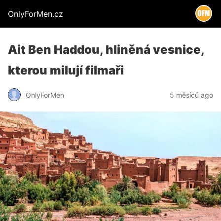
OnlyForMen.cz
Ait Ben Haddou, hliněná vesnice,
kterou milují filmaři
OnlyForMen
5 měsíců ago