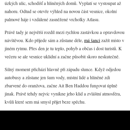
úzkých ulic, schodišť a hliněných domů. Vyplatí se vystoupat až
nahoru. Odtud se otevře výhled na novou část vesnice, okolní
palmové háje i vzdálené zasněžené vrcholky Atlasu.
Právě tady je největší rozdíl mezi rychlou zastávkou a opravdovou
návštěvou. Kdo přijede sám a zůstane déle,
má šanci
zažít místo v
jiném rytmu. Přes den je tu teplo, pohyb a občas i dost turistů. K
večeru se ale vesnice uklidní a začne působit skoro neskutečně.
Silný moment přichází hlavně při západu slunce. Když odjedou
autobusy a zůstane jen šum vody, místní lidé a hliněné zdi
zbarvené do oranžova, začne Ait Ben Haddou fungovat úplně
jinak. Právě tehdy nejvíc vynikne jeho klid a zvláštní atmosféra,
kvůli které sem má smysl přijet beze spěchu.