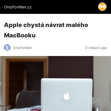
OnlyForMen.cz
Apple chystá návrat malého
MacBooku
OnlyForMen
9 měsíců ago