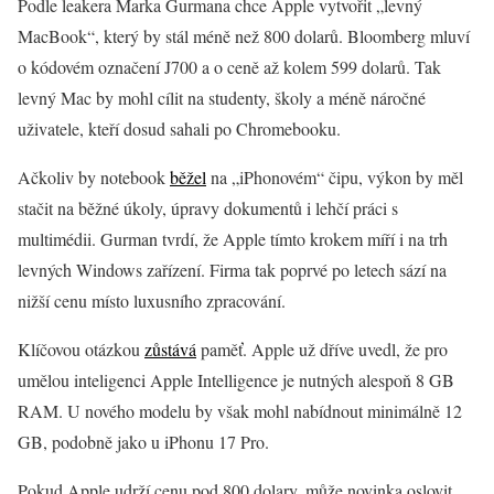
Podle leakera Marka Gurmana chce Apple vytvořit „levný
MacBook“, který by stál méně než 800 dolarů. Bloomberg mluví
o kódovém označení J700 a o ceně až kolem 599 dolarů. Tak
levný Mac by mohl cílit na studenty, školy a méně náročné
uživatele, kteří dosud sahali po Chromebooku.
Ačkoliv by notebook
běžel
na „iPhonovém“ čipu, výkon by měl
stačit na běžné úkoly, úpravy dokumentů i lehčí práci s
multimédii. Gurman tvrdí, že Apple tímto krokem míří i na trh
levných Windows zařízení. Firma tak poprvé po letech sází na
nižší cenu místo luxusního zpracování.
Klíčovou otázkou
zůstává
paměť. Apple už dříve uvedl, že pro
umělou inteligenci Apple Intelligence je nutných alespoň 8 GB
RAM. U nového modelu by však mohl nabídnout minimálně 12
GB, podobně jako u iPhonu 17 Pro.
Pokud Apple udrží cenu pod 800 dolary, může novinka oslovit