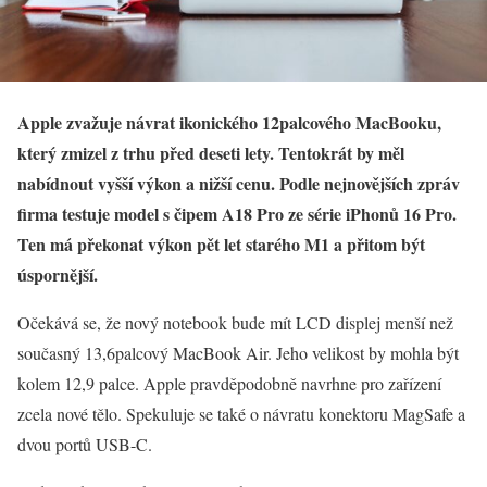
Apple zvažuje návrat ikonického 12palcového MacBooku,
který zmizel z trhu před deseti lety. Tentokrát by měl
nabídnout vyšší výkon a nižší cenu. Podle nejnovějších zpráv
firma testuje model s čipem A18 Pro ze série iPhonů 16 Pro.
Ten má překonat výkon pět let starého M1 a přitom být
úspornější.
Očekává se, že nový notebook bude mít LCD displej menší než
současný 13,6palcový MacBook Air. Jeho velikost by mohla být
kolem 12,9 palce. Apple pravděpodobně navrhne pro zařízení
zcela nové tělo. Spekuluje se také o návratu konektoru MagSafe a
dvou portů USB-C.