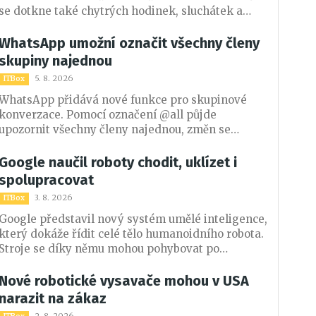
se dotkne také chytrých hodinek, sluchátek a
systému Android Auto. Na kompatibilních
zařízeních převezme jeho úlohu umělá inteligence
WhatsApp umožní označit všechny členy
Gemini.
skupiny najednou
5. 8. 2026
ITBox
WhatsApp přidává nové funkce pro skupinové
konverzace. Pomocí označení @all půjde
upozornit všechny členy najednou, změn se
dočkají také ankety a vytváření dalších skupin.
Google naučil roboty chodit, uklízet i
spolupracovat
3. 8. 2026
ITBox
Google představil nový systém umělé inteligence,
který dokáže řídit celé tělo humanoidního robota.
Stroje se díky němu mohou pohybovat po
místnosti, manipulovat s předměty a
spolupracovat při plnění složitějších úkolů.
Nové robotické vysavače mohou v USA
narazit na zákaz