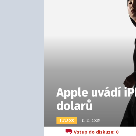
Apple uvádí i
dolarů
ITBox
11. 11. 2025
Vstup do diskuze:
0