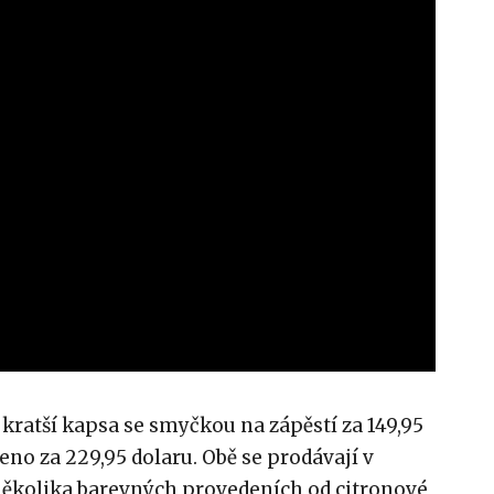
 kratší kapsa se smyčkou na zápěstí za 149,95
eno za 229,95 dolaru. Obě se prodávají v
ěkolika barevných provedeních od citronové