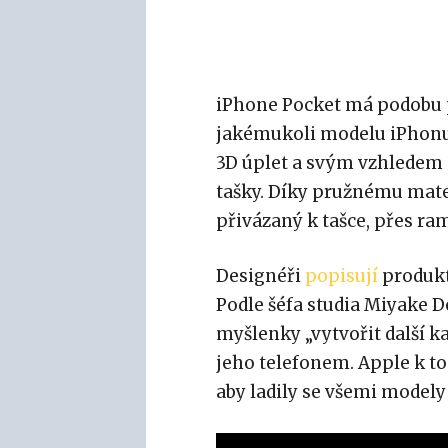
iPhone Pocket má podobu p
jakémukoli modelu iPhonu 
3D úplet a svým vzhledem
tašky. Díky pružnému mate
přivázaný k tašce, přes r
Designéři
popisují
produkt
Podle šéfa studia Miyake 
myšlenky „vytvořit další k
jeho telefonem. Apple k to
aby ladily se všemi modely