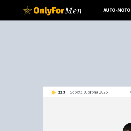
OnlyFor
Men
AUTO-MOTO
C
Sobota 8. srpna 2026
22.3
Czech