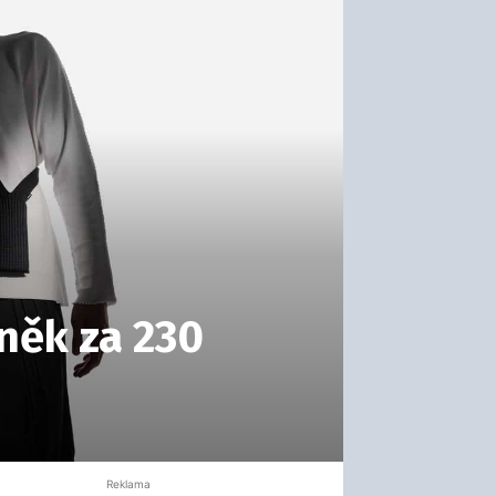
něk za 230
Reklama