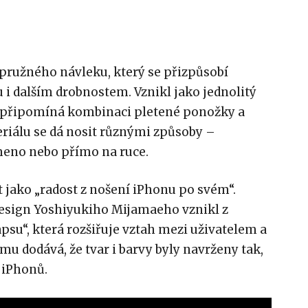
ružného návleku, který se přizpůsobí
i dalším drobnostem. Vznikl jako jednolitý
 připomíná kombinaci pletené ponožky a
riálu se dá nosit různými způsoby –
ameno nebo přímo na ruce.
 jako „radost z nošení iPhonu po svém“.
Design Yoshiyukiho Mijamaeho vznikl z
apsu“, která rozšiřuje vztah mezi uživatelem a
mu dodává, že tvar i barvy byly navrženy tak,
 iPhonů.