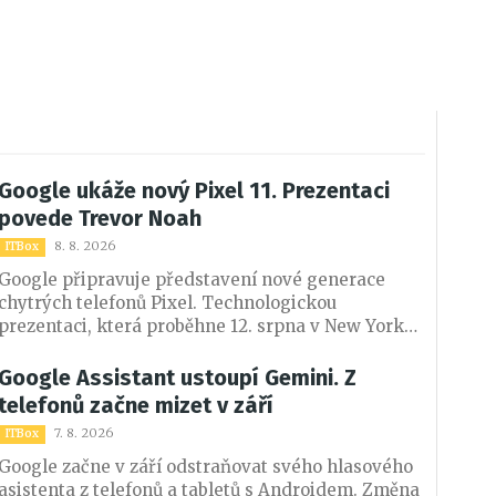
Google ukáže nový Pixel 11. Prezentaci
povede Trevor Noah
8. 8. 2026
ITBox
Google připravuje představení nové generace
chytrých telefonů Pixel. Technologickou
prezentaci, která proběhne 12. srpna v New Yorku,
povede známý komik a bývalý moderátor pořadu
The Daily Show Trevor Noah.
Google Assistant ustoupí Gemini. Z
telefonů začne mizet v září
7. 8. 2026
ITBox
Google začne v září odstraňovat svého hlasového
asistenta z telefonů a tabletů s Androidem. Změna