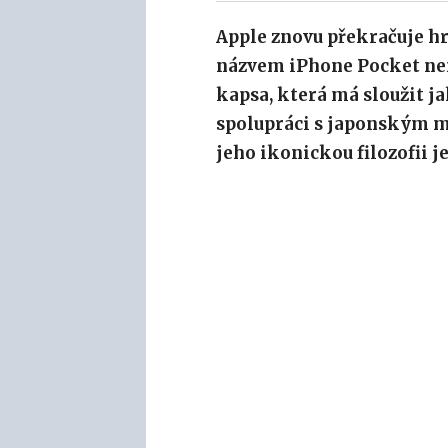
Apple znovu překračuje h
názvem iPhone Pocket není
kapsa, která má sloužit j
spolupráci s japonským 
jeho ikonickou filozofii j