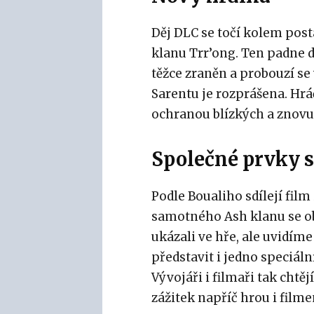
Děj DLC se točí kolem post
klanu Trr’ong. Ten padne d
těžce zraněn a probouzí se
Sarentu je rozprášena. Hr
ochranou blízkých a znovu
Společné prvky 
Podle Boualiho sdílejí fil
samotného Ash klanu se ob
ukázali ve hře, ale uvidíme
představit i jedno speciáln
Vývojáři i filmaři tak cht
zážitek napříč hrou i film