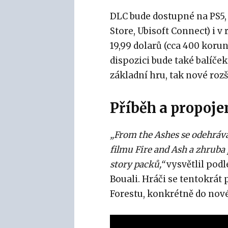
DLC bude dostupné na PS5,
Store, Ubisoft Connect) i v
19,99 dolarů (cca 400 korun
dispozici bude také balíče
základní hru, tak nové rozš
Příběh a propoje
„From the Ashes se odehráv
filmu Fire and Ash a zhruba 
story packů,“
vysvětlil pod
Bouali. Hráči se tentokrát
Forestu, konkrétně do nov