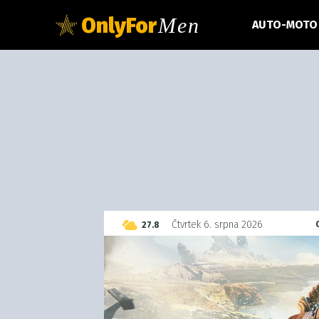
OnlyFor
Men
AUTO-MOTO
C
Čtvrtek 6. srpna 2026
27.8
Czech