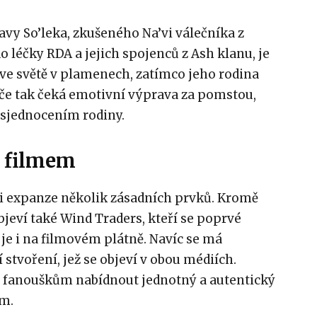
avy So’leka, zkušeného Na’vi válečníka z
o léčky RDA a jejich spojenců z Ash klanu, je
 ve světě v plamenech, zatímco jeho rodina
áče tak čeká emotivní výprava za pomstou,
sjednocením rodiny.
s filmem
m i expanze několik zásadních prvků. Kromě
jeví také Wind Traders, kteří se poprvé
 je i na filmovém plátně. Navíc se má
í stvoření, jež se objeví v obou médiích.
ějí fanouškům nabídnout jednotný a autentický
em.