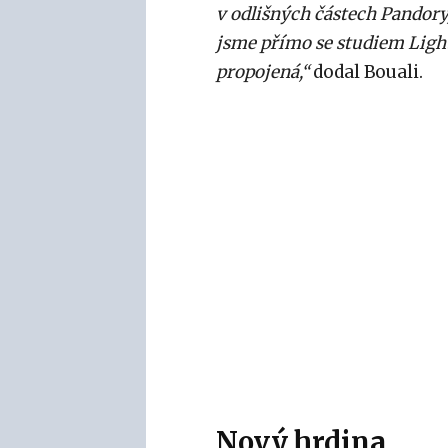
v odlišných částech Pandory,
jsme přímo se studiem Light
propojená,“
dodal Bouali.
Nový hrdina