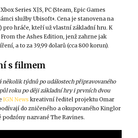
 Xbox Series X|S, PC (Steam, Epic Games
 rámci služby Ubisoft+. Cena je stanovena na
) pro hráče, kteří už vlastní základní hru. K
k From the Ashes Edition, jenž zahrne jak
íření, a to za 39,99 dolarů (cca 800 korun).
ní s filmem
á několik týdnů po událostech připravovaného
půl roku po ději základní hry i prvních dvou
le
IGN News
kreativní ředitel projektu Omar
 podívají do zničeného a okupovaného Kinglor
é podzóny nazvané The Ravines.