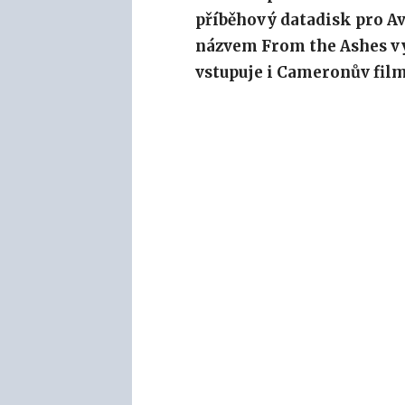
příběhový datadisk pro Av
názvem From the Ashes vyj
vstupuje i Cameronův film