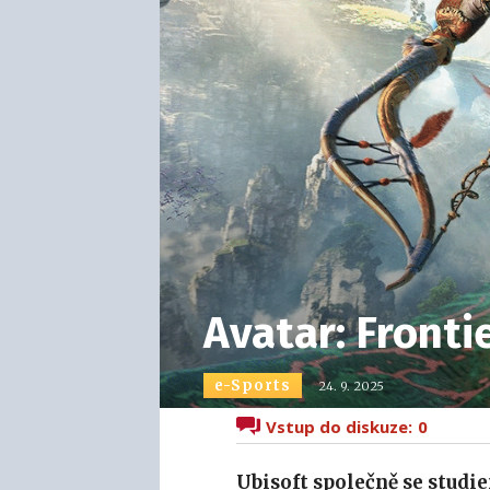
Avatar: Front
e-Sports
24. 9. 2025
Vstup do diskuze:
0
Ubisoft společně se stud