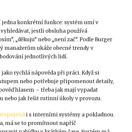
í jedna konkrétní funkce: systém umí v
yhledávat, jestli obsluha používá
osím“, „děkuju“ nebo „není zač“. Podle Burger
terý manažerům ukáže obecné trendy v
bodování jednotlivých lidí.
jako rychlá nápověda při práci. Když si
stupem nebo potřebuje připomenout detaily,
dpověď hlasem – třeba jak mají vypadat
nebo jak řešit rutinní úkoly v provozu.
propojená
i s interními systémy a pokladnou.
a, má se to promítnout napříč
upravit nabídku v krátkém čase. Systém má