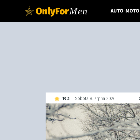
OnlyFor
Men
AUTO-MOTO
C
Sobota 8. srpna 2026
19.2
Czech