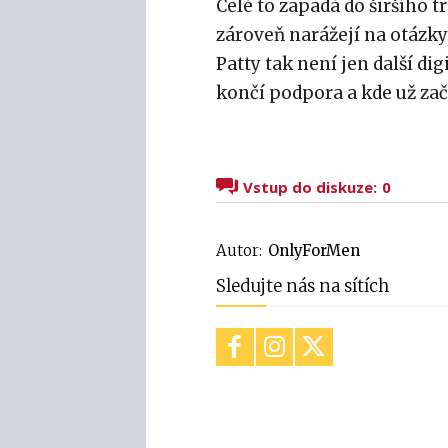
Celé to zapadá do širšího t
zároveň narážejí na otázk
Patty tak není jen další dig
končí podpora a kde už zač
Vstup do diskuze:
0
Autor:
OnlyForMen
Sledujte nás na sítích