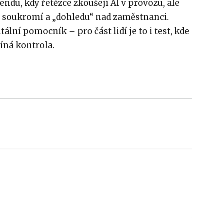
rendu, kdy řetězce zkoušejí AI v provozu, ale
y soukromí a „dohledu“ nad zaměstnanci.
itální pomocník – pro část lidí je to i test, kde
íná kontrola.