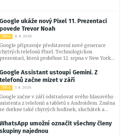
Google ukáže nový Pixel 11. Prezentaci
povede Trevor Noah
8. 8. 2026
ITBox
Google připravuje představení nové generace
chytrých telefonů Pixel. Technologickou
prezentaci, která proběhne 12. srpna v New Yorku,
povede známý komik a bývalý moderátor pořadu
The Daily Show Trevor Noah.
Google Assistant ustoupí Gemini. Z
telefonů začne mizet v září
7. 8. 2026
ITBox
Google začne v září odstraňovat svého hlasového
asistenta z telefonů a tabletů s Androidem. Změna
se dotkne také chytrých hodinek, sluchátek a
systému Android Auto. Na kompatibilních
zařízeních převezme jeho úlohu umělá inteligence
WhatsApp umožní označit všechny členy
Gemini.
skupiny najednou