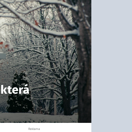
 která
Reklama