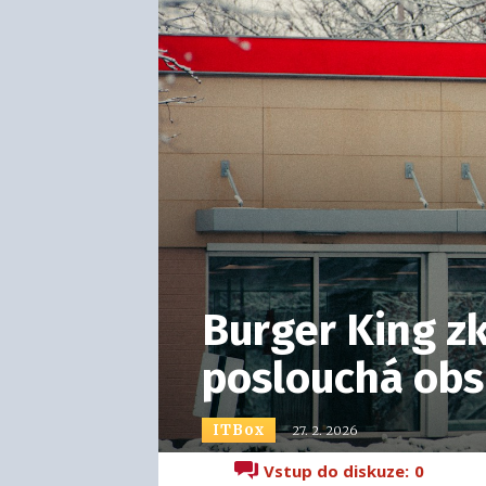
Burger King zk
poslouchá obs
ITBox
27. 2. 2026
Vstup do diskuze:
0