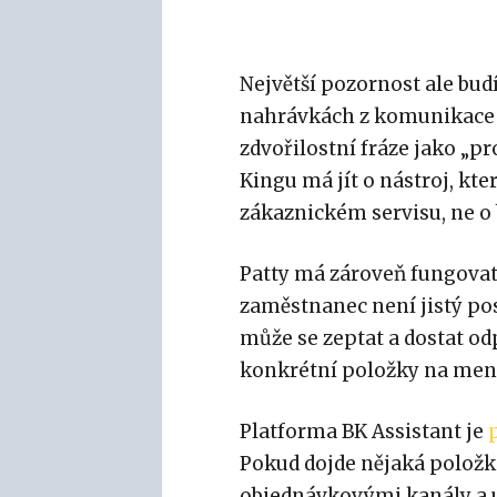
Největší pozornost ale bud
nahrávkách z komunikace v
zdvořilostní fráze jako „pr
Kingu má jít o nástroj, k
zákaznickém servisu, ne o 
Patty má zároveň fungovat 
zaměstnanec není jistý po
může se zeptat a dostat o
konkrétní položky na menu 
Platforma BK Assistant je
Pokud dojde nějaká položk
objednávkovými kanály a 