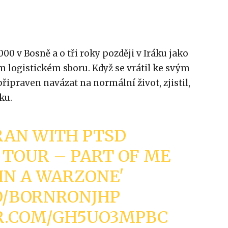
2000 v Bosně a o tři roky později v Iráku jako
 logistickém sboru. Když se vrátil ke svým
ipraven navázat na normální život, zjistil,
ku.
ERAN WITH PTSD
 TOUR – PART OF ME
 IN A WARZONE'
CO/BORNRONJHP
ER.COM/GH5UO3MPBC