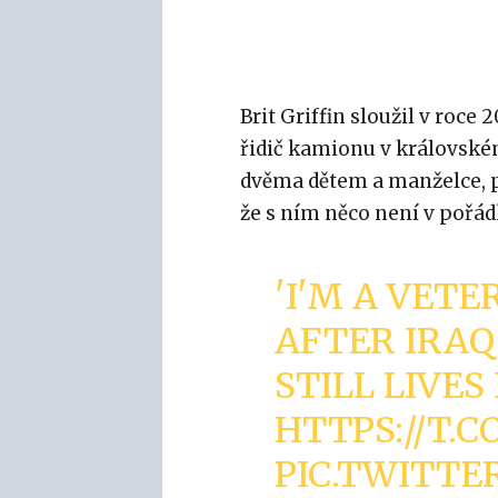
Brit Griffin sloužil v roce 
řidič kamionu v královském
dvěma dětem a manželce, př
že s ním něco není v pořád
'I'M A VET
AFTER IRAQ
STILL LIVES
HTTPS://T.
PIC.TWITT