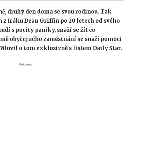
óně, druhý den doma se svou rodinou. Tak
n z Iráku Dean Griffin po 20 letech od svého
budí s pocity paniky, snaží se žít co
omě obyčejného zaměstnání se snaží pomoci
luvil o tom exkluzivně s listem Daily Star.
Reklama