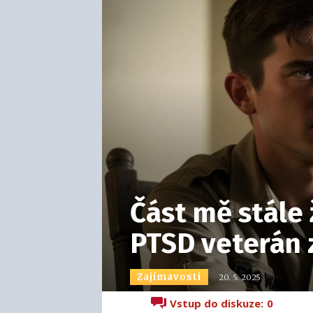
Část mě stále 
PTSD veterán 
Zajímavosti
20. 5. 2025
Vstup do diskuze:
0