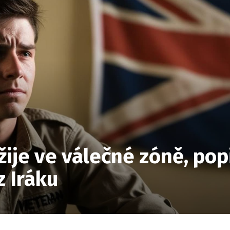
žije ve válečné zóně, popi
z Iráku