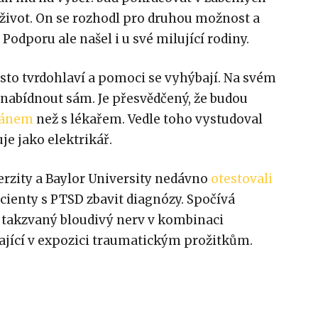
 život. On se rozhodl pro druhou možnost a
odporu ale našel i u své milující rodiny.
často tvrdohlaví a pomoci se vyhýbají. Na svém
 nabídnout sám. Je přesvědčený, že budou
ránem
než s lékařem. Vedle toho vystudoval
je jako elektrikář.
erzity a Baylor University nedávno
otestovali
cienty s PTSD zbavit diagnózy. Spočívá
 takzvaný bloudivý nerv v kombinaci
ající v expozici traumatickým prožitkům.