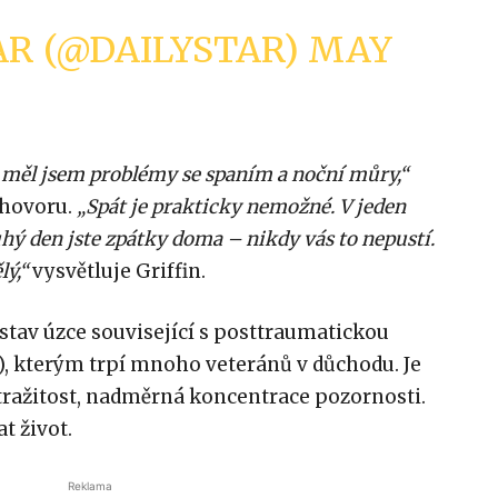
AR (@DAILYSTAR)
MAY
u, měl jsem problémy se spaním a noční můry,“
zhovoru.
„Spát je prakticky nemožné. V jeden
uhý den jste zpátky doma – nikdy vás to nepustí.
lý,“
vysvětluje Griffin.
 stav úzce související s posttraumatickou
, kterým trpí mnoho veteránů v důchodu. Je
tražitost, nadměrná koncentrace pozornosti.
t život.
Reklama