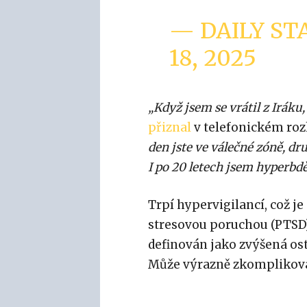
— DAILY ST
18, 2025
„Když jsem se vrátil z Irák
přiznal
v telefonickém ro
den jste ve válečné zóně, dr
I po 20 letech jsem hyperbdě
Trpí hypervigilancí, což je
stresovou poruchou (PTSD)
definován jako zvýšená os
Může výrazně zkomplikova