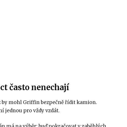
ct často nenechají
ž by mohl Griffin bezpečně řídit kamion.
í jednou pro vždy vzdát.
erán má na výběr: buď pokračovat v zaběhlých