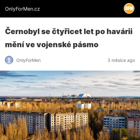
OnlyForMen.cz
Černobyl se čtyřicet let po havárii
mění ve vojenské pásmo
OnlyForMen
3 měsíce ago