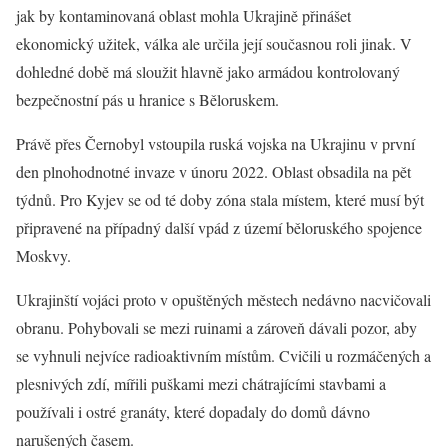
jak by kontaminovaná oblast mohla Ukrajině přinášet
ekonomický užitek, válka ale určila její současnou roli jinak. V
dohledné době má sloužit hlavně jako armádou kontrolovaný
bezpečnostní pás u hranice s Běloruskem.
Právě přes Černobyl vstoupila ruská vojska na Ukrajinu v první
den plnohodnotné invaze v únoru 2022. Oblast obsadila na pět
týdnů. Pro Kyjev se od té doby zóna stala místem, které musí být
připravené na případný další vpád z území běloruského spojence
Moskvy.
Ukrajinští vojáci proto v opuštěných městech nedávno nacvičovali
obranu. Pohybovali se mezi ruinami a zároveň dávali pozor, aby
se vyhnuli nejvíce radioaktivním místům. Cvičili u rozmáčených a
plesnivých zdí, mířili puškami mezi chátrajícími stavbami a
používali i ostré granáty, které dopadaly do domů dávno
narušených časem.