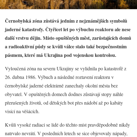
Černobylská zóna zůstává jedním z nejznámějších symbolů
jaderné katastrofy. Čtyřicet let po výbuchu reaktoru ale nese
další vrstvu dějin. Místo opuštěných měst, zarůstajících domů
a radioaktivní půdy se kvůli válce stalo také bezpečnostním
pásmem, které má Ukrajina pod vojenskou kontrolou.
Vyloučená zóna na severu Ukrajiny se vylidnila po katastrofě z
26. dubna 1986. Výbuch a následné roztavení reaktoru v
černobylské jaderné elektrárně zanechaly okolní města bez
obyvatel. V opuštěných domech dodnes zůstávají stopy náhle
přerušených životů, od dětských bot přes nádobí až po kabáty
visící na věšácích.
Kvůli vysoké radiaci se lidé do těchto míst pravděpodobně nikdy
natrvalo nevrátí. V posledních letech se sice objevovaly nápady,