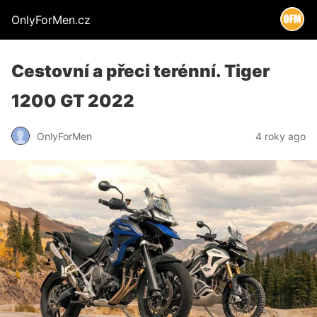
OnlyForMen.cz
Cestovní a přeci terénní. Tiger
1200 GT 2022
OnlyForMen
4 roky ago