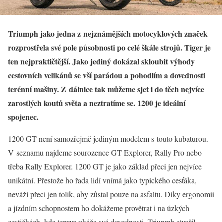
Triumph jako jedna z nejznámějších motocyklových značek
rozprostřela své pole působnosti po celé škále strojů. Tiger je
ten nejpraktičtější. Jako jediný dokázal skloubit výhody
cestovních velikánů se vší parádou a pohodlím a dovednosti
terénní mašiny. Z dálnice tak můžeme sjet i do těch nejvíce
zarostlých koutů světa a neztratíme se. 1200 je ideální
spojenec.
1200 GT není samozřejmě jediným modelem s touto kubaturou.
V seznamu najdeme sourozence GT Explorer, Rally Pro nebo
třeba Rally Explorer. 1200 GT je jako základ přeci jen nejvíce
unikátní. Přestože ho řada lidí vnímá jako typického cesťáka,
neváží přeci jen tolik, aby zůstal pouze na asfaltu. Díky ergonomii
a jízdním schopnostem ho dokážeme provětrat i na úzkých
cestičkách, kde teprve ukáže své dovednosti. Triupmh stvořil