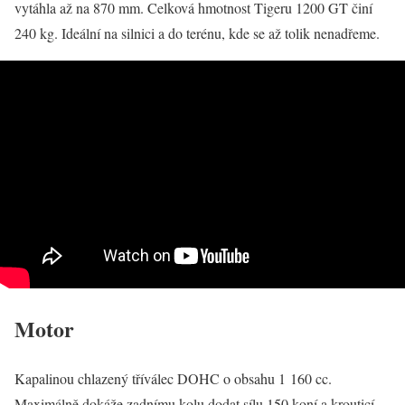
vytáhla až na 870 mm. Celková hmotnost Tigeru 1200 GT činí
240 kg. Ideální na silnici a do terénu, kde se až tolik nenadřeme.
Motor
Kapalinou chlazený tříválec DOHC o obsahu 1 160 cc.
Maximálně dokáže zadnímu kolu dodat sílu 150 koní a krouticí