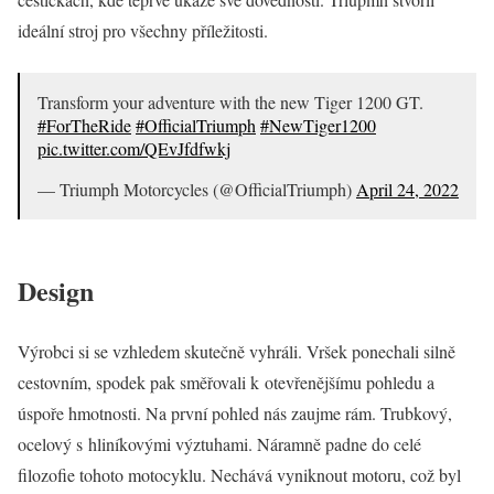
ideální stroj pro všechny příležitosti.
Transform your adventure with the new Tiger 1200 GT.
#ForTheRide
#OfficialTriumph
#NewTiger1200
pic.twitter.com/QEvJfdfwkj
— Triumph Motorcycles (@OfficialTriumph)
April 24, 2022
Design
Výrobci si se vzhledem skutečně vyhráli. Vršek ponechali silně
cestovním, spodek pak směřovali k otevřenějšímu pohledu a
úspoře hmotnosti. Na první pohled nás zaujme rám. Trubkový,
ocelový s hliníkovými výztuhami. Náramně padne do celé
filozofie tohoto motocyklu. Nechává vyniknout motoru, což byl