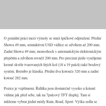
O geniální práci mezi výmoly se stará špičkové odpružení. Přední
Showa 49 mm, semiaktivní USD vidlice se zdvihem až 200 mm.
Zadní Showa 49 mm, monoshock s automatickým elektronickým
přepětím a zdvihem rovněž 200 mm. Pro precizní jízdu využijeme
kromě skvěle tvarovaných litých kol (18 a 19 palců) také brzdový
systém. Brembo je klasika. Přední dva kotouče 320 mm a zadní
kotouč 282 mm.
Pozice je vzpřímená. Řídítka jsou dostatečně vysoko a krásně
vidíme jak před sebe, tak na 7palcový TFT displej. Tam si
můžeme vybrat jízdní módy Rain, Road, Sport. Výška sedla se