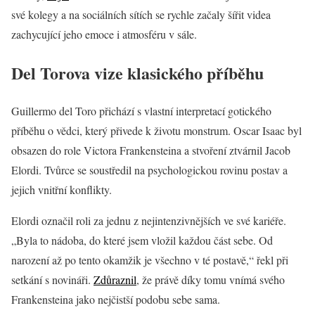
své kolegy a na sociálních sítích se rychle začaly šířit videa
zachycující jeho emoce i atmosféru v sále.
Del Torova vize klasického příběhu
Guillermo del Toro přichází s vlastní interpretací gotického
příběhu o vědci, který přivede k životu monstrum. Oscar Isaac byl
obsazen do role Victora Frankensteina a stvoření ztvárnil Jacob
Elordi. Tvůrce se soustředil na psychologickou rovinu postav a
jejich vnitřní konflikty.
Elordi označil roli za jednu z nejintenzivnějších ve své kariéře.
„Byla to nádoba, do které jsem vložil každou část sebe. Od
narození až po tento okamžik je všechno v té postavě,“ řekl při
setkání s novináři.
Zdůraznil
, že právě díky tomu vnímá svého
Frankensteina jako nejčistší podobu sebe sama.