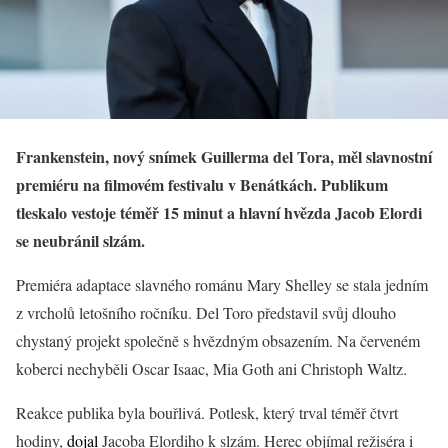
Frankenstein, nový snímek Guillerma del Tora, měl slavnostní
premiéru na filmovém festivalu v Benátkách. Publikum
tleskalo vestoje téměř 15 minut a hlavní hvězda Jacob Elordi
se neubránil slzám.
Premiéra adaptace slavného románu Mary Shelley se stala jedním
z vrcholů letošního ročníku. Del Toro představil svůj dlouho
chystaný projekt společně s hvězdným obsazením. Na červeném
koberci nechyběli Oscar Isaac, Mia Goth ani Christoph Waltz.
Reakce publika byla bouřlivá. Potlesk, který trval téměř čtvrt
hodiny,
dojal
Jacoba Elordiho k slzám. Herec objímal režiséra i