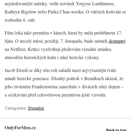
nejsledovanější snímky, vedle novinek Yorgose Lanthimose,
Kathryn Bigelow nebo Parka Chan-wooka. O vítězích festivalu se
rozhodne 6. září.
Film čeká také premiéra v kinech, která by měla proběhnout 17.
října. O necelý měsíc později, 7. listopadu, bude snímek
dostupný
na Netflixu. Kritici vyzdvihují především vizuální stránku,
atmosféru historických kulis i silné herecké výkony.
Jacob Elordi se díky této roli zařadil mezi nejvýraznější tváře
mladé herecké generace. Dlouhý potlesk v Benátkách ukázal, že
jeho ztvárnění Frankensteina zanechalo v divácích silný dojem –
a očekávání před celosvětovou premiérou ještě vzrostla.
Categories:
Showbiz
OnlyForMen.cz
Back to top