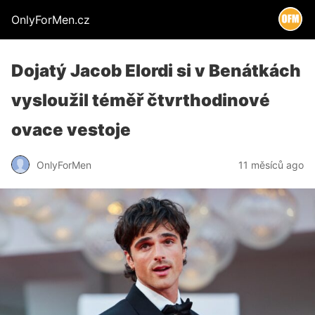
OnlyForMen.cz
Dojatý Jacob Elordi si v Benátkách
vysloužil téměř čtvrthodinové
ovace vestoje
OnlyForMen
11 měsíců ago