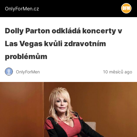
OnlyForMen.cz
Dolly Parton odkládá koncerty v
Las Vegas kvůli zdravotním
problémům
OnlyForMen
10 měsíců ago