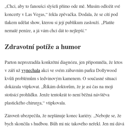
„Chci, aby to fanoušci slyšeli přímo ode mě. Musím odložit své
koncerty v Las Vegas,“ řekla zpěvačka. Dodala, že se cítí pod
tlakem udělat show, kterou si její publikum zaslouží. „Platíte
nemalé peníze, a já vám chci dát to nejlepší.“
Zdravotní potíže a humor
Parton neprozradila konkrétní diagnózu, jen připomněla, že letos
v září už
vynechala
akci ve svém zábavním parku Dollywood
kvůli problémům s ledvinovým kamenem. O současné situaci
dokázala vtipkovat. „Říkám doktorům, že je asi čas na moji
stotisící prohlídku. Jenže tentokrát to není běžná návštěva
plastického chirurga,“ vtipkovala.
Zároveň ubezpečila, že neplánuje konec kariéry. „Nebojte se, že
bych skončila s hudbou. Bůh mi nic takového neřekl. Jen mi dává