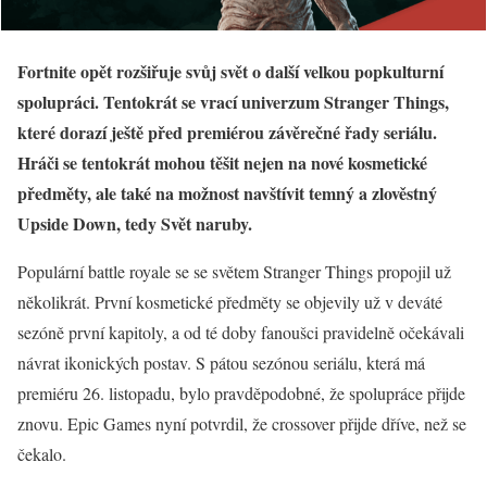
Fortnite opět rozšiřuje svůj svět o další velkou popkulturní
spolupráci. Tentokrát se vrací univerzum Stranger Things,
které dorazí ještě před premiérou závěrečné řady seriálu.
Hráči se tentokrát mohou těšit nejen na nové kosmetické
předměty, ale také na možnost navštívit temný a zlověstný
Upside Down, tedy Svět naruby.
Populární battle royale se se světem Stranger Things propojil už
několikrát. První kosmetické předměty se objevily už v deváté
sezóně první kapitoly, a od té doby fanoušci pravidelně očekávali
návrat ikonických postav. S pátou sezónou seriálu, která má
premiéru 26. listopadu, bylo pravděpodobné, že spolupráce přijde
znovu. Epic Games nyní potvrdil, že crossover přijde dříve, než se
čekalo.