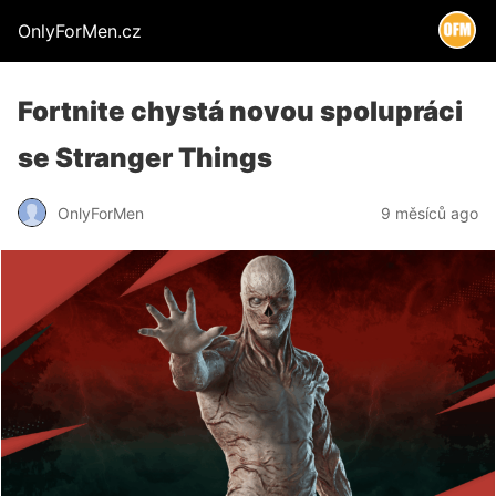
OnlyForMen.cz
Fortnite chystá novou spolupráci
se Stranger Things
OnlyForMen
9 měsíců ago