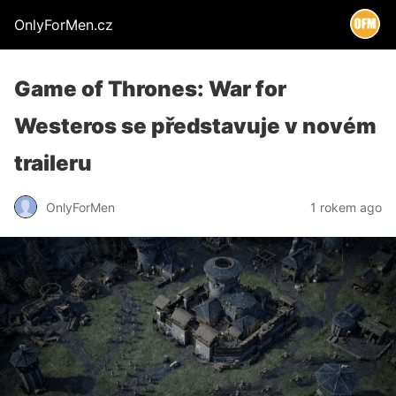
OnlyForMen.cz
Game of Thrones: War for
Westeros se představuje v novém
traileru
OnlyForMen
1 rokem ago