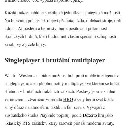
Každá frakce nabídne specifické jednotky a strategické možnosti.
Na bitevním poli se tak objeví pěchota, jízda, obléhací stroje, obři
i draci. Atmosféru a herní styl bude posilovat i přítomnost
ikonických hrdinů, kteří budou mít vlastní speciální schopnosti
zvrátit vývoj celé bitvy.
Singleplayer i brutální multiplayer
War for Westeros nabídne možnost hrát proti umělé inteligenci v
singleplayeru, ale i plnohodnotný multiplayer, ve kterém se hráči
střetnou v brutálních frakčních válkách. Postavy jsou vizuálně
věrné svému ztvárnění ze seriálu
HBO
a celý herní svět klade
silný důraz na atmosféru, taktiku a fan-servis. Vývojáři z
australského studia PlaySide popisují podle
Dexerto
hru jako
„klasický RTS zážitek“, který zároveň přináší moderní zvraty,