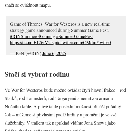
snaží se ovládnout mapu.
Game of Thrones: War for Westeros is a new real-time
strategy game announced during Summer Game Fest.
#IGNSummerofGaming
#SummerGameFest
https://t.co/otF126rVUs
pic.twitter.com/CMdmYwtbs0
— IGN (@IGN)
June 6, 2025
Stačí si vybrat rodinu
Ve War for Westeros bude možné ovládat čtyři hlavní frakce – rod
Starků, rod Lannisterů, rod Targaryenů a nemrtvou armádu
Nočního krále. A právě tahle poslední možnost přináší pořádný
šok – můžeme si přivlastnit padlé hrdiny a proměnit je ve své
služebníky. V traileru tak například vidíme Jona Snowa jako
Bílého chodce, což vypadá naprosto epicky.