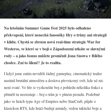
Na letošním Summer Game Fest 2025 bylo odhaleno
překvapení, které nenechá fanoušky Hry o trůny ani strategií
v klidu. Chystá se zbrusu nová real-time strategie War for
Westeros, ve které se v boji o Západozemí utkáte se slavnými
rody – a jako bonus můžete proměnit Jona Snowa v Bílého
chodce. Zní to šíleně? Je to realita.
I když jsme zatím neviděli žádný gameplay, cinematický trailer
nastínil brutální atmosféru a doslova převrácený svět, kde už nic
není svaté. Ve hře si vyzkoušíte boj z pohledu několika frakcí a
příměří tu neexistuje – boj o trůn je v plném proudu. Podobně
jako ve hrách typu Age of Empires nebo StarCraft, půjde o
klasickou RTS, kde hráči budují armády, vedou taktické boje a