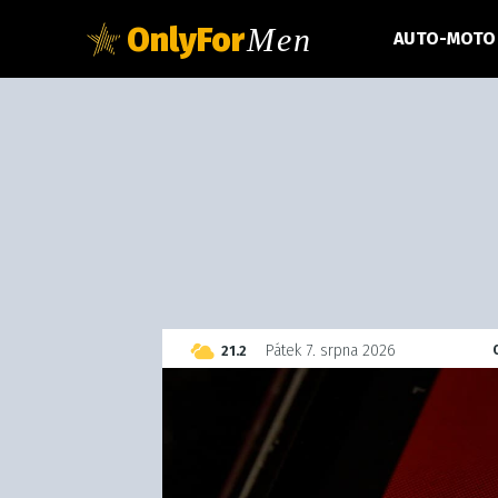
OnlyFor
Men
AUTO-MOTO
C
Pátek 7. srpna 2026
21.2
Czech