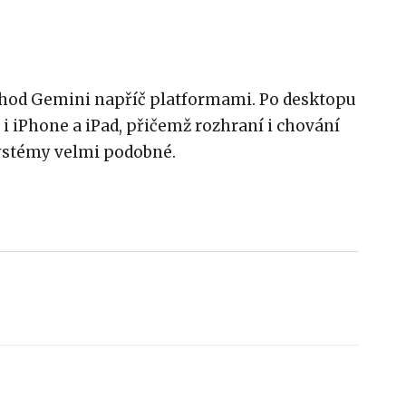
chod Gemini napříč platformami. Po desktopu
 i iPhone a iPad, přičemž rozhraní i chování
systémy velmi podobné.