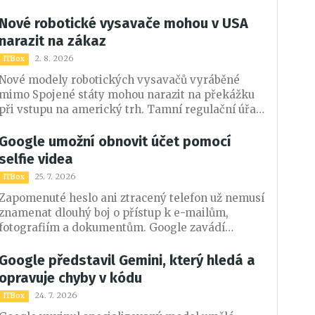
místnosti, manipulovat s předměty a
spolupracovat při plnění složitějších úkolů.
Nové robotické vysavače mohou v USA
narazit na zákaz
2. 8. 2026
ITBox
Nové modely robotických vysavačů vyráběné
mimo Spojené státy mohou narazit na překážku
při vstupu na americký trh. Tamní regulační úřad
je kvůli široce formulovaným bezpečnostním
pravidlům může považovat za riziková robotická
Google umožní obnovit účet pomocí
zařízení. Vysavačů, které už lidé používají nebo
selfie videa
jsou v prodeji, se změna netýká.
25. 7. 2026
ITBox
Zapomenuté heslo ani ztracený telefon už nemusí
znamenat dlouhý boj o přístup k e-mailům,
fotografiím a dokumentům. Google zavádí
možnost obnovit účet pomocí krátkého selfie
videa, které si uživatel uloží předem.
Google představil Gemini, který hledá a
opravuje chyby v kódu
24. 7. 2026
ITBox