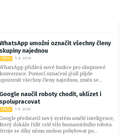
WhatsApp umožní označit všechny členy
skupiny najednou
5. 8. 2026
ITBox
WhatsApp přidává nové funkce pro skupinové
konverzace. Pomocí označení @all půjde
upozornit všechny členy najednou, změn se
dočkají také ankety a vytváření dalších skupin.
Google naučil roboty chodit, uklízet i
spolupracovat
3. 8. 2026
ITBox
Google představil nový systém umělé inteligence,
který dokáže řídit celé tělo humanoidního robota.
Stroje se díky němu mohou pohybovat po