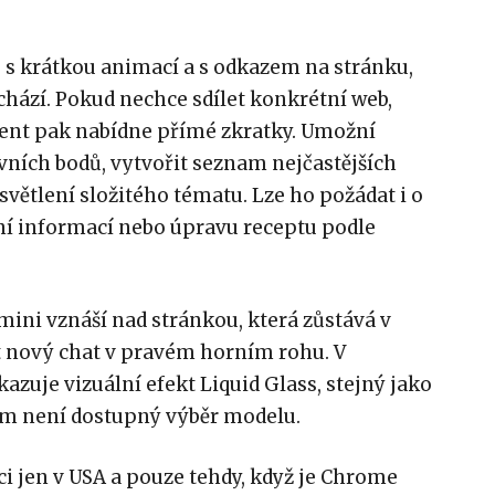
 s krátkou animací a s odkazem na stránku,
achází. Pokud nechce sdílet konkrétní web,
stent pak nabídne přímé zkratky. Umožní
vních bodů, vytvořit seznam nejčastějších
světlení složitého tématu. Lze ho požádat i o
í informací nebo úpravu receptu podle
ini vznáší nad stránkou, která zůstává v
ít nový chat v pravém horním rohu. V
azuje vizuální efekt Liquid Glass, stejný jako
tím není dostupný výběr modelu.
ci jen v USA a pouze tehdy, když je Chrome