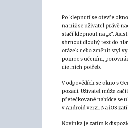
Po klepnutí se otevře okno
na níž se uživatel právě n
stačí klepnout na „x“. Asi
shrnout dlouhý text do hla
otázek nebo změnit styl vy
pomoc s učením, porovnán
dietních potřeb.
V odpovědích se okno s Gem
pozadí. Uživatel může zač
přetečkované nabídce se uk
v Android verzi. Na iOS za
Novinka je zatím k dispozi