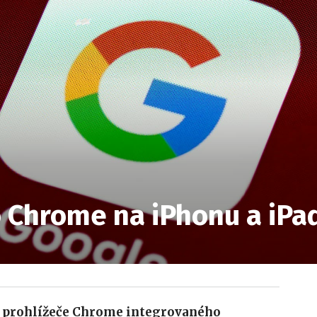
o Chrome na iPhonu a iPa
zi prohlížeče Chrome integrovaného