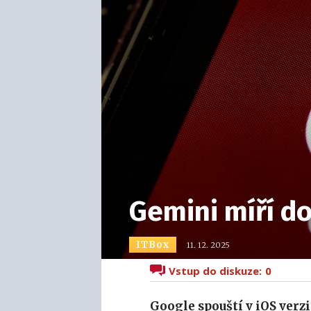
Gemini míří d
ITBox
11. 12. 2025
Vstup do diskuze:
0
Google spouští v iOS ver