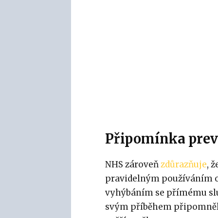
Připomínka pre
NHS zároveň
zdůrazňuje
, 
pravidelným používáním o
vyhýbáním se přímému slu
svým příběhem připomněl,