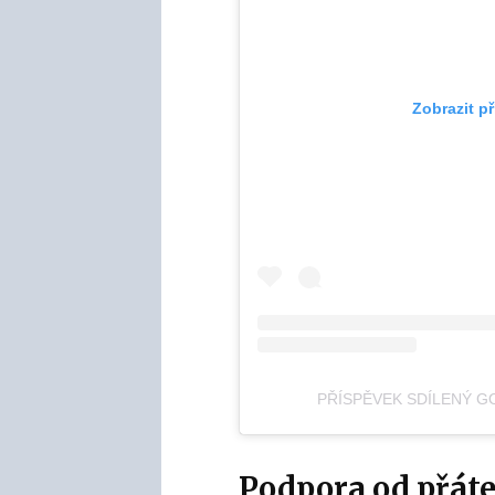
Zobrazit p
PŘÍSPĚVEK SDÍLENÝ 
Podpora od přáte