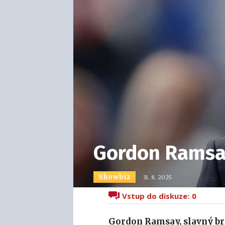
Gordon Ramsay
Showbiz
31. 8. 2025
Vstup do diskuze:
0
Gordon Ramsay, slavný bri