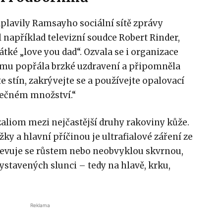
plavily Ramsayho sociální sítě zprávy
 například televizní soudce Robert Rinder,
átké „love you dad“. Ozvala se i organizace
 mu popřála brzké uzdravení a připomněla
 stín, zakrývejte se a používejte opalovací
tečném množství.“
zaliom mezi nejčastější druhy rakoviny kůže.
ky a hlavní příčinou je ultrafialové záření ze
ojevuje se růstem nebo neobvyklou skvrnou,
vystavených slunci – tedy na hlavě, krku,
Reklama