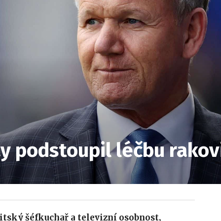
 podstoupil léčbu rakov
tský šéfkuchař a televizní osobnost,