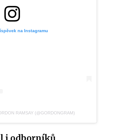
říspěvek na Instagramu
GORDON RAMSAY (@GORDONGRAM)
l i odborníků