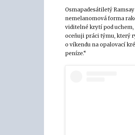
Osmapadesátiletý Ramsay uv
nemelanomová forma rakovi
viditelné krytí pod uchem,
oceňuji práci týmu, který 
o víkendu na opalovací krém
peníze.“