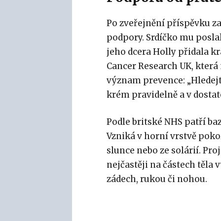
Po zveřejnění příspěvku za
podpory. Srdíčko mu poslal
jeho dcera Holly přidala kr
Cancer Research UK, která
význam prevence: „Hledejte
krém pravidelně a v dosta
Podle britské NHS patří ba
Vzniká v horní vrstvě pokož
slunce nebo ze solárií. Pr
nejčastěji na částech těla 
zádech, rukou či nohou.