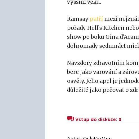
vyšším věku.
Ramsay
patří
mezi nejznámě
pořady Hell’s Kitchen neb
show po boku Gina d’Acampa
dohromady sedmnáct michel
Navzdory zdravotním komp
bere jako varování a zároveň
osvěty. Jeho apel je jednod
důležité jako pečovat o zdr
Vstup do diskuze:
0
Autor:
OnlyForMen