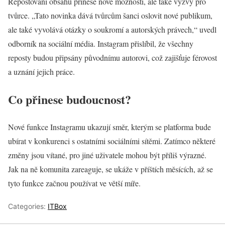
Repostování obsahu přinese nové možnosti, ale také výzvy pro
tvůrce. „Tato novinka dává tvůrcům šanci oslovit nové publikum,
ale také vyvolává otázky o soukromí a autorských právech,“ uvedl
odborník na sociální média. Instagram přislíbil, že všechny
reposty budou připsány původnímu autorovi, což zajišťuje férovost
a uznání jejich práce.
Co přinese budoucnost?
Nové funkce Instagramu ukazují směr, kterým se platforma bude
ubírat v konkurenci s ostatními sociálními sítěmi. Zatímco některé
změny jsou vítané, pro jiné uživatele mohou být příliš výrazné.
Jak na ně komunita zareaguje, se ukáže v příštích měsících, až se
tyto funkce začnou používat ve větší míře.
Categories:
ITBox