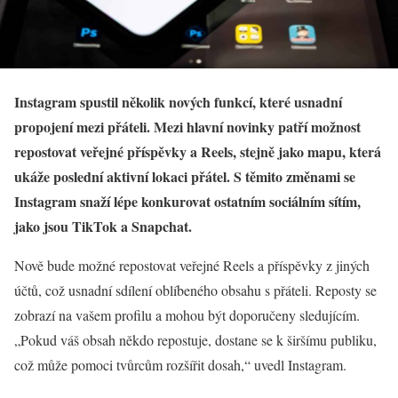
Instagram spustil několik nových funkcí, které usnadní
propojení mezi přáteli. Mezi hlavní novinky patří možnost
repostovat veřejné příspěvky a Reels, stejně jako mapu, která
ukáže poslední aktivní lokaci přátel. S těmito změnami se
Instagram snaží lépe konkurovat ostatním sociálním sítím,
jako jsou TikTok a Snapchat.
Nově bude možné repostovat veřejné Reels a příspěvky z jiných
účtů, což usnadní sdílení oblíbeného obsahu s přáteli. Reposty se
zobrazí na vašem profilu a mohou být doporučeny sledujícím.
„Pokud váš obsah někdo repostuje, dostane se k širšímu publiku,
což může pomoci tvůrcům rozšířit dosah,“ uvedl Instagram.