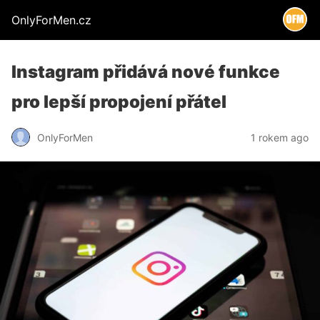
OnlyForMen.cz
Instagram přidává nové funkce
pro lepší propojení přátel
OnlyForMen
1 rokem ago