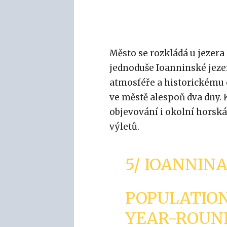
Město se rozkládá u jezer
jednoduše Ioanninské jezer
atmosféře a historickému c
ve městě alespoň dva dny. 
objevování i okolní horská
výletů.
5/ IOANNINA
POPULATION 
YEAR-ROUN