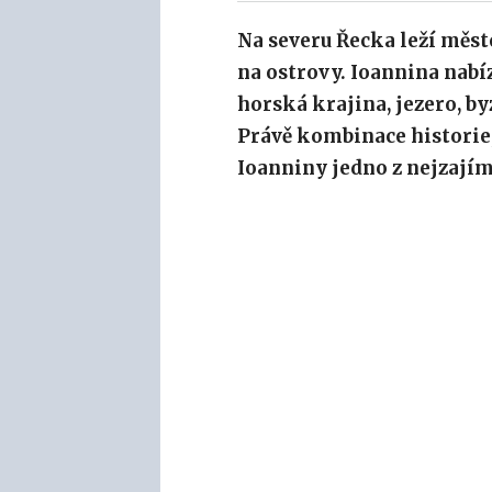
Na severu Řecka leží město
na ostrovy. Ioannina nabíz
horská krajina, jezero, b
Právě kombinace historie
Ioanniny jedno z nejzají