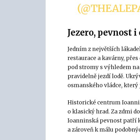
(@THEALEP
Jezero, pevnost 
Jedním z největších lákadel
restaurace a kavárny, přes 
pod stromy s výhledem na 
pravidelně jezdí lodě. Ukrý
osmanského vládce, který je
Historické centrum Ioannin
o klasický hrad. Za zdmi d
Ioanninská pevnost patří
a zároveň k málu podobných 