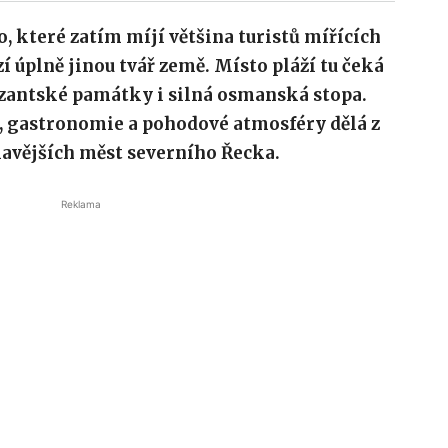
, které zatím míjí většina turistů mířících
í úplně jinou tvář země. Místo pláží tu čeká
yzantské památky i silná osmanská stopa.
, gastronomie a pohodové atmosféry dělá z
mavějších měst severního Řecka.
Reklama