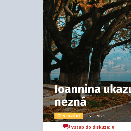
Ioannina ukazu
nezná
Cestování
15. 5. 2026
Vstup do diskuze:
0