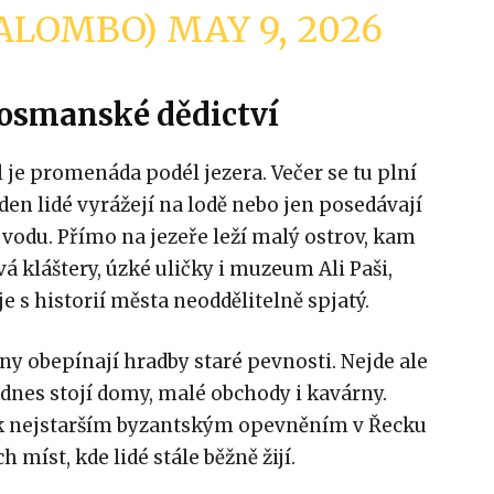
ALOMBO)
MAY 9, 2026
i osmanské dědictví
 je promenáda podél jezera. Večer se tu plní
den lidé vyrážejí na lodě nebo jen posedávají
vodu. Přímo na jezeře leží malý ostrov, kam
vá kláštery, úzké uličky i muzeum Ali Paši,
 s historií města neoddělitelně spjatý.
y obepínají hradby staré pevnosti. Nejde ale
odnes stojí domy, malé obchody i kavárny.
 k nejstarším byzantským opevněním v Řecku
míst, kde lidé stále běžně žijí.