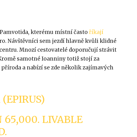
a Pamvotida, kterému místní často
říkají
o. Návštěvníci sem jezdí hlavně kvůli klidné
entru. Mnozí cestovatelé doporučují strávit
Kromě samotné Ioanniny totiž stojí za
 příroda a nabízí se zde několik zajímavých
 (EPIRUS)
65,000. LIVABLE
D.