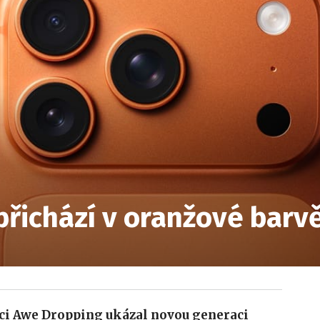
přichází v oranžové barv
kci Awe Dropping ukázal novou generaci