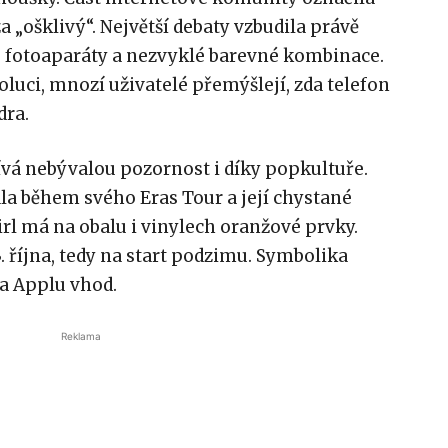
 „ošklivý“. Největší debaty vzbudila právě
 fotoaparáty a nezvyklé barevné kombinace.
luci, mnozí uživatelé přemýšlejí, zda telefon
dra.
ívá nebývalou pozornost i díky popkultuře.
ala během svého Eras Tour a její chystané
rl má na obalu i vinylech oranžové prvky.
 října, tedy na start podzimu. Symbolika
la Applu vhod.
Reklama