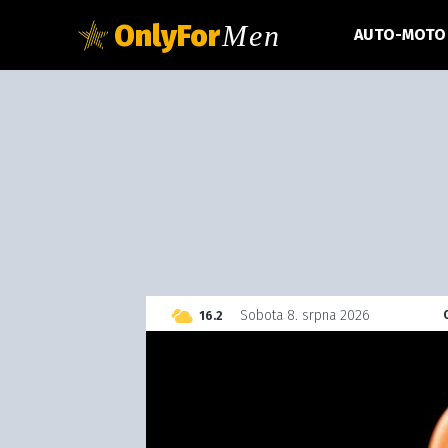
OnlyFor
Men
AUTO-MOTO
C
Sobota 8. srpna 2026
16.2
Czech