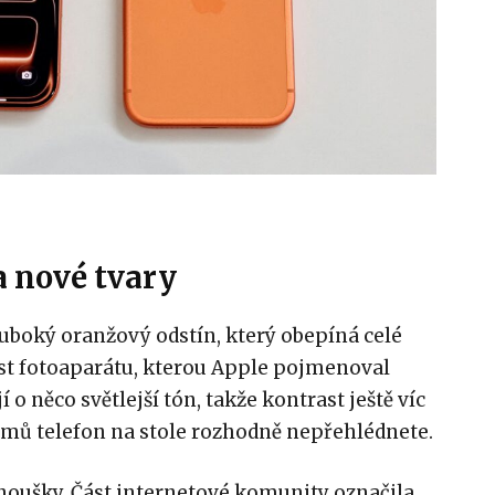
a nové tvary
uboký oranžový odstín, který obepíná celé
ást fotoaparátu, kterou Apple pojmenoval
 o něco světlejší tón, takže kontrast ještě víc
jmů telefon na stole rozhodně nepřehlédnete.
anoušky. Část internetové komunity označila