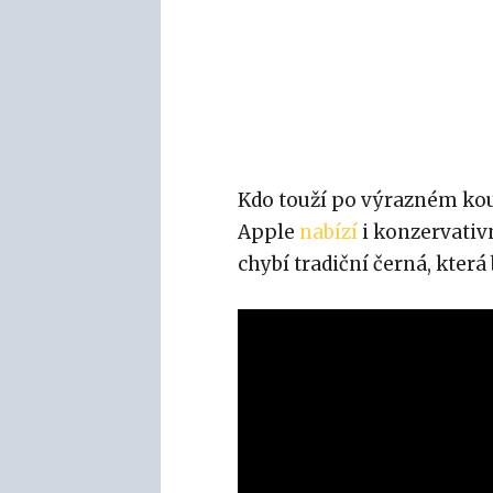
Kdo touží po výrazném kou
Apple
nabízí
i konzervativn
chybí tradiční černá, kte