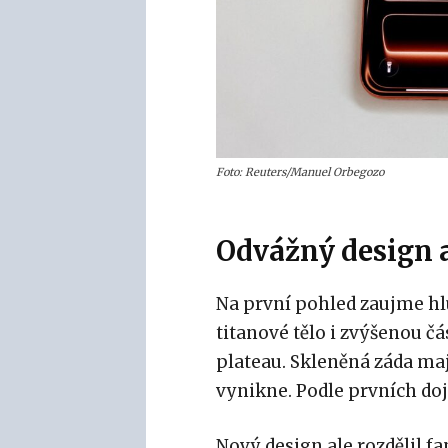
Foto: Reuters/Manuel Orbegozo
Odvážný design 
Na první pohled zaujme hl
titanové tělo i zvýšenou č
plateau. Skleněná záda mají
vynikne. Podle prvních do
Nový design ale rozdělil f