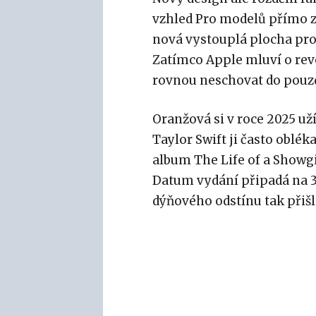
vzhled Pro modelů přímo za
nová vystouplá plocha pro
Zatímco Apple mluví o revo
rovnou neschovat do pouz
Oranžová si v roce 2025 už
Taylor Swift ji často oblék
album The Life of a Showgi
Datum vydání připadá na 3.
dýňového odstínu tak přiš