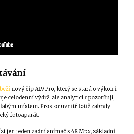
kávání
běží
nový čip A19 Pro, který se stará o výkon i
je celodenní výdrž, ale analytici upozorňují,
slabým místem. Prostor uvnitř totiž zabraly
cký fotoaparát.
zí jen jeden zadní snímač s 48 Mpx, základní