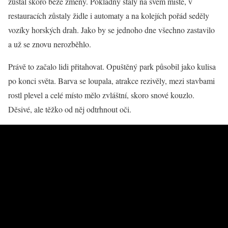
zůstal skoro beze změny. Pokladny stály na svém místě, v
restauracích zůstaly židle i automaty a na kolejích pořád seděly
vozíky horských drah. Jako by se jednoho dne všechno zastavilo
a už se znovu nerozběhlo.
Právě to začalo lidi přitahovat. Opuštěný park působil jako kulisa
po konci světa. Barva se loupala, atrakce rezivěly, mezi stavbami
rostl plevel a celé místo mělo zvláštní, skoro snové kouzlo.
Děsivé, ale těžko od něj odtrhnout oči.