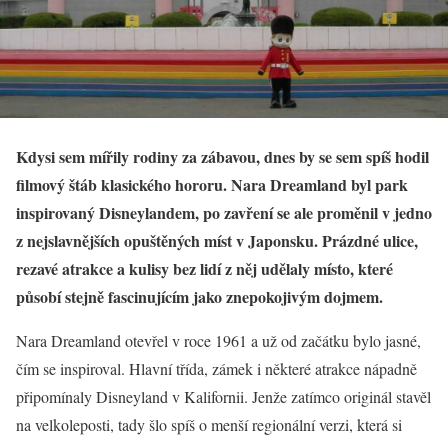
Kdysi sem mířily rodiny za zábavou, dnes by se sem spíš hodil
filmový štáb klasického hororu. Nara Dreamland byl park
inspirovaný Disneylandem, po zavření se ale proměnil v jedno
z nejslavnějších opuštěných míst v Japonsku. Prázdné ulice,
rezavé atrakce a kulisy bez lidí z něj udělaly místo, které
působí stejně fascinujícím jako znepokojivým dojmem.
Nara Dreamland otevřel v roce 1961 a už od začátku bylo jasné,
čím se inspiroval. Hlavní třída, zámek i některé atrakce nápadně
připomínaly Disneyland v Kalifornii. Jenže zatímco originál stavěl
na velkoleposti, tady šlo spíš o menší regionální verzi, která si