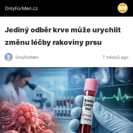
OnlyForMen.cz
Jediný odběr krve může urychlit
změnu léčby rakoviny prsu
OnlyForMen
7 měsíců ago