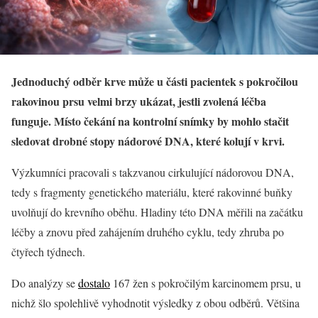
Jednoduchý odběr krve může u části pacientek s pokročilou
rakovinou prsu velmi brzy ukázat, jestli zvolená léčba
funguje. Místo čekání na kontrolní snímky by mohlo stačit
sledovat drobné stopy nádorové DNA, které kolují v krvi.
Výzkumníci pracovali s takzvanou cirkulující nádorovou DNA,
tedy s fragmenty genetického materiálu, které rakovinné buňky
uvolňují do krevního oběhu. Hladiny této DNA měřili na začátku
léčby a znovu před zahájením druhého cyklu, tedy zhruba po
čtyřech týdnech.
Do analýzy se
dostalo
167 žen s pokročilým karcinomem prsu, u
nichž šlo spolehlivě vyhodnotit výsledky z obou odběrů. Většina