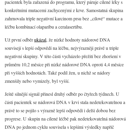
pacientek byla zařazená do programu, který páruje cílené léky s
konkrétními mutacemi zachycenými z krve. Samostatná skupina
zahrnovala triple negativní karcinom prsu bez „cílové“ mutace a
léčbu kombinací olaparibu a ceralasertibu.
Už první odběr
ukázal
, že nízké hodnoty nádorové DNA
souvisejí s lepší odpovědí na léčbu, nejvýrazněji právě u triple
negativní skupiny. V této části vycházelo přežití bez zhoršení v
průměru 10,2 měsíce při nízké nádorové DNA oproti 4,4 měsíce
při vyšších hodnotách. Také podíl žen, u nichž se nádory
zmenšily nebo vymizely, byl vyšší.
Ještě silnější signál přinesl druhý odběr po čtyřech týdnech. U
části pacientek se nádorová DNA v krvi stala nedetekovatelnou a
právě to se pojilo s výrazně lepší odpovědí i delší dobou bez
progrese. U skupin na cílené léčbě pak nedetekovatelná nádorová
DNA po jednom cyklu souvisela s lepšími výsledky napříč