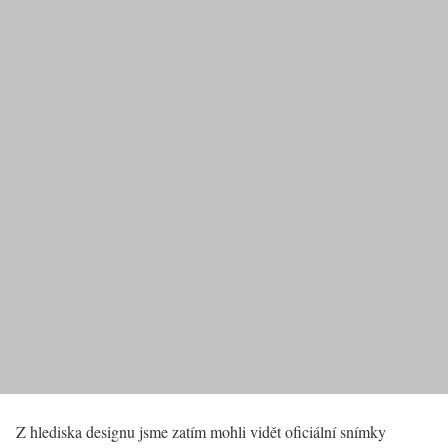
Z hlediska designu jsme zatím mohli vidět oficiální snímky