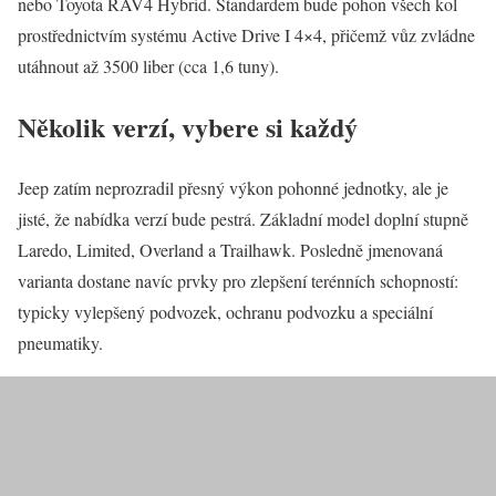
nebo Toyota RAV4 Hybrid. Standardem bude pohon všech kol
prostřednictvím systému Active Drive I 4×4, přičemž vůz zvládne
utáhnout až 3500 liber (cca 1,6 tuny).
Několik verzí, vybere si každý
Jeep zatím neprozradil přesný výkon pohonné jednotky, ale je
jisté, že nabídka verzí bude pestrá. Základní model doplní stupně
Laredo, Limited, Overland a Trailhawk. Posledně jmenovaná
varianta dostane navíc prvky pro zlepšení terénních schopností:
typicky vylepšený podvozek, ochranu podvozku a speciální
pneumatiky.