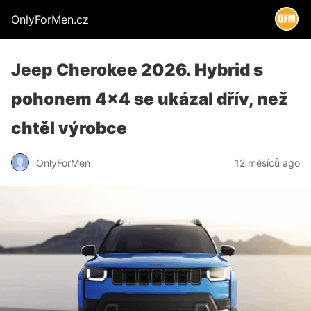
OnlyForMen.cz
Jeep Cherokee 2026. Hybrid s
pohonem 4×4 se ukázal dřív, než
chtěl výrobce
OnlyForMen
12 měsíců ago