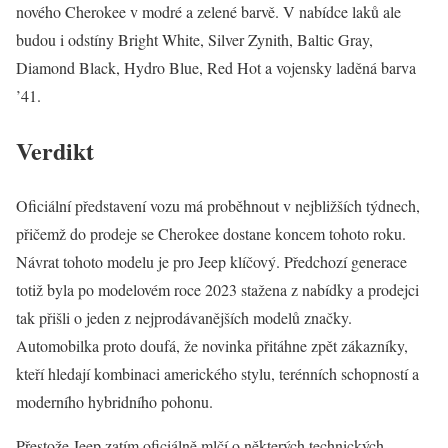
nového Cherokee v modré a zelené barvě. V nabídce laků ale
budou i odstíny Bright White, Silver Zynith, Baltic Gray,
Diamond Black, Hydro Blue, Red Hot a vojensky laděná barva
’41.
Verdikt
Oficiální představení vozu má proběhnout v nejbližších týdnech,
přičemž do prodeje se Cherokee dostane koncem tohoto roku.
Návrat tohoto modelu je pro Jeep klíčový. Předchozí generace
totiž byla po modelovém roce 2023 stažena z nabídky a prodejci
tak přišli o jeden z nejprodávanějších modelů značky.
Automobilka proto doufá, že novinka přitáhne zpět zákazníky,
kteří hledají kombinaci amerického stylu, terénních schopností a
moderního hybridního pohonu.
Přestože Jeep zatím oficiálně mlčí o některých technických