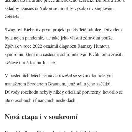
skladby Daisies či Yukon se umístily vysoko i v singlovém
žebříčku.
Swag byl Bieberův první projekt po čtyřleté odmlce. Důvodem
byla nejen pandemie, ale také jeho vlastní zdravotní potíže.
Zpěvák v roce 2022 oznámil diagnózu Ramsay Huntova
syndromu, která mu částečně ochromila tvář. Kvůli tomu zrušil i
světové turné k albu Justice.
V posledních letech se navíc rozešel se svým dlouholetým
manažerem Scooterem Braunem, jenž stál u jeho začátků.
Důvody rozchodu nebyly nikdy oficiálně potvrzeny, hovořilo se
ale o osobních i finančních neshodách.
Nová etapa i v soukromí