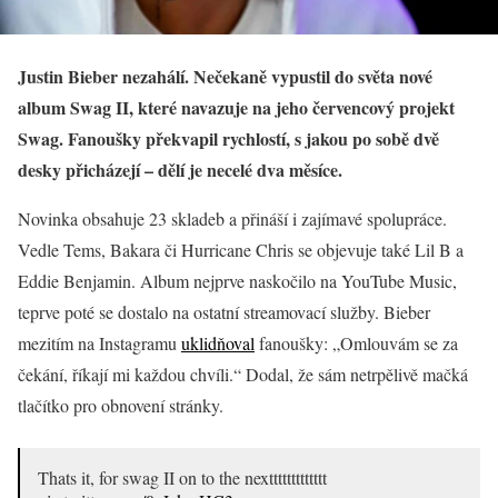
Justin Bieber nezahálí. Nečekaně vypustil do světa nové
album Swag II, které navazuje na jeho červencový projekt
Swag. Fanoušky překvapil rychlostí, s jakou po sobě dvě
desky přicházejí – dělí je necelé dva měsíce.
Novinka obsahuje 23 skladeb a přináší i zajímavé spolupráce.
Vedle Tems, Bakara či Hurricane Chris se objevuje také Lil B a
Eddie Benjamin. Album nejprve naskočilo na YouTube Music,
teprve poté se dostalo na ostatní streamovací služby. Bieber
mezitím na Instagramu
uklidňoval
fanoušky: „Omlouvám se za
čekání, říkají mi každou chvíli.“ Dodal, že sám netrpělivě mačká
tlačítko pro obnovení stránky.
Thats it, for swag II on to the nexttttttttttttt