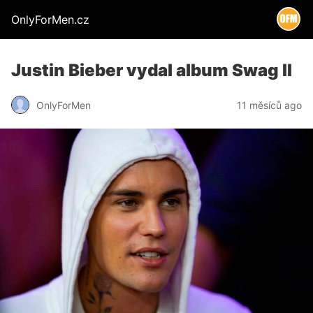
OnlyForMen.cz
Justin Bieber vydal album Swag II
OnlyForMen
11 měsíců ago