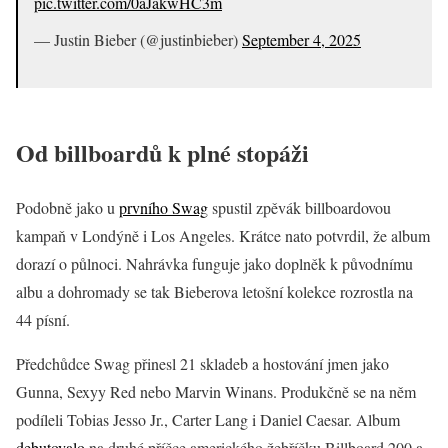
pic.twitter.com/0aJakwHC3m
— Justin Bieber (@justinbieber)
September 4, 2025
Od billboardů k plné stopáži
Podobně jako u
prvního Swag
spustil zpěvák billboardovou
kampaň v Londýně i Los Angeles. Krátce nato potvrdil, že album
dorazí o půlnoci. Nahrávka funguje jako doplněk k původnímu
albu a dohromady se tak Bieberova letošní kolekce rozrostla na
44 písní.
Předchůdce Swag přinesl 21 skladeb a hostování jmen jako
Gunna, Sexyy Red nebo Marvin Winans. Produkčně se na něm
podíleli Tobias Jesso Jr., Carter Lang i Daniel Caesar. Album
debutovalo
na druhé příčce amerického žebříčku Billboard 200 a