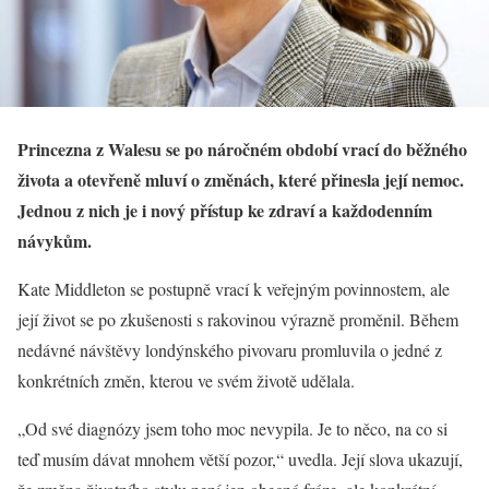
Princezna z Walesu se po náročném období vrací do běžného
života a otevřeně mluví o změnách, které přinesla její nemoc.
Jednou z nich je i nový přístup ke zdraví a každodenním
návykům.
Kate Middleton se postupně vrací k veřejným povinnostem, ale
její život se po zkušenosti s rakovinou výrazně proměnil. Během
nedávné návštěvy londýnského pivovaru promluvila o jedné z
konkrétních změn, kterou ve svém životě udělala.
„Od své diagnózy jsem toho moc nevypila. Je to něco, na co si
teď musím dávat mnohem větší pozor,“ uvedla. Její slova ukazují,