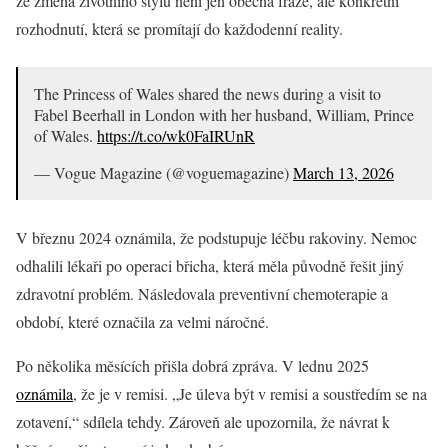
že změna životního stylu není jen obecná fráze, ale konkrétní
rozhodnutí, která se promítají do každodenní reality.
The Princess of Wales shared the news during a visit to
Fabel Beerhall in London with her husband, William, Prince
of Wales.
https://t.co/wk0FaIRUnR
— Vogue Magazine (@voguemagazine)
March 13, 2026
V březnu 2024 oznámila, že podstupuje léčbu rakoviny. Nemoc
odhalili lékaři po operaci břicha, která měla původně řešit jiný
zdravotní problém. Následovala preventivní chemoterapie a
období, které označila za velmi náročné.
Po několika měsících přišla dobrá zpráva. V lednu 2025
oznámila
, že je v remisi. „Je úleva být v remisi a soustředím se na
zotavení,“ sdílela tehdy. Zároveň ale upozornila, že návrat k