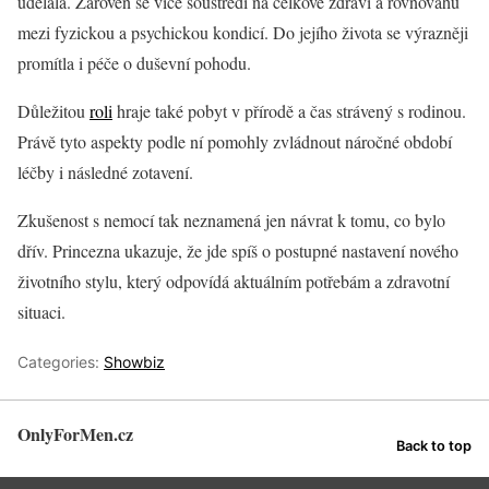
udělala. Zároveň se více soustředí na celkové zdraví a rovnováhu
mezi fyzickou a psychickou kondicí. Do jejího života se výrazněji
promítla i péče o duševní pohodu.
Důležitou
roli
hraje také pobyt v přírodě a čas strávený s rodinou.
Právě tyto aspekty podle ní pomohly zvládnout náročné období
léčby i následné zotavení.
Zkušenost s nemocí tak neznamená jen návrat k tomu, co bylo
dřív. Princezna ukazuje, že jde spíš o postupné nastavení nového
životního stylu, který odpovídá aktuálním potřebám a zdravotní
situaci.
Categories:
Showbiz
OnlyForMen.cz
Back to top