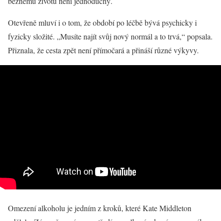
běžnému životu není jednoduchý.
Otevřeně mluví i o tom, že období po léčbě bývá psychicky i
fyzicky složité. „Musíte najít svůj nový normál a to trvá,“ popsala.
Přiznala, že cesta zpět není přímočará a přináší různé výkyvy.
Omezení alkoholu je jedním z kroků, které Kate Middleton