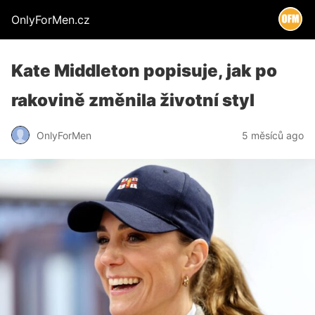
OnlyForMen.cz
Kate Middleton popisuje, jak po
rakovině změnila životní styl
OnlyForMen
5 měsíců ago