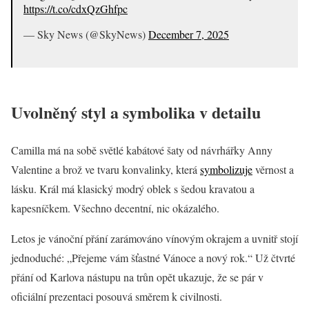
https://t.co/cdxQzGhfpc
— Sky News (@SkyNews)
December 7, 2025
Uvolněný styl a symbolika v detailu
Camilla má na sobě světlé kabátové šaty od návrhářky Anny
Valentine a brož ve tvaru konvalinky, která
symbolizuje
věrnost a
lásku. Král má klasický modrý oblek s šedou kravatou a
kapesníčkem. Všechno decentní, nic okázalého.
Letos je vánoční přání zarámováno vínovým okrajem a uvnitř stojí
jednoduché: „Přejeme vám šťastné Vánoce a nový rok.“ Už čtvrté
přání od Karlova nástupu na trůn opět ukazuje, že se pár v
oficiální prezentaci posouvá směrem k civilnosti.