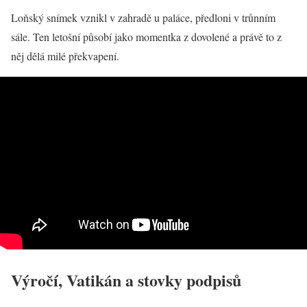
Loňský snímek vznikl v zahradě u paláce, předloni v trůnním
sále. Ten letošní působí jako momentka z dovolené a právě to z
něj dělá milé překvapení.
Výročí, Vatikán a stovky podpisů