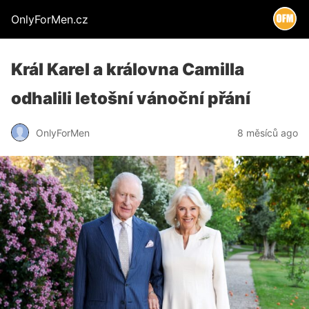
OnlyForMen.cz
Král Karel a královna Camilla
odhalili letošní vánoční přání
OnlyForMen
8 měsíců ago