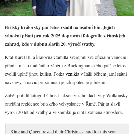
Britský královský pár letos vsadil na osobní tón. Jejich
vánoční přání pro rok 2025 doprovází fotografie z římských
zahrad, kde v dubnu slavili 20. výročí svatby.
Král Karel III. a královna Camilla zveřejnili své oficiální vánoční
přání a místo tradičního záběru z Buckinghamského paláce letos
zvolili úplně jinou kulisu. Fotka
vznikla
v Itálii během jarní státní
návštěvy, a navíc připomíná i jejich společné jubileum.
Záběr pořídil fotograf Chris Jackson v zahradách vily Wolkonsky,
oficiální rezidence britského velvyslance v Římě. Pár tu slavil
výročí 20 let od svatby a ze snímku je cítit uvolněná atmosféra.
King and Queen reveal their Christmas card for this year