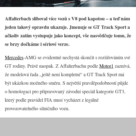
Affalterbach sliboval více vozů s V8 pod kapotou – a teď nám
jeden takový opravdu ukazuje. Jmenuje se GT Track Sport a
ačkoliv zatím vystupuje jako koncept, vše nasvědčuje tomu, že
se brzy dočkáme i sériové verze.
Mercedes
-AMG se evidentně nechystá skončit s rozšiřováním své
GT rodiny. Právě naopak. Z Affalterbachu podle
Motor1
zaznívá,
že modelová řada „ještě není kompletní“ a GT Track Sport má
být ukázkou možného směru. S největší pravděpodobností půjde
o homologaci pro připravovaný závodní speciál kategorie GT3,
který podle pravidel FIA musí vycházet z legálně
provozovatelného silničního vozu.