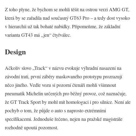
Z toho plyne, že bychom se mohli těšit na ostrou verzi AMG GT,
která by se zařadila nad současný GT63 Pro – a tedy dost vysoko
v hierarchii už tak bohaté nabídky. Připomeňme, že základní
varianta GT43 má „jen“ čtyřválec.
Design
Ačkoliv slovo „Track“ v názvu evokuje výhradní nasazení na
závodní trati, první záběry maskovaného prototypu prozrazují
něco jiného. Vedle vozu si pozorní čtenáři mohli všimnout
pneumatik Michelin určených pro běžný provoz, což naznačuje,
že GT Track Sport by mohl mít homologaci i pro silnice. Není ale
pochyb o tom, že půjde o auto s naprosto extrémními
specifikacemi. Jednoduše řečeno, nejen na pražské magistrále
rozhodně upoutá pozornost.