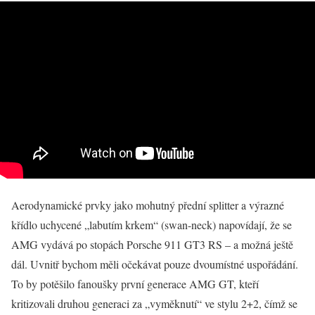
Aerodynamické prvky jako mohutný přední splitter a výrazné
křídlo uchycené „labutím krkem“ (swan-neck) napovídají, že se
AMG vydává po stopách Porsche 911 GT3 RS – a možná ještě
dál. Uvnitř bychom měli očekávat pouze dvoumístné uspořádání.
To by potěšilo fanoušky první generace AMG GT, kteří
kritizovali druhou generaci za „vyměknutí“ ve stylu 2+2, čímž se