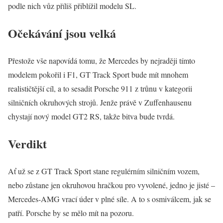
podle nich vůz příliš přiblížil modelu SL.
Očekávání jsou velká
Přestože vše napovídá tomu, že Mercedes by nejraději tímto
modelem pokořil i F1, GT Track Sport bude mít mnohem
realističtější cíl, a to sesadit Porsche 911 z trůnu v kategorii
silničních okruhových strojů. Jenže právě v Zuffenhausenu
chystají nový model GT2 RS, takže bitva bude tvrdá.
Verdikt
Ať už se z GT Track Sport stane regulérním silničním vozem,
nebo zůstane jen okruhovou hračkou pro vyvolené, jedno je jisté –
Mercedes-AMG vrací úder v plné síle. A to s osmiválcem, jak se
patří. Porsche by se mělo mít na pozoru.