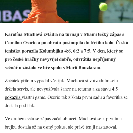
Karolína Muchová zvládla na turnaji v Miami těžký zápas s
Camilou Osorio a po obratu postoupila do třetího kola. Česká
tenistka porazila Kolumbijku 4:6, 6:2 a 7:5. V den, který se
pro české hráčky nevyvíjel dobře, odvrátila nepříjemný
scénář a zůstala ve hře spolu s Marií Bouzkovou.
Začátek přitom vypadal všelijak. Muchová si v úvodním setu
držela servis, ale nevyužívala šance na returnu a za stavu 4:5
pokazila
vlastní game. Osorio tak získala první sadu a favoritka se
dostala pod tlak.
Ve druhém setu se zápas začal obracet. Muchová se k prvnímu
brejku dostala až na osmý pokus, ale právě ten ji nastartoval.