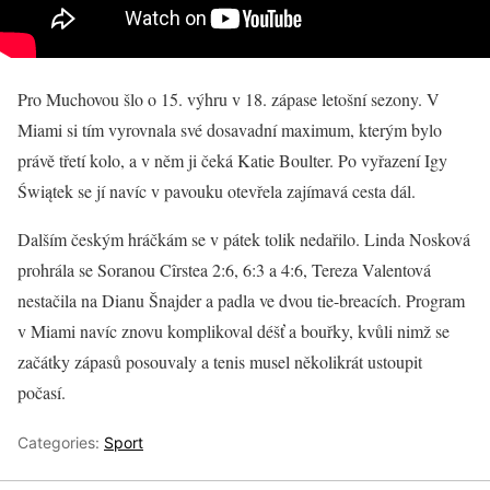
Pro Muchovou šlo o 15. výhru v 18. zápase letošní sezony. V
Miami si tím vyrovnala své dosavadní maximum, kterým bylo
právě třetí kolo, a v něm ji čeká Katie Boulter. Po vyřazení Igy
Świątek se jí navíc v pavouku otevřela zajímavá cesta dál.
Dalším českým hráčkám se v pátek tolik nedařilo. Linda Nosková
prohrála se Soranou Cîrstea 2:6, 6:3 a 4:6, Tereza Valentová
nestačila na Dianu Šnajder a padla ve dvou tie-breacích. Program
v Miami navíc znovu komplikoval déšť a bouřky, kvůli nimž se
začátky zápasů posouvaly a tenis musel několikrát ustoupit
počasí.
Categories:
Sport