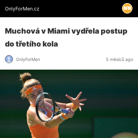
OnlyForMen.cz
Muchová v Miami vydřela postup
do třetího kola
OnlyForMen
5 měsíců ago