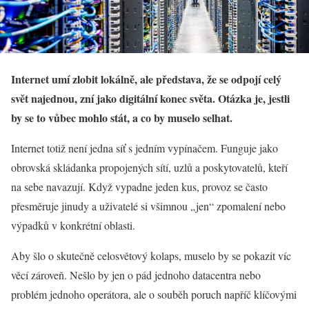
Internet umí zlobit lokálně, ale představa, že se odpojí celý
svět najednou, zní jako digitální konec světa. Otázka je, jestli
by se to vůbec mohlo stát, a co by muselo selhat.
Internet totiž není jedna síť s jedním vypínačem. Funguje jako
obrovská skládanka propojených sítí, uzlů a poskytovatelů, kteří
na sebe navazují. Když vypadne jeden kus, provoz se často
přesměruje jinudy a uživatelé si všimnou „jen“ zpomalení nebo
výpadků v konkrétní oblasti.
Aby šlo o skutečně celosvětový kolaps, muselo by se pokazit víc
věcí zároveň. Nešlo by jen o pád jednoho datacentra nebo
problém jednoho operátora, ale o souběh poruch napříč klíčovými