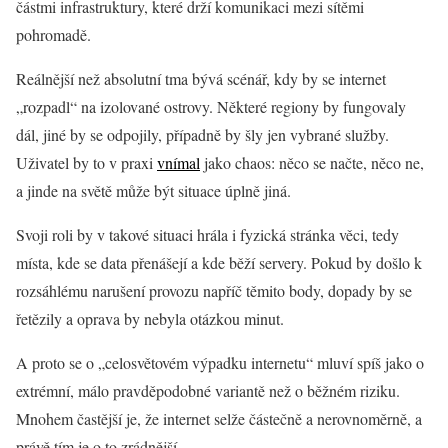
částmi infrastruktury, které drží komunikaci mezi sítěmi
pohromadě.
Reálnější než absolutní tma bývá scénář, kdy by se internet
„rozpadl“ na izolované ostrovy. Některé regiony by fungovaly
dál, jiné by se odpojily, případně by šly jen vybrané služby.
Uživatel by to v praxi
vnímal
jako chaos: něco se načte, něco ne,
a jinde na světě může být situace úplně jiná.
Svoji roli by v takové situaci hrála i fyzická stránka věci, tedy
místa, kde se data přenášejí a kde běží servery. Pokud by došlo k
rozsáhlému narušení provozu napříč těmito body, dopady by se
řetězily a oprava by nebyla otázkou minut.
A proto se o „celosvětovém výpadku internetu“ mluví spíš jako o
extrémní, málo pravděpodobné variantě než o běžném riziku.
Mnohem častější je, že internet selže částečně a nerovnoměrně, a
právě tím je o to zrádnější.