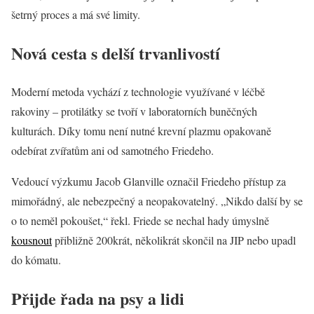
šetrný proces a má své limity.
Nová cesta s delší trvanlivostí
Moderní metoda vychází z technologie využívané v léčbě
rakoviny – protilátky se tvoří v laboratorních buněčných
kulturách. Díky tomu není nutné krevní plazmu opakovaně
odebírat zvířatům ani od samotného Friedeho.
Vedoucí výzkumu Jacob Glanville označil Friedeho přístup za
mimořádný, ale nebezpečný a neopakovatelný. „Nikdo další by se
o to neměl pokoušet,“ řekl. Friede se nechal hady úmyslně
kousnout
přibližně 200krát, několikrát skončil na JIP nebo upadl
do kómatu.
Přijde řada na psy a lidi