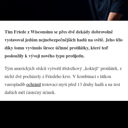
Tim Friede z Wisconsinu se přes dvě dekády dobrovolně
vystavoval jedům nejnebezpečnějších hadů na světě. Jeho tělo
díky tomu vyvinulo široce účinné protilátky, které teď
posloužily k vývoji nového typu protijedu.
Tým amerických vědců vytvořil třísložkový „koktejl“ protilátek, z
nichž dvě pocházely z Friedeho krve. V kombinaci s látkou
varespladib
ochránil
testovací myši před 13 druhy hadů a na šest
dalších měl částečný účinek.