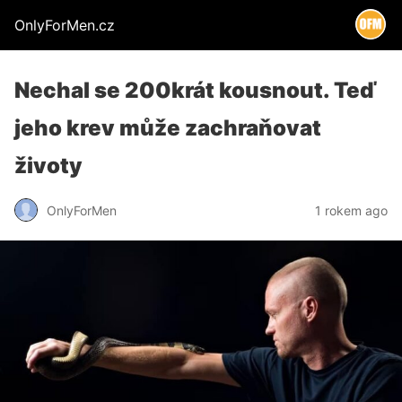
OnlyForMen.cz
Nechal se 200krát kousnout. Teď
jeho krev může zachraňovat
životy
OnlyForMen
1 rokem ago