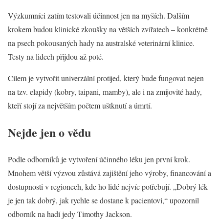
Výzkumníci zatím testovali účinnost jen na myších. Dalším
krokem budou klinické zkoušky na větších zvířatech – konkrétně
na psech pokousaných hady na australské veterinární klinice.
Testy na lidech přijdou až poté.
Cílem je vytvořit univerzální protijed, který bude fungovat nejen
na tzv. elapidy (kobry, taipani, mamby), ale i na zmijovité hady,
kteří stojí za největším počtem uštknutí a úmrtí.
Nejde jen o vědu
Podle odborníků je vytvoření účinného léku jen první krok.
Mnohem větší výzvou zůstává zajištění jeho výroby, financování a
dostupnosti v regionech, kde ho lidé nejvíc potřebují. „Dobrý lék
je jen tak dobrý, jak rychle se dostane k pacientovi,“ upozornil
odborník na hadí jedy Timothy Jackson.