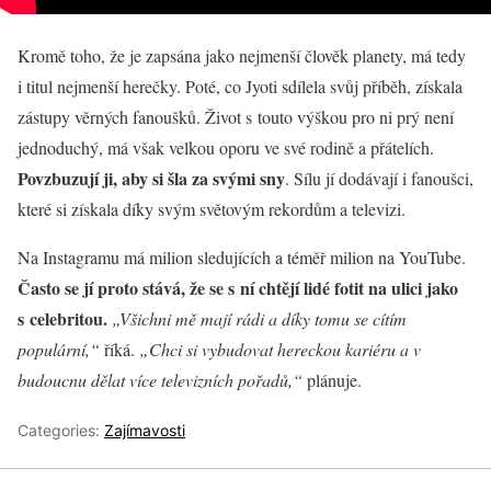
Kromě toho, že je zapsána jako nejmenší člověk planety, má tedy
i titul nejmenší herečky. Poté, co Jyoti sdílela svůj příběh, získala
zástupy věrných fanoušků. Život s touto výškou pro ni prý není
jednoduchý, má však velkou oporu ve své rodině a přátelích.
Povzbuzují ji, aby si šla za svými sny
. Sílu jí dodávají i fanoušci,
které si získala díky svým světovým rekordům a televizi.
Na Instagramu má milion sledujících a téměř milion na YouTube.
Často se jí proto stává, že se s ní chtějí lidé fotit na ulici jako
s celebritou.
„Všichni mě mají rádi a díky tomu se cítím
populární,“
říká.
„Chci si vybudovat hereckou kariéru a v
budoucnu dělat více televizních pořadů,“
plánuje.
Categories:
Zajímavosti