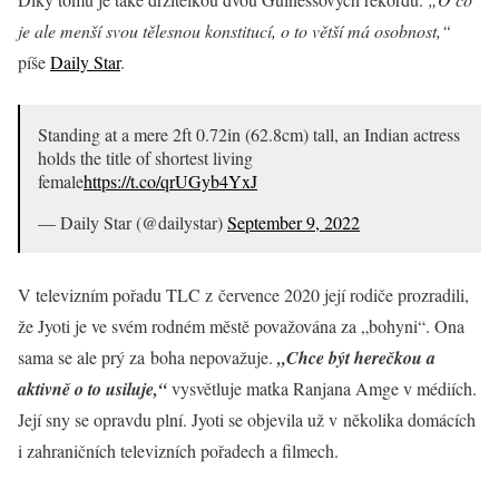
je ale menší svou tělesnou konstitucí, o to větší má osobnost,“
píše
Daily Star
.
Standing at a mere 2ft 0.72in (62.8cm) tall, an Indian actress
holds the title of shortest living
female
https://t.co/qrUGyb4YxJ
— Daily Star (@dailystar)
September 9, 2022
V televizním pořadu TLC z července 2020 její rodiče prozradili,
že Jyoti je ve svém rodném městě považována za „bohyni“. Ona
sama se ale prý za boha nepovažuje.
„Chce být herečkou a
aktivně o to usiluje,“
vysvětluje matka Ranjana Amge v médiích.
Její sny se opravdu plní. Jyoti se objevila už v několika domácích
i zahraničních televizních pořadech a filmech.