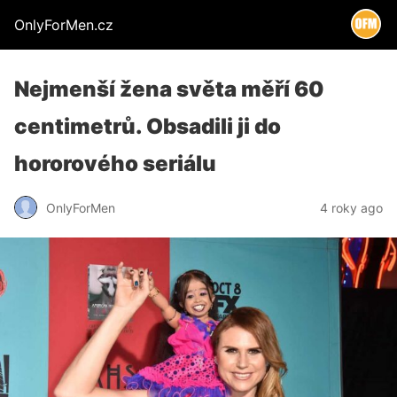
OnlyForMen.cz
Nejmenší žena světa měří 60
centimetrů. Obsadili ji do
hororového seriálu
OnlyForMen
4 roky ago