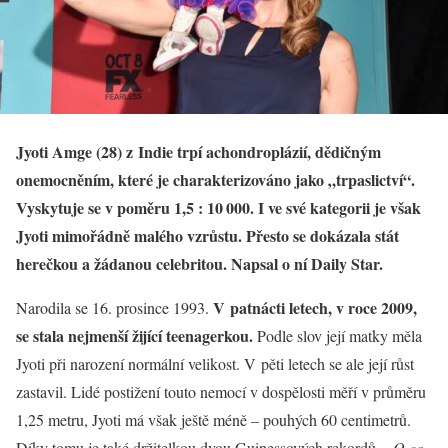
Jyoti Amge (28) z Indie trpí achondroplázií, dědičným
onemocněním, které je charakterizováno jako „trpaslictví“.
Vyskytuje se v poměru 1,5 : 10 000. I ve své kategorii je však
Jyoti mimořádně malého vzrůstu. Přesto se dokázala stát
herečkou a žádanou celebritou. Napsal o ní Daily Star.
V patnácti letech, v roce 2009,
Narodila se 16. prosince 1993.
se stala nejmenší žijící teenagerkou.
Podle slov její matky měla
Jyoti při narození normální velikost. V pěti letech se ale její růst
zastavil. Lidé postižení touto nemocí v dospělosti měří v průměru
1,25 metru, Jyoti má však ještě méně – pouhých 60 centimetrů.
Díky tomu je také držitelkou dvou Guinessových rekordů.
„O co