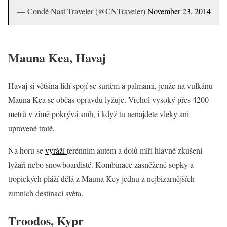
— Condé Nast Traveler (@CNTraveler)
November 23, 2014
Mauna Kea, Havaj
Havaj si většina lidí spojí se surfem a palmami, jenže na vulkánu
Mauna Kea se občas opravdu lyžuje. Vrchol vysoký přes 4200
metrů v zimě pokrývá sníh, i když tu nenajdete vleky ani
upravené tratě.
Na horu se
vyráží
terénním autem a dolů míří hlavně zkušení
lyžaři nebo snowboardisté. Kombinace zasněžené sopky a
tropických pláží dělá z Mauna Key jednu z nejbizarnějších
zimních destinací světa.
Troodos, Kypr