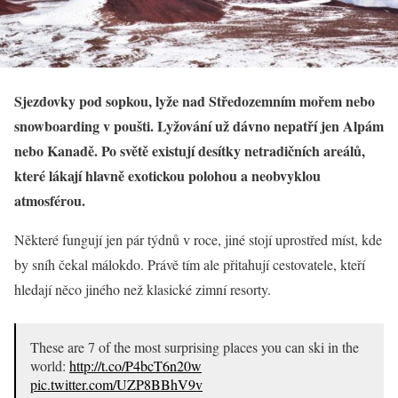
Sjezdovky pod sopkou, lyže nad Středozemním mořem nebo
snowboarding v poušti. Lyžování už dávno nepatří jen Alpám
nebo Kanadě. Po světě existují desítky netradičních areálů,
které lákají hlavně exotickou polohou a neobvyklou
atmosférou.
Některé fungují jen pár týdnů v roce, jiné stojí uprostřed míst, kde
by sníh čekal málokdo. Právě tím ale přitahují cestovatele, kteří
hledají něco jiného než klasické zimní resorty.
These are 7 of the most surprising places you can ski in the
world:
http://t.co/P4bcT6n20w
pic.twitter.com/UZP8BBhV9v