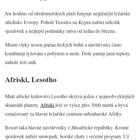
Jen hodinu od středomořských pláží funguje nejjižnější lyžařské
středisko Evropy. Pohoří Troodos na Kypru nabízí několik
sjezdovek a nejlepší podmínky mívá od ledna do března.
Místní vleky nesou jména řeckých bohů a návštěvníci často
kombinují lyžování s pobytem u moře. Dole panují jarní teploty,
nahoře leží sníh.
Afriski, Lesotho
Malé africké království Lesotho ukrývá jeden z nejneobvyklejších
skiareálů planety.
Afriski
leží ve výšce přes 3000 metrů a bývá
označovaný za hlavní lyžařské centrum subsaharské Afriky.
Resort láká hlavně návštěvníky z Jihoafrické republiky. Kromě
sjezdovek nabízí snowpark, horské chaty i večerní program. Už