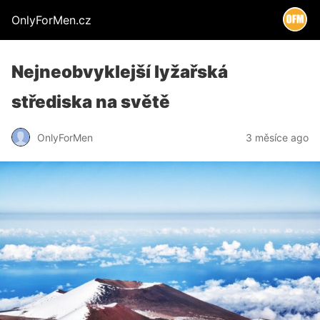
OnlyForMen.cz
Nejneobvyklejší lyžařská
střediska na světě
OnlyForMen
3 měsíce ago