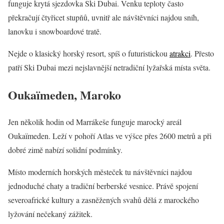
funguje krytá sjezdovka Ski Dubai. Venku teploty často
překračují čtyřicet stupňů, uvnitř ale návštěvníci najdou sníh,
lanovku i snowboardové tratě.
Nejde o klasický horský resort, spíš o futuristickou
atrakci
. Přesto
patří Ski Dubai mezi nejslavnější netradiční lyžařská místa světa.
Oukaïmeden, Maroko
Jen několik hodin od Marrákeše funguje marocký areál
Oukaïmeden. Leží v pohoří Atlas ve výšce přes 2600 metrů a při
dobré zimě nabízí solidní podmínky.
Místo moderních horských městeček tu návštěvníci najdou
jednoduché chaty a tradiční berberské vesnice. Právě spojení
severoafrické kultury a zasněžených svahů dělá z marockého
lyžování nečekaný zážitek.