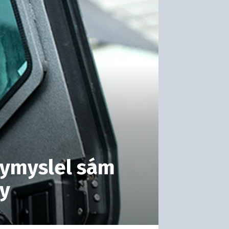
 vymyslel sám
gy