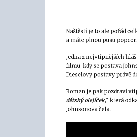
Naštěstí je to ale pořád ce
a máte plnou pusu popcor
Jedna z nejvtipnějších hláš
filmu, kdy se postava John
Dieselovy postavy právě d
Roman je pak pozdraví vtip
dětský olejíček,
“ která odk
Johnsonova čela.