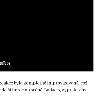
o reakce byla kompletně improvizovaná, což
další herec na scéně, Ludacis, vyprskl z úst