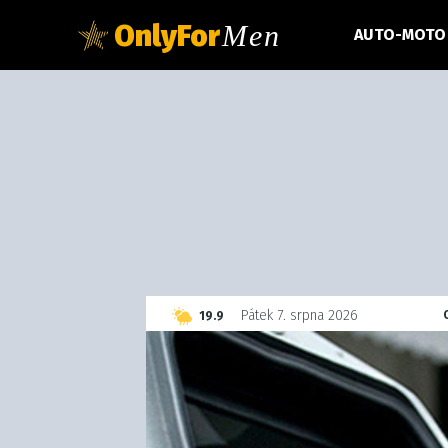
OnlyFor
Men
AUTO-MOTO
C
Pátek 7. srpna 2026
19.9
Czech