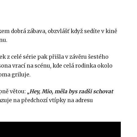
lkem dobrá zábava, obzvlášť když sedíte v kině
nu.
ek z celé série pak přišla v závěru šestého
sona vrací na scénu, kde celá rodinka okolo
oma griluje.
ně větou: „
Hey, Mio, měla bys radši schovat
azuje na předchozí vtípky na adresu