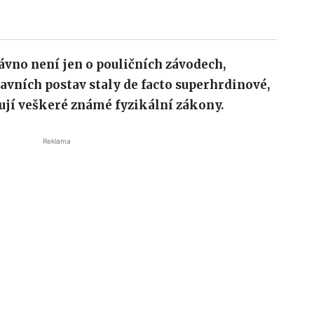
dávno není jen o pouličních závodech,
lavních postav staly de facto superhrdinové,
šují veškeré známé fyzikální zákony.
Reklama