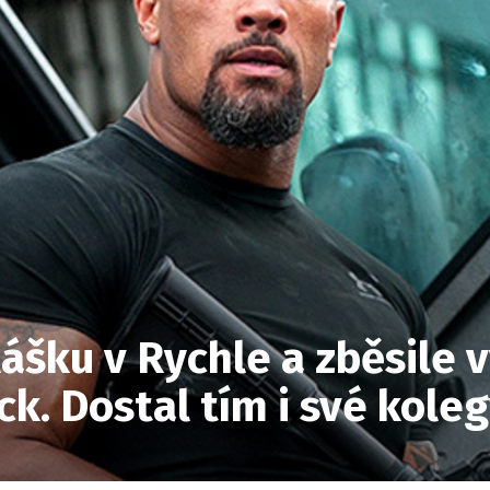
lášku v Rychle a zběsile
k. Dostal tím i své kole