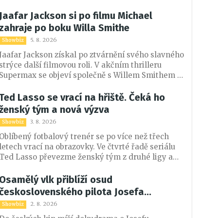
Aňou skládá portrét talentovaného muže, který
měl v sobě vřelost i temnější stránku.
Jaafar Jackson si po filmu Michael
zahraje po boku Willa Smithe
5. 8. 2026
Showbiz
Jaafar Jackson získal po ztvárnění svého slavného
strýce další filmovou roli. V akčním thrilleru
Supermax se objeví společně s Willem Smithem a
AnnaSophií Robb. Podrobnosti o jeho postavě
zatím tvůrci tají.
Ted Lasso se vrací na hřiště. Čeká ho
ženský tým a nová výzva
3. 8. 2026
Showbiz
Oblíbený fotbalový trenér se po více než třech
letech vrací na obrazovky. Ve čtvrté řadě seriálu
Ted Lasso převezme ženský tým z druhé ligy a
znovu se setká s řadou známých postav.
Osamělý vlk přiblíží osud
československého pilota Josefa
Františka
2. 8. 2026
Showbiz