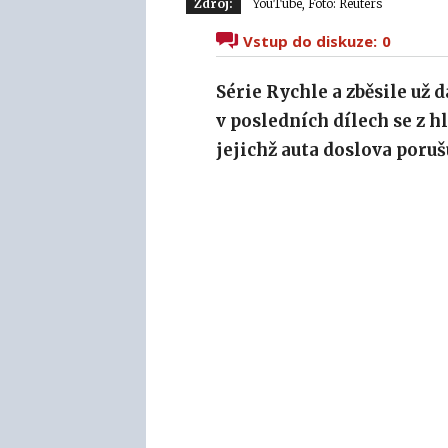
Zdroj:
YouTube, Foto: Reuters
Vstup do diskuze:
0
The Rock
Série Rychle a zběsile už 
v posledních dílech se z h
jejichž auta doslova poru