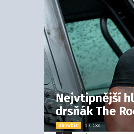
Nejvtipnější h
drsňák The Roc
Showbiz
3. 8. 2021