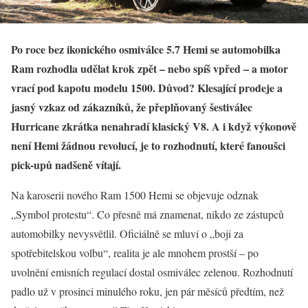
Po roce bez ikonického osmiválce 5.7 Hemi se automobilka
Ram rozhodla udělat krok zpět – nebo spíš vpřed – a motor
vrací pod kapotu modelu 1500. Důvod? Klesající prodeje a
jasný vzkaz od zákazníků, že přeplňovaný šestiválec
Hurricane zkrátka nenahradí klasický V8. A i když výkonově
není Hemi žádnou revolucí, je to rozhodnutí, které fanoušci
pick-upů nadšeně vítají.
Na karoserii nového Ram 1500 Hemi se objevuje odznak
„Symbol protestu“. Co přesně má znamenat, nikdo ze zástupců
automobilky nevysvětlil. Oficiálně se mluví o „boji za
spotřebitelskou volbu“, realita je ale mnohem prostší – po
uvolnění emisních regulací dostal osmiválec zelenou. Rozhodnutí
padlo už v prosinci minulého roku, jen pár měsíců předtím, než