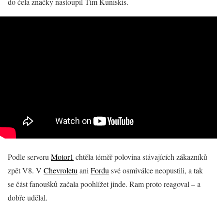
do čela značky nastoupil Tim Kuniskis.
Podle serveru
Motor1
chtěla téměř polovina stávajících zákazníků
zpět V8. V
Chevroletu
ani
Fordu
své osmiválce neopustili, a tak
se část fanoušků začala poohlížet jinde. Ram proto reagoval – a
dobře udělal.