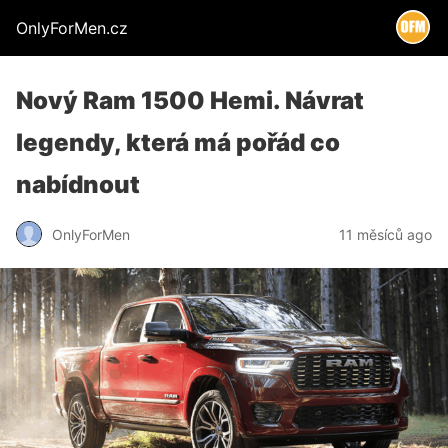
OnlyForMen.cz
Nový Ram 1500 Hemi. Návrat
legendy, která má pořád co
nabídnout
OnlyForMen
11 měsíců ago