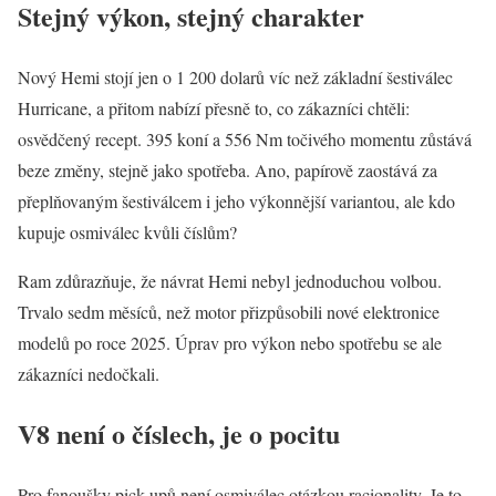
Stejný výkon, stejný charakter
Nový Hemi stojí jen o 1 200 dolarů víc než základní šestiválec
Hurricane, a přitom nabízí přesně to, co zákazníci chtěli:
osvědčený recept. 395 koní a 556 Nm točivého momentu zůstává
beze změny, stejně jako spotřeba. Ano, papírově zaostává za
přeplňovaným šestiválcem i jeho výkonnější variantou, ale kdo
kupuje osmiválec kvůli číslům?
Ram zdůrazňuje, že návrat Hemi nebyl jednoduchou volbou.
Trvalo sedm měsíců, než motor přizpůsobili nové elektronice
modelů po roce 2025. Úprav pro výkon nebo spotřebu se ale
zákazníci nedočkali.
V8 není o číslech, je o pocitu
Pro fanoušky pick-upů není osmiválec otázkou racionality. Je to