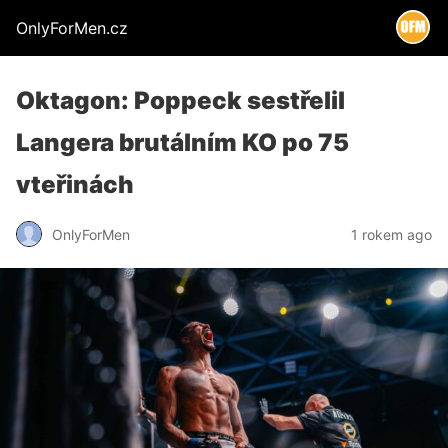
OnlyForMen.cz
Oktagon: Poppeck sestřelil
Langera brutálním KO po 75
vteřinách
OnlyForMen
1 rokem ago