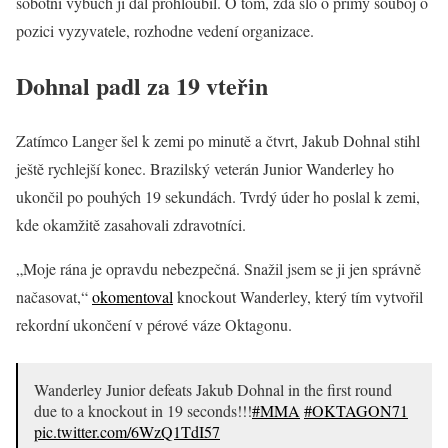
sobotní výbuch ji dál prohloubil. O tom, zda šlo o přímý souboj o
pozici vyzyvatele, rozhodne vedení organizace.
Dohnal padl za 19 vteřin
Zatímco Langer šel k zemi po minutě a čtvrt, Jakub Dohnal stihl
ještě rychlejší konec. Brazilský veterán Junior Wanderley ho
ukončil po pouhých 19 sekundách. Tvrdý úder ho poslal k zemi,
kde okamžitě zasahovali zdravotníci.
„Moje rána je opravdu nebezpečná. Snažil jsem se ji jen správně
načasovat,“
okomentoval
knockout Wanderley, který tím vytvořil
rekordní ukončení v pérové váze Oktagonu.
Wanderley Junior defeats Jakub Dohnal in the first round
due to a knockout in 19 seconds!!!
#MMA
#OKTAGON71
pic.twitter.com/6WzQ1TdI57