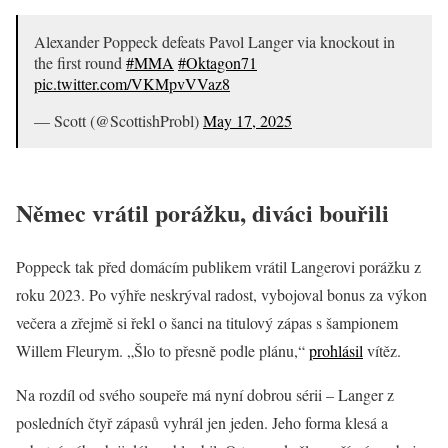
Alexander Poppeck defeats Pavol Langer via knockout in
the first round
#MMA
#Oktagon71
pic.twitter.com/VKMpvVVaz8
— Scott (@ScottishProbl)
May 17, 2025
Němec vrátil porážku, diváci bouřili
Poppeck tak před domácím publikem vrátil Langerovi porážku z
roku 2023. Po výhře neskrýval radost, vybojoval bonus za výkon
večera a zřejmě si řekl o šanci na titulový zápas s šampionem
Willem Fleurym. „Šlo to přesně podle plánu,“
prohlásil
vítěz.
Na rozdíl od svého soupeře má nyní dobrou sérii – Langer z
posledních čtyř zápasů vyhrál jen jeden. Jeho forma klesá a