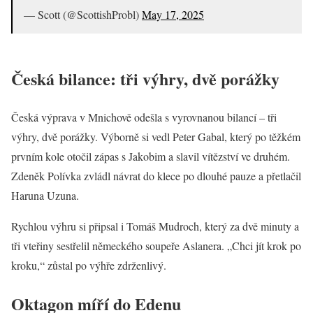
— Scott (@ScottishProbl)
May 17, 2025
Česká bilance: tři výhry, dvě porážky
Česká výprava v Mnichově odešla s vyrovnanou bilancí – tři
výhry, dvě porážky. Výborně si vedl Peter Gabal, který po těžkém
prvním kole otočil zápas s Jakobim a slavil vítězství ve druhém.
Zdeněk Polívka zvládl návrat do klece po dlouhé pauze a přetlačil
Haruna Uzuna.
Rychlou výhru si připsal i Tomáš Mudroch, který za dvě minuty a
tři vteřiny sestřelil německého soupeře Aslanera. „Chci jít krok po
kroku,“ zůstal po výhře zdrženlivý.
Oktagon míří do Edenu