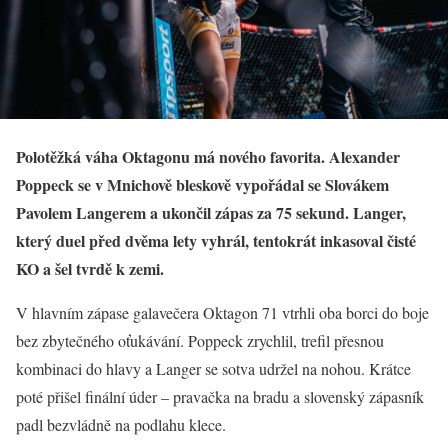
Polotěžká váha Oktagonu má nového favorita. Alexander
Poppeck se v Mnichově bleskově vypořádal se Slovákem
Pavolem Langerem a ukončil zápas za 75 sekund. Langer,
který duel před dvěma lety vyhrál, tentokrát inkasoval čisté
KO a šel tvrdě k zemi.
V hlavním zápase galavečera Oktagon 71 vtrhli oba borci do boje
bez zbytečného oťukávání. Poppeck zrychlil, trefil přesnou
kombinaci do hlavy a Langer se sotva udržel na nohou. Krátce
poté přišel finální úder – pravačka na bradu a slovenský zápasník
padl bezvládně na podlahu klece.