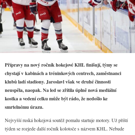
Přípravy na nový ročník hokejové KHL finišují, týmy se
chystají v kabinách a tréninkových centrech, zaměstnanci
klubů ladí stadiony. Jaroslavl však ve druhé činnosti
neuspěla, naopak. Na led se zřítila úplně nová mediální
kostka a vedení celku může být rádo, že nedošlo ke
smrtelnému úrazu.
Nejvyšší ruská hokejová soutěž pomalu startuje motory. Už příští
týden se rozjede další ročník kolotoče s názvem KHL. Nebude