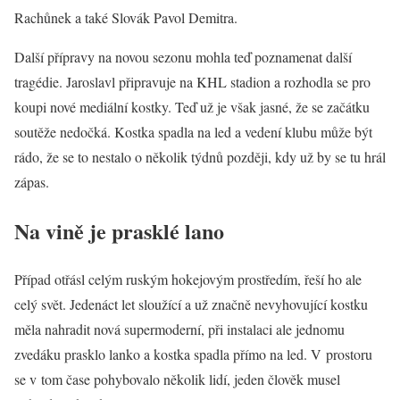
Rachůnek a také Slovák Pavol Demitra.
Další přípravy na novou sezonu mohla teď poznamenat další
tragédie. Jaroslavl připravuje na KHL stadion a rozhodla se pro
koupi nové mediální kostky. Teď už je však jasné, že se začátku
soutěže nedočká. Kostka spadla na led a vedení klubu může být
rádo, že se to nestalo o několik týdnů později, kdy už by se tu hrál
zápas.
Na vině je prasklé lano
Případ otřásl celým ruským hokejovým prostředím, řeší ho ale
celý svět. Jedenáct let sloužící a už značně nevyhovující kostku
měla nahradit nová supermoderní, při instalaci ale jednomu
zvedáku prasklo lanko a kostka spadla přímo na led. V prostoru
se v tom čase pohybovalo několik lidí, jeden člověk musel