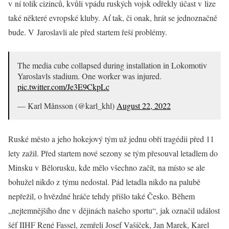
v ní tolik cizinců, kvůli vpádu ruských vojsk odřekly účast v lize
také některé evropské kluby. Ať tak, či onak, hrát se jednoznačně
bude. V Jaroslavli ale před startem řeší problémy.
The media cube collapsed during installation in Lokomotiv
Yaroslavls stadium. One worker was injured.
pic.twitter.com/Je3E9CkpLc
— Karl Månsson (@karl_khl)
August 22, 2022
Ruské město a jeho hokejový tým už jednu obří tragédii před 11
lety zažil. Před startem nové sezony se tým přesouval letadlem do
Minsku v Bělorusku, kde mělo všechno začít, na místo se ale
bohužel nikdo z týmu nedostal. Pád letadla nikdo na palubě
nepřežil, o hvězdné hráče tehdy přišlo také Česko. Během
„nejtemnějšího dne v dějinách našeho sportu“, jak označil událost
šéf IIHF René Fassel, zemřeli Josef Vašíček, Jan Marek, Karel