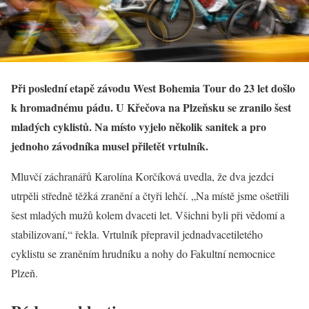
Při poslední etapě závodu West Bohemia Tour do 23 let došlo
k hromadnému pádu. U Křečova na Plzeňsku se zranilo šest
mladých cyklistů. Na místo vyjelo několik sanitek a pro
jednoho závodníka musel přiletět vrtulník.
Mluvčí záchranářů Karolína Korčíková uvedla, že dva jezdci
utrpěli středně těžká zranění a čtyři lehčí. „Na místě jsme ošetřili
šest mladých mužů kolem dvaceti let. Všichni byli při vědomí a
stabilizovaní,“ řekla. Vrtulník přepravil jednadvacetiletého
cyklistu se zraněním hrudníku a nohy do Fakultní nemocnice
Plzeň.