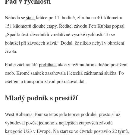
Pád v rychlosti
Nehoda se
stala
krátce po 11. hodině, zhruba na 40. kilometru
151 kilometrů dlouhé etapy. Ředitel závodu Petr Kubias popsal:
„Spadlo šest závodníků v relativně vysoké rychlosti. To se
bohužel při závodech stává.“ Dodal, že nikdo nebyl v ohrožení
života.
Podle záchranářů
probíhala
akce v režimu hromadného postižení
osob. Kromě sanitek zasahovala i letecká záchranná služba. Po
ošetření a transportu závod pokračoval dál.
Mladý podnik s prestiží
West Bohemia Tour se letos jede teprve podruhé, přesto si už
vybudoval pověst jednoho z nejlepších etapových závodů
kategorie U23 v Evropě. Na start se ve čtvrtek postavilo 22 týmů,