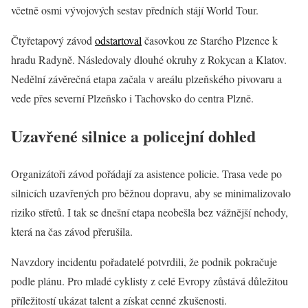
včetně osmi vývojových sestav předních stájí World Tour.
Čtyřetapový závod
odstartoval
časovkou ze Starého Plzence k
hradu Radyně. Následovaly dlouhé okruhy z Rokycan a Klatov.
Nedělní závěrečná etapa začala v areálu plzeňského pivovaru a
vede přes severní Plzeňsko i Tachovsko do centra Plzně.
Uzavřené silnice a policejní dohled
Organizátoři závod pořádají za asistence policie. Trasa vede po
silnicích uzavřených pro běžnou dopravu, aby se minimalizovalo
riziko střetů. I tak se dnešní etapa neobešla bez vážnější nehody,
která na čas závod přerušila.
Navzdory incidentu pořadatelé potvrdili, že podnik pokračuje
podle plánu. Pro mladé cyklisty z celé Evropy zůstává důležitou
příležitostí ukázat talent a získat cenné zkušenosti.