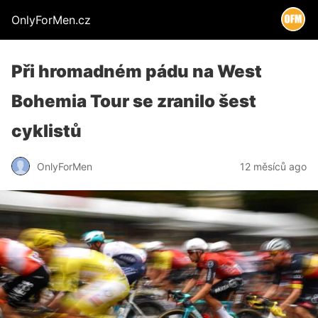
OnlyForMen.cz
Při hromadném pádu na West
Bohemia Tour se zranilo šest
cyklistů
OnlyForMen
12 měsíců ago