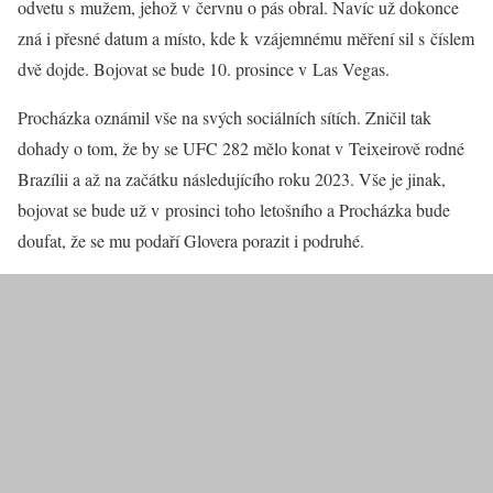
odvetu s mužem, jehož v červnu o pás obral. Navíc už dokonce
zná i přesné datum a místo, kde k vzájemnému měření sil s číslem
dvě dojde. Bojovat se bude 10. prosince v Las Vegas.
Procházka oznámil vše na svých sociálních sítích. Zničil tak
dohady o tom, že by se UFC 282 mělo konat v Teixeirově rodné
Brazílii a až na začátku následujícího roku 2023. Vše je jinak,
bojovat se bude už v prosinci toho letošního a Procházka bude
doufat, že se mu podaří Glovera porazit i podruhé.