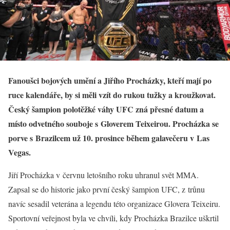
Fanoušci bojových umění a Jiřího Procházky, kteří mají po
ruce kalendáře, by si měli vzít do rukou tužky a kroužkovat.
Český šampion polotěžké váhy UFC zná přesné datum a
místo odvetného souboje s Gloverem Teixeirou. Procházka se
porve s Brazilcem už 10. prosince během galavečeru v Las
Vegas.
Jiří Procházka v červnu letošního roku uhranul svět MMA.
Zapsal se do historie jako první český šampion UFC, z trůnu
navíc sesadil veterána a legendu této organizace Glovera Teixeiru.
Sportovní veřejnost byla ve chvíli, kdy Procházka Brazilce uškrtil