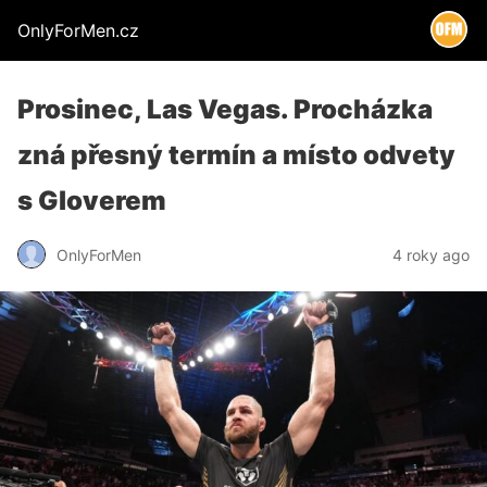
OnlyForMen.cz
Prosinec, Las Vegas. Procházka
zná přesný termín a místo odvety
s Gloverem
OnlyForMen
4 roky ago