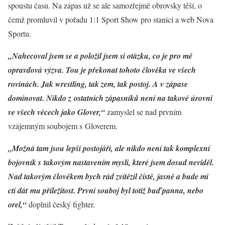
spoustu času. Na zápas už se ale samozřejmě obrovsky těší, o
čemž promluvil v pořadu 1:1 Sport Show pro stanici a web Nova
Sportu.
„Nahecoval jsem se a položil jsem si otázku, co je pro mě
opravdová výzva. Tou je překonat tohoto člověka ve všech
rovinách. Jak wrestling, tak zem, tak postoj. A v zápase
dominovat. Nikdo z ostatních zápasníků není na takové úrovni
ve všech věcech jako Glover,“
zamyslel se nad prvním
vzájemným soubojem s Gloverem.
„Možná tam jsou lepší postojáři, ale nikdo není tak komplexní
bojovník s takovým nastavením mysli, které jsem dosud neviděl.
Nad takovým člověkem bych rád zvítězil čistě, jasně a bude mi
ctí dát mu příležitost. První souboj byl totiž buď panna, nebo
orel,“
doplnil český fighter.