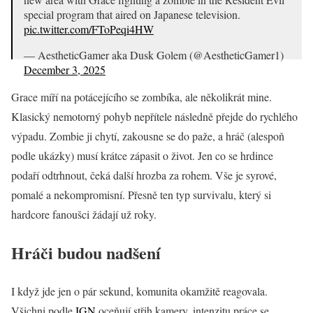
special program that aired on Japanese television.
pic.twitter.com/FToPeqi4HW
— AestheticGamer aka Dusk Golem (@AestheticGamer1)
December 3, 2025
Grace míří na potácejícího se zombíka, ale několikrát mine.
Klasický nemotorný pohyb nepřítele následně přejde do rychlého
výpadu. Zombie ji chytí, zakousne se do paže, a hráč (alespoň
podle ukázky) musí krátce zápasit o život. Jen co se hrdince
podaří odtrhnout, čeká další hrozba za rohem. Vše je syrové,
pomalé a nekompromisní. Přesně ten typ survivalu, který si
hardcore fanoušci žádají už roky.
Hráči budou nadšení
I když jde jen o pár sekund, komunita okamžitě reagovala.
Všichni podle
IGN
oceňují střih kamery, intenzitu práce se