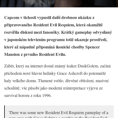
Capcom v tichosti vypustil další drobnou ukázku z
připravovaného Resident Evil Requiem, která okamžitě
rozvířila diskusi mezi fanoušky. Krátký gameplay odvysílaný
v japonském televizním programu totiž ukazuje prostředí,
které až nápadně připomíná ikonické chodby Spencer
Mansion z prvního Resident Evilu.
Záběr, který na internet dostal známý leaker DuskGolem, začíná
příchodem nové hlavní hrdinky Grace Ashcroft do potemnělé
haly velkého domu. Tlumené světlo, dřevěné obložení, masivní
schodiště, vše působí jako moderní reinterpretace výjevu ze
survival hororu z roku 1996.
There was some new Resident Evil Requiem gameplay of a
new area with Grace fighting a zombie in the Resident Evil