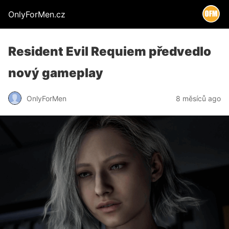
OnlyForMen.cz
Resident Evil Requiem předvedlo
nový gameplay
OnlyForMen
8 měsíců ago