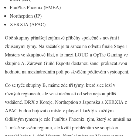
FunPlus Phoenix (EMEA)
Northeption (JP)
XERXIA (APAC)
Obě skupiny přinášejí zajímavé příběhy společně s novými i
zkušenými týmy. Na začátek je tu šance na odvetu finále Stage 1
Masters ve skupinové fázi, a to mezi LOUD a OpTic Gaming ve
skupině A. Zároveň Guild Esports dostanou šanci prokázat svou
hodnotu na mezinárodním poli po skvělém pódiovém vystoupení.
Co se týče skupiny B, máme zde tři týmy, které sice leží v
různých regionech, ale ve skutečnosti od sebe nejsou příliš
vzdálené. DRX z Koreje, Northeption z Japonska a XERXIA z
APAC budou bojovat o místo v play-off každý s každým.
Odlišným týmem je zde FunPlus Phoenix, tým, který se umístil na
1. místě ve svém regionu, ale kvůli problémům se soupiskou
nemohl hrát v 1. fázi Masters. Nyní si místo na Masters v roce