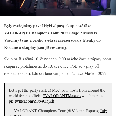
Byly zveřejněny první čtyři zápasy skupinové fáze
VALORANT Champions Tour 2022 Stage 2 Masters.
Všechny týmy z celého světa si zarezervovaly letenky do
Kodaně a skupiny jsou již sestaveny.
Skupina B začíná 10. července v 9:00 našeho času a zápasy obou
skupin se protáhnou až do 13. července. Poté se v play-off
rozhodne o tom, kdo se stane šampionem 2. fáze Masters 2022.
Let’s get the party started! Meet your hosts from around the
world for the official
#VALORANTMasters
watch parties
pic.twitter.com/Z0t4sQ5jZh
— VALORANT Champions Tour (@ValorantEsports)
July
7, 2022