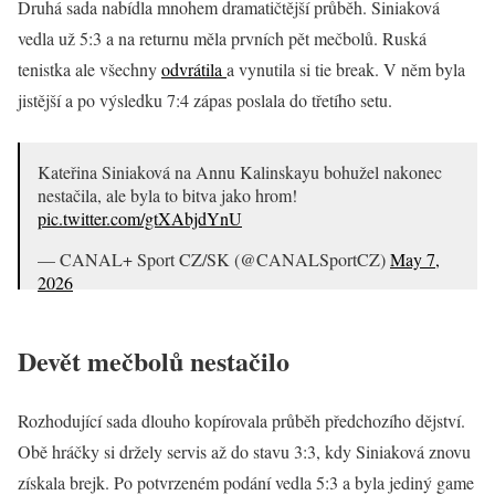
Druhá sada nabídla mnohem dramatičtější průběh. Siniaková
vedla už 5:3 a na returnu měla prvních pět mečbolů. Ruská
tenistka ale všechny
odvrátila
a vynutila si tie break. V něm byla
jistější a po výsledku 7:4 zápas poslala do třetího setu.
Kateřina Siniaková na Annu Kalinskayu bohužel nakonec
nestačila, ale byla to bitva jako hrom!
pic.twitter.com/gtXAbjdYnU
— CANAL+ Sport CZ/SK (@CANALSportCZ)
May 7,
2026
Devět mečbolů nestačilo
Rozhodující sada dlouho kopírovala průběh předchozího dějství.
Obě hráčky si držely servis až do stavu 3:3, kdy Siniaková znovu
získala brejk. Po potvrzeném podání vedla 5:3 a byla jediný game