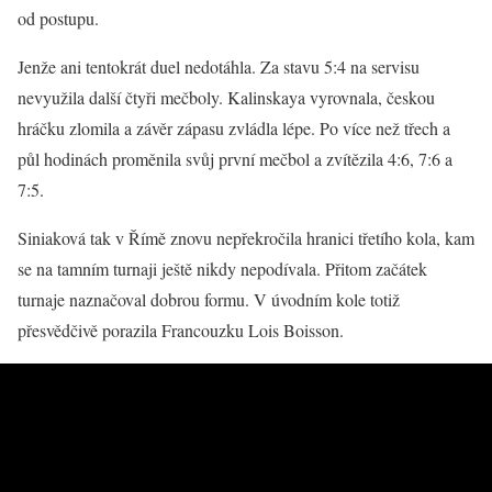
od postupu.
Jenže ani tentokrát duel nedotáhla. Za stavu 5:4 na servisu
nevyužila další čtyři mečboly. Kalinskaya vyrovnala, českou
hráčku zlomila a závěr zápasu zvládla lépe. Po více než třech a
půl hodinách proměnila svůj první mečbol a zvítězila 4:6, 7:6 a
7:5.
Siniaková tak v Římě znovu nepřekročila hranici třetího kola, kam
se na tamním turnaji ještě nikdy nepodívala. Přitom začátek
turnaje naznačoval dobrou formu. V úvodním kole totiž
přesvědčivě porazila Francouzku Lois Boisson.