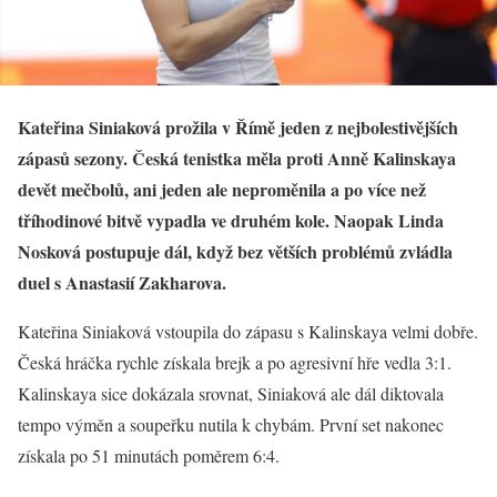
Kateřina Siniaková prožila v Římě jeden z nejbolestivějších
zápasů sezony. Česká tenistka měla proti Anně Kalinskaya
devět mečbolů, ani jeden ale neproměnila a po více než
tříhodinové bitvě vypadla ve druhém kole. Naopak Linda
Nosková postupuje dál, když bez větších problémů zvládla
duel s Anastasií Zakharova.
Kateřina Siniaková vstoupila do zápasu s Kalinskaya velmi dobře.
Česká hráčka rychle získala brejk a po agresivní hře vedla 3:1.
Kalinskaya sice dokázala srovnat, Siniaková ale dál diktovala
tempo výměn a soupeřku nutila k chybám. První set nakonec
získala po 51 minutách poměrem 6:4.