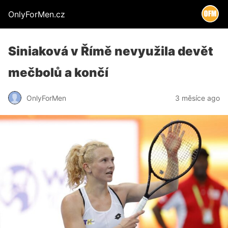
OnlyForMen.cz
Siniaková v Římě nevyužila devět
mečbolů a končí
OnlyForMen
3 měsíce ago