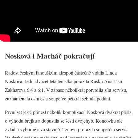
Nosková i Macháč pokračují
Radost českým fanouškům alespoň částečně vrátila Linda
Nosková. Jednadvacetiletá tenistka porazila Rusku Anastasii
Zakharova 6:4 a 6:1. V zápase několikrát potvrdila sílu servisu,
zaznamenala
osm es a soupeřce pětkrát sebrala podání.
První set ještě přinesl několik komplikací. Nosková dvakrát přišla
o výhodu brejku a dopustila se šesti dvojchyb. Koncovku ale
zvládla výborně a za stavu 5:4 znovu prorazila soupeřčin servis.
Ve druhé sadě už měla duel pod kontrolou a postoupila do třetího