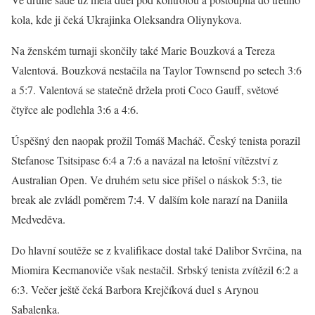
kola, kde ji čeká Ukrajinka Oleksandra Oliynykova.
Na ženském turnaji skončily také Marie Bouzková a Tereza
Valentová. Bouzková nestačila na Taylor Townsend po setech 3:6
a 5:7. Valentová se statečně držela proti Coco Gauff, světové
čtyřce ale podlehla 3:6 a 4:6.
Úspěšný den naopak prožil Tomáš Macháč. Český tenista porazil
Stefanose Tsitsipase 6:4 a 7:6 a navázal na letošní vítězství z
Australian Open. Ve druhém setu sice přišel o náskok 5:3, tie
break ale zvládl poměrem 7:4. V dalším kole narazí na Daniila
Medveděva.
Do hlavní soutěže se z kvalifikace dostal také Dalibor Svrčina, na
Miomira Kecmanoviče však nestačil. Srbský tenista zvítězil 6:2 a
6:3. Večer ještě čeká Barbora Krejčíková duel s Arynou
Sabalenka.