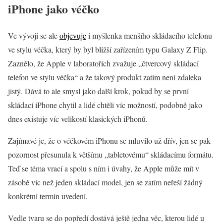
iPhone jako véčko
Ve vývoji se ale
objevuje
i myšlenka menšího skládacího telefonu
ve stylu véčka, který by byl bližší zařízením typu Galaxy Z Flip.
Zaznělo, že Apple v laboratořích zvažuje „čtvercový skládací
telefon ve stylu véčka“ a že takový produkt zatím není zdaleka
jistý. Dává to ale smysl jako další krok, pokud by se první
skládací iPhone chytil a lidé chtěli víc možností, podobně jako
dnes existuje víc velikostí klasických iPhonů.
Zajímavé je, že o véčkovém iPhonu se mluvilo už dřív, jen se pak
pozornost přesunula k většímu „tabletovému“ skládacímu formátu.
Teď se téma vrací a spolu s ním i úvahy, že Apple může mít v
zásobě víc než jeden skládací model, jen se zatím neřeší žádný
konkrétní termín uvedení.
Vedle tvaru se do popředí dostává ještě jedna věc, kterou lidé u