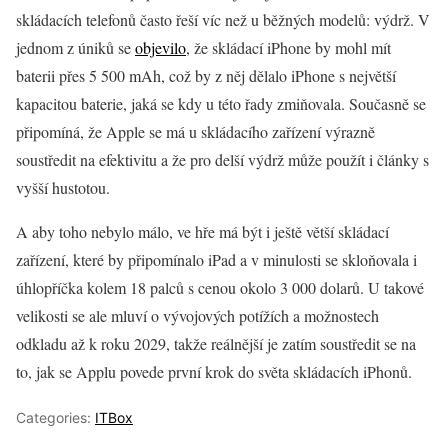
skládacích telefonů často řeší víc než u běžných modelů: výdrž. V
jednom z úniků se
objevilo
, že skládací iPhone by mohl mít
baterii přes 5 500 mAh, což by z něj dělalo iPhone s největší
kapacitou baterie, jaká se kdy u této řady zmiňovala. Současně se
připomíná, že Apple se má u skládacího zařízení výrazně
soustředit na efektivitu a že pro delší výdrž může použít i články s
vyšší hustotou.
A aby toho nebylo málo, ve hře má být i ještě větší skládací
zařízení, které by připomínalo iPad a v minulosti se skloňovala i
úhlopříčka kolem 18 palců s cenou okolo 3 000 dolarů. U takové
velikosti se ale mluví o vývojových potížích a možnostech
odkladu až k roku 2029, takže reálnější je zatím soustředit se na
to, jak se Applu povede první krok do světa skládacích iPhonů.
Categories:
ITBox