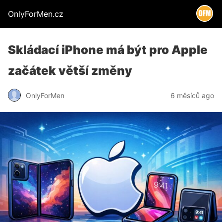
OnlyForMen.cz
Skládací iPhone má být pro Apple
začátek větší změny
OnlyForMen
6 měsíců ago