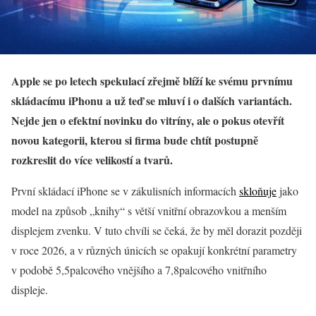
Apple se po letech spekulací zřejmě blíží ke svému prvnímu
skládacímu iPhonu a už teď se mluví i o dalších variantách.
Nejde jen o efektní novinku do vitríny, ale o pokus otevřít
novou kategorii, kterou si firma bude chtít postupně
rozkreslit do více velikostí a tvarů.
První skládací iPhone se v zákulisních informacích
skloňuje
jako
model na způsob „knihy“ s větší vnitřní obrazovkou a menším
displejem zvenku. V tuto chvíli se čeká, že by měl dorazit později
v roce 2026, a v různých únicích se opakují konkrétní parametry
v podobě 5,5palcového vnějšího a 7,8palcového vnitřního
displeje.