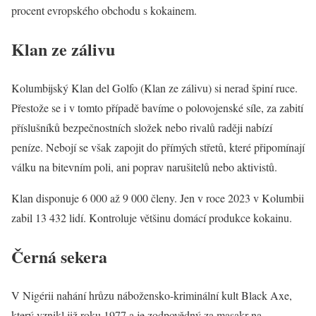
procent evropského obchodu s kokainem.
Klan ze zálivu
Kolumbijský Klan del Golfo (Klan ze zálivu) si nerad špiní ruce.
Přestože se i v tomto případě bavíme o polovojenské síle, za zabití
příslušníků bezpečnostních složek nebo rivalů raději nabízí
peníze. Nebojí se však zapojit do přímých střetů, které připomínají
válku na bitevním poli, ani poprav narušitelů nebo aktivistů.
Klan disponuje 6 000 až 9 000 členy. Jen v roce 2023 v Kolumbii
zabil 13 432 lidí. Kontroluje většinu domácí produkce kokainu.
Černá sekera
V Nigérii nahání hrůzu nábožensko-kriminální kult Black Axe,
který vznikl již roku 1977 a je zodpovědný za masakr na