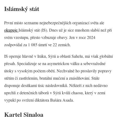
Islámský stát
První místo seznamu nejnebezpečnějších organizací světa ale
okupuje
Islámský stát (IS). Dnes už je sice mnohem slabší než při
svém vzestupu, přesto vzbuzuje obavy. Jen v roce 2024
zodpovídal za 1 085 úmrtí ve 22 zemích.
IS operuje hlavně v Iráku, Sýrii a oblasti Sahelu, má však globální
přesah. Specializuje se na asymetrickou válku a sebevražedné
útoky s vysokým počtem obětí. Nechvalně ho proslavily popravy
stětím či zastřelením, brutální mučení a znásilňování. Stále
disponuje desítkami tisíc následovníků. Někteří z nich nedávno
uprchli z detenčních táborů v Sýrii kvůli chaosu, který v zemi
vypukl po svržení diktátora Bašára Asada.
Kartel Sinaloa