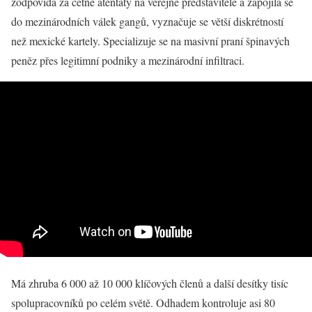
zodpovídá za četné atentáty na veřejné představitele a zapojila se
do mezinárodních válek gangů, vyznačuje se větší diskrétností
než mexické kartely. Specializuje se na masivní praní špinavých
peněz přes legitimní podniky a mezinárodní infiltraci.
Má zhruba 6 000 až 10 000 klíčových členů a další desítky tisíc
spolupracovníků po celém světě. Odhadem kontroluje asi 80