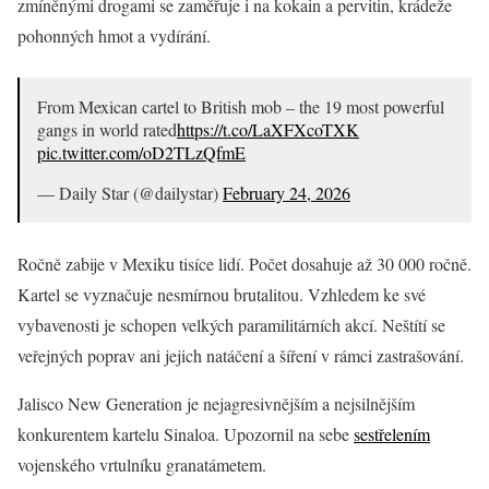
zmíněnými drogami se zaměřuje i na kokain a pervitin, krádeže
pohonných hmot a vydírání.
From Mexican cartel to British mob – the 19 most powerful
gangs in world rated
https://t.co/LaXFXcoTXK
pic.twitter.com/oD2TLzQfmE
— Daily Star (@dailystar)
February 24, 2026
Ročně zabije v Mexiku tisíce lidí. Počet dosahuje až 30 000 ročně.
Kartel se vyznačuje nesmírnou brutalitou. Vzhledem ke své
vybavenosti je schopen velkých paramilitárních akcí. Neštítí se
veřejných poprav ani jejich natáčení a šíření v rámci zastrašování.
Jalisco New Generation je nejagresivnějším a nejsilnějším
konkurentem kartelu Sinaloa. Upozornil na sebe
sestřelením
vojenského vrtulníku granatámetem.