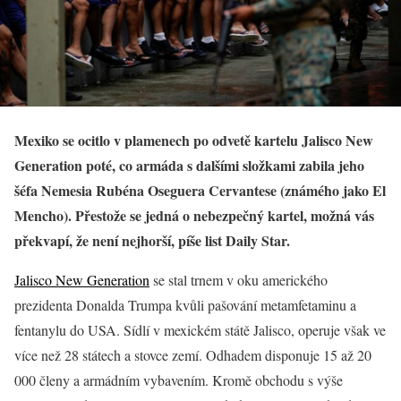
Mexiko se ocitlo v plamenech po odvetě kartelu Jalisco New
Generation poté, co armáda s dalšími složkami zabila jeho
šéfa Nemesia Rubéna Oseguera Cervantese (známého jako El
Mencho). Přestože se jedná o nebezpečný kartel, možná vás
překvapí, že není nejhorší, píše list Daily Star.
Jalisco New Generation
se stal trnem v oku amerického
prezidenta Donalda Trumpa kvůli pašování metamfetaminu a
fentanylu do USA. Sídlí v mexickém státě Jalisco, operuje však ve
více než 28 státech a stovce zemí. Odhadem disponuje 15 až 20
000 členy a armádním vybavením. Kromě obchodu s výše