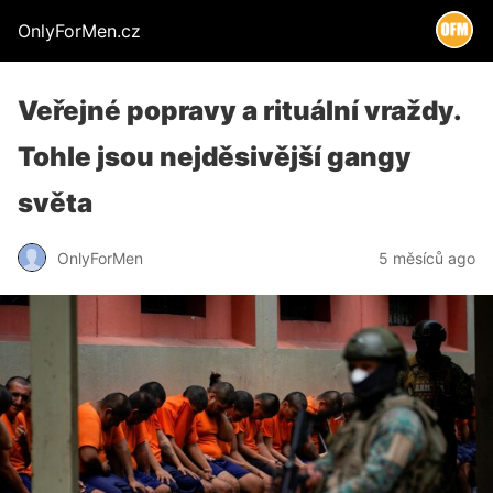
OnlyForMen.cz
Veřejné popravy a rituální vraždy.
Tohle jsou nejděsivější gangy
světa
OnlyForMen
5 měsíců ago