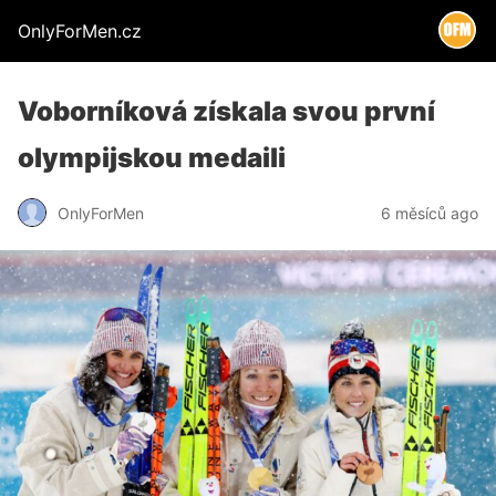
OnlyForMen.cz
Voborníková získala svou první
olympijskou medaili
OnlyForMen
6 měsíců ago