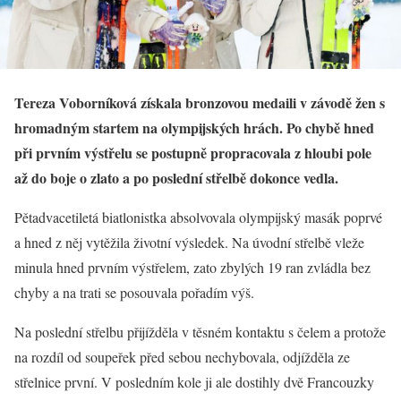
Tereza Voborníková získala bronzovou medaili v závodě žen s
hromadným startem na olympijských hrách. Po chybě hned
při prvním výstřelu se postupně propracovala z hloubi pole
až do boje o zlato a po poslední střelbě dokonce vedla.
Pětadvacetiletá biatlonistka absolvovala olympijský masák poprvé
a hned z něj vytěžila životní výsledek. Na úvodní střelbě vleže
minula hned prvním výstřelem, zato zbylých 19 ran zvládla bez
chyby a na trati se posouvala pořadím výš.
Na poslední střelbu přijížděla v těsném kontaktu s čelem a protože
na rozdíl od soupeřek před sebou nechybovala, odjížděla ze
střelnice první. V posledním kole ji ale dostihly dvě Francouzky