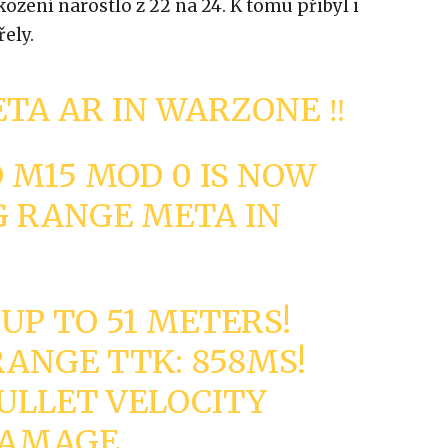
zení narostlo z 22 na 24. K tomu přibyl i
řely.
ETA AR IN WARZONE ‼️
 M15 MOD 0 IS NOW
G RANGE META IN
UP TO 51 METERS!
ANGE TTK: 858MS!
ULLET VELOCITY
DAMAGE