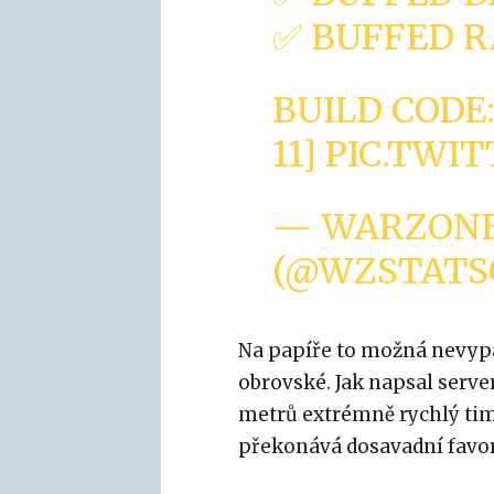
✅ BUFFED 
BUILD CODE
11]
PIC.TWI
— WARZON
(@WZSTATS
Na papíře to možná nevypad
obrovské. Jak napsal serve
metrů extrémně rychlý tim
překonává dosavadní favori