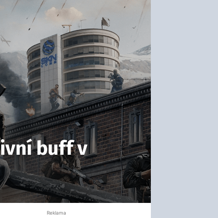
vní buff v
Reklama