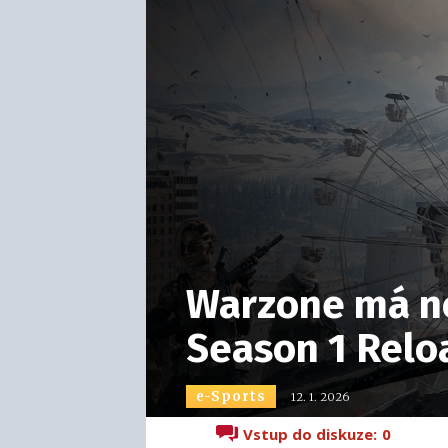
Warzone má no
Season 1 Relo
e-Sports
12. 1. 2026
Vstup do diskuze:
0