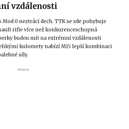
mní vzdálenosti
5 Mod 0 neztrácí dech. TTK se zde pohybuje
sault rifle více než konkurenceschopná
erky budou mít na extrémní vzdálenosti
 lehkými kulomety nabízí M15 lepší kombinaci
alebné síly.
Reklama