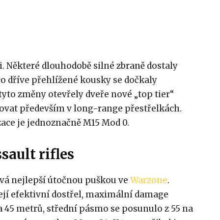
li. Některé dlouhodobě silné zbraně dostaly
mco dříve přehlížené kousky se dočkaly
tyto změny otevřely dveře nové „top tier“
novat především v long-range přestřelkách.
zace je jednoznačně M15 Mod 0.
sault rifles
ává nejlepší útočnou puškou ve
Warzone
.
ejí efektivní dostřel, maximální damage
a 45 metrů, střední pásmo se posunulo z 55 na