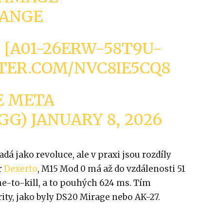
RANGE
: [A01-26ERW-58T9U-
TTER.COM/NVC8IE5CQ8
E META
GG)
JANUARY 8, 2026
á jako revoluce, ale v praxi jsou rozdíly
r
Dexerto
, M15 Mod 0 má až do vzdálenosti 51
e-to-kill, a to pouhých 624 ms. Tím
ty, jako byly DS20 Mirage nebo AK-27.