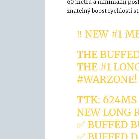
60 metrů a minimální poško
znatelný boost rychlosti st
‼️ NEW #1 M
THE BUFFED
THE #1 LON
#WARZONE
!
TTK: 624MS 
NEW LONG R
✅ BUFFED B
✅ BUFFED 