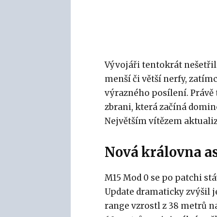
Vývojáři tentokrát nešetři
menší či větší nerfy, zatí
výrazného posílení. Právě 
zbrani, která začíná domi
Největším vítězem aktuali
Nová královna as
M15 Mod 0 se po patchi st
Update dramaticky zvýšil j
range vzrostl z 38 metrů n