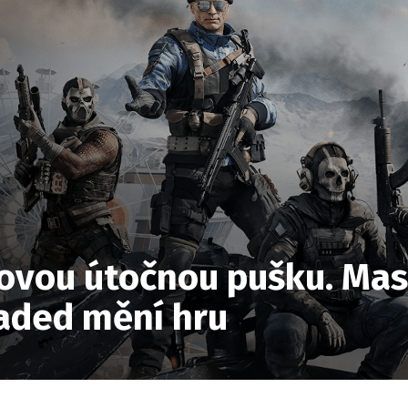
vou útočnou pušku. Masi
aded mění hru