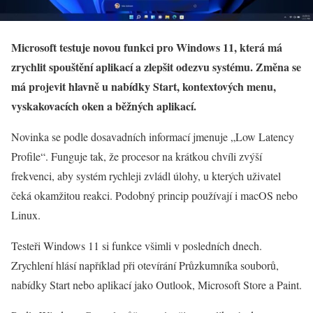
Microsoft testuje novou funkci pro Windows 11, která má
zrychlit spouštění aplikací a zlepšit odezvu systému. Změna se
má projevit hlavně u nabídky Start, kontextových menu,
vyskakovacích oken a běžných aplikací.
Novinka se podle dosavadních informací jmenuje „Low Latency
Profile“. Funguje tak, že procesor na krátkou chvíli zvýší
frekvenci, aby systém rychleji zvládl úlohy, u kterých uživatel
čeká okamžitou reakci. Podobný princip používají i macOS nebo
Linux.
Testeři Windows 11 si funkce všimli v posledních dnech.
Zrychlení hlásí například při otevírání Průzkumníka souborů,
nabídky Start nebo aplikací jako Outlook, Microsoft Store a Paint.