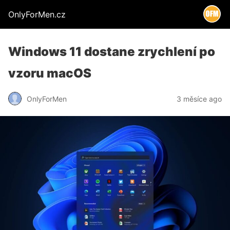
OnlyForMen.cz
Windows 11 dostane zrychlení po
vzoru macOS
OnlyForMen
3 měsíce ago