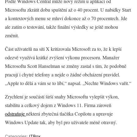
Podle Windows Central může nový režim u aplikací od
Microsoftu zkrátit dobu spuštění až o 40 procent. U nabídky Start
a kontextových menu se mluví dokonce až o 70 procentech. Jde
ale zatím o testování, takže finální výsledky se ještě mohou
změnit.
Část uživatelů na síti X kritizovala Microsoft za to, že k lepší
odezvě využívá krátké zvýšení výkonu procesoru. Manažer
Microsoftu Scott Hanselman se změny zastal s tím, že podobně
pracují i chytré telefony a nejde o žádné obcházení pravidel.
„Apple to dělá a vám se to líbí,“ napsal. „Nechte Windows vařit.“
Zrychlení je součástí širší snahy Microsoftu vylepšit výkon,
stabilitu a celkový dojem z Windows 11. Firma zároveň
odstraňuje
některá zbytečná tlačítka Copilotu a upravuje
Windows Update tak, aby byl pro uživatele méně otravný.
Categories:
ITBox