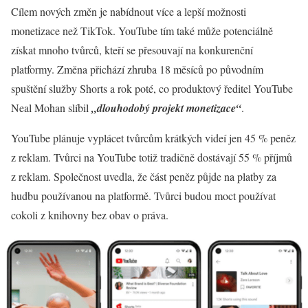
Cílem nových změn je nabídnout více a lepší možnosti
monetizace než TikTok. YouTube tím také může potenciálně
získat mnoho tvůrců, kteří se přesouvají na konkurenční
platformy. Změna přichází zhruba 18 měsíců po původním
spuštění služby Shorts a rok poté, co produktový ředitel YouTube
Neal Mohan slíbil
„dlouhodobý projekt monetizace“
.
YouTube plánuje vyplácet tvůrcům krátkých videí jen 45 % peněz
z reklam. Tvůrci na YouTube totiž tradičně dostávají 55 % příjmů
z reklam. Společnost uvedla, že část peněz půjde na platby za
hudbu používanou na platformě. Tvůrci budou moct používat
cokoli z knihovny bez obav o práva.