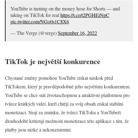
YouTube is turning on the money hose for Shorts — and
taking on TikTok for real
https://t.co/t2PGHEiNpC
pic.twitter.com/NGo0s1C8X6
— The Verge (@verge)
September 16, 2022
TikTok je největší konkurence
Chystané změny pomohou YouTube získat náskok před
TikTokem, který je pravděpodobně jeho největším konkurentem.
YouTube se chce stát životaschopnou a atraktivní platformou pro
tvůrce krátkých videí, kteří chtějí za svůj obsah získat stabilní
monetizaci. Stojí za zmínku, že tvůrci TikToku a YouTubeři
dlouhodobě kritizují možnosti monetizace této aplikace s tím, že
platby jsou nízké a nekonzistentní.