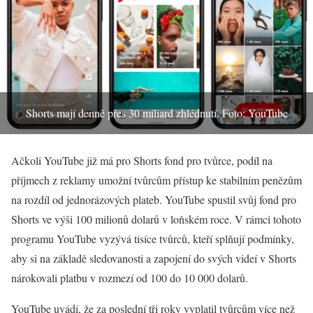
Shorts mají denně přes 30 miliard zhlédnutí. Foto: YouTube
Ačkoli YouTube již má pro Shorts fond pro tvůrce, podíl na
příjmech z reklamy umožní tvůrcům přístup ke stabilním penězům
na rozdíl od jednorázových plateb. YouTube spustil svůj fond pro
Shorts ve výši 100 milionů dolarů v loňském roce. V rámci tohoto
programu YouTube vyzývá tisíce tvůrců, kteří splňují podmínky,
aby si na základě sledovanosti a zapojení do svých videí v Shorts
nárokovali platbu v rozmezí od 100 do 10 000 dolarů.
YouTube uvádí, že za poslední tři roky vyplatil tvůrcům více než