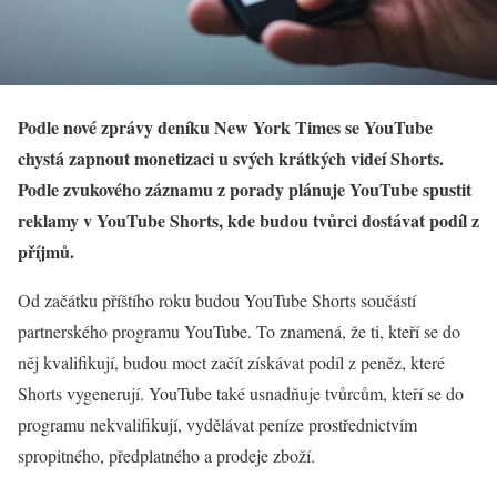
Podle nové zprávy deníku New York Times se YouTube
chystá zapnout monetizaci u svých krátkých videí Shorts.
Podle zvukového záznamu z porady plánuje YouTube spustit
reklamy v YouTube Shorts, kde budou tvůrci dostávat podíl z
příjmů.
Od začátku příštího roku budou YouTube Shorts součástí
partnerského programu YouTube. To znamená, že ti, kteří se do
něj kvalifikují, budou moct začít získávat podíl z peněz, které
Shorts vygenerují. YouTube také usnadňuje tvůrcům, kteří se do
programu nekvalifikují, vydělávat peníze prostřednictvím
spropitného, předplatného a prodeje zboží.