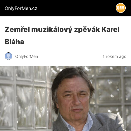
OnlyForMen.cz
Zemřel muzikálový zpěvák Karel
Bláha
OnlyForMen
1 rokem ago