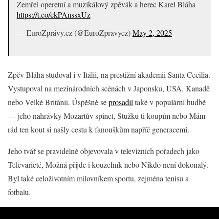
Zemřel operetní a muzikálový zpěvák a herec Karel Bláha
https://t.co/ckPAnssxUz
— EuroZprávy.cz (@EuroZpravycz)
May 2, 2025
Zpěv Bláha studoval i v Itálii, na prestižní akademii Santa Cecilia.
Vystupoval na mezinárodních scénách v Japonsku, USA, Kanadě
nebo Velké Británii. Úspěšně se
prosadil
také v populární hudbě
— jeho nahrávky Mozartův spinet, Stužku ti koupím nebo Mám
rád ten kout si našly cestu k fanouškům napříč generacemi.
Jeho tvář se pravidelně objevovala v televizních pořadech jako
Televarieté, Možná přijde i kouzelník nebo Nikdo není dokonalý.
Byl také celoživotním milovníkem sportu, zejména tenisu a
fotbalu.