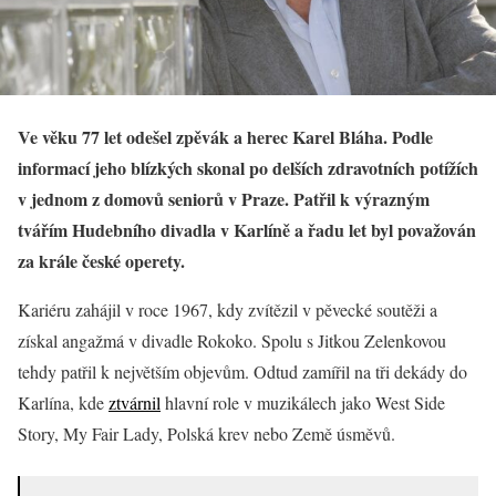
Ve věku 77 let odešel zpěvák a herec Karel Bláha. Podle
informací jeho blízkých skonal po delších zdravotních potížích
v jednom z domovů seniorů v Praze. Patřil k výrazným
tvářím Hudebního divadla v Karlíně a řadu let byl považován
za krále české operety.
Kariéru zahájil v roce 1967, kdy zvítězil v pěvecké soutěži a
získal angažmá v divadle Rokoko. Spolu s Jitkou Zelenkovou
tehdy patřil k největším objevům. Odtud zamířil na tři dekády do
Karlína, kde
ztvárnil
hlavní role v muzikálech jako West Side
Story, My Fair Lady, Polská krev nebo Země úsměvů.