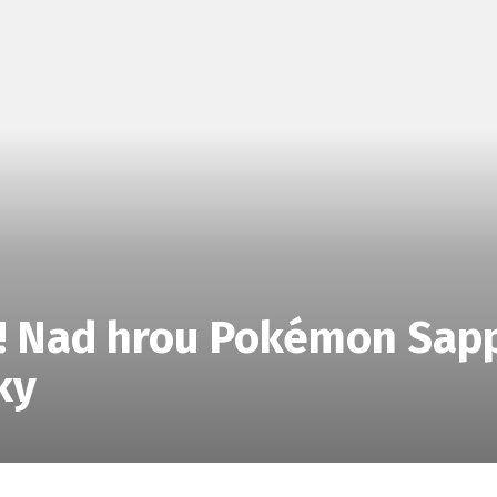
ár! Nad hrou Pokémon Sap
ky