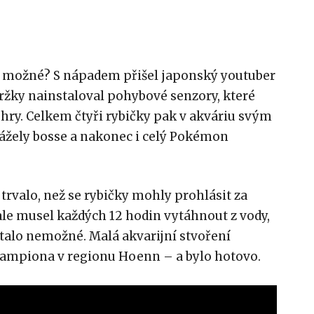
c možné? S nápadem přišel japonský youtuber
žky nainstaloval pohybové senzory, které
hry. Celkem čtyři rybičky pak v akváriu svým
rážely bosse a nakonec i celý Pokémon
 trvalo, než se rybičky mohly prohlásit za
e ale musel každých 12 hodin vytáhnout z vody,
 stalo nemožné. Malá akvarijní stvoření
 šampiona v regionu Hoenn – a bylo hotovo.