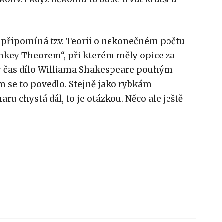
e připomíná tzv. Teorii o nekonečném počtu
onkey Theorem“, při kterém měly opice za
ý čas dílo Williama Shakespeare pouhým
m se to povedlo. Stejně jako rybkám
u chystá dál, to je otázkou. Něco ale ještě