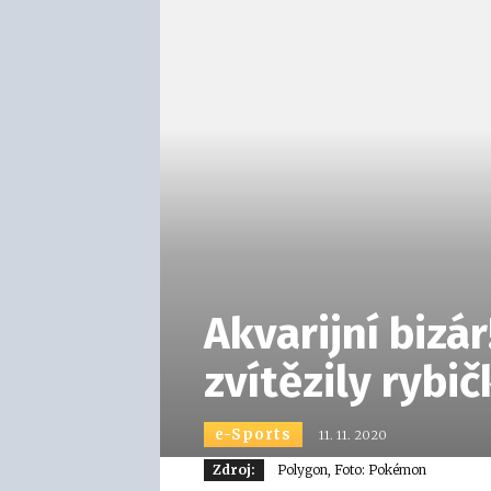
Akvarijní biz
zvítězily rybič
e-Sports
11. 11. 2020
Zdroj:
Polygon, Foto: Pokémon