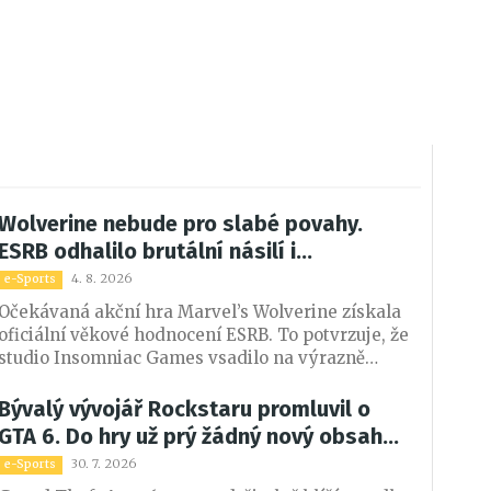
Wolverine nebude pro slabé povahy.
ESRB odhalilo brutální násilí i
nečekanou nahotu
4. 8. 2026
e-Sports
Očekávaná akční hra Marvel’s Wolverine získala
oficiální věkové hodnocení ESRB. To potvrzuje, že
studio Insomniac Games vsadilo na výrazně
temnější pojetí slavného mutanta. Hráče čeká
brutální násilí, krev, vulgarismy i několik scén s
Bývalý vývojář Rockstaru promluvil o
částečnou nahotou.
GTA 6. Do hry už prý žádný nový obsah
nepřibude
30. 7. 2026
e-Sports