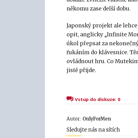
někomu zase delší dobu.
Japonský projekt ale lehc
opit, anglicky „Infinite M
úkol přepsat za nekonečn
ťukáním do klávesnice. Tě
ovládnout hru. Co Mutekimar
jistě přijde.
Vstup do diskuze:
0
Autor:
OnlyForMen
Sledujte nás na sítích