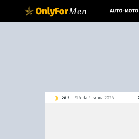
OnlyFor
Men
AUTO-MOTO
C
Středa 5. srpna 2026
28.5
Czech