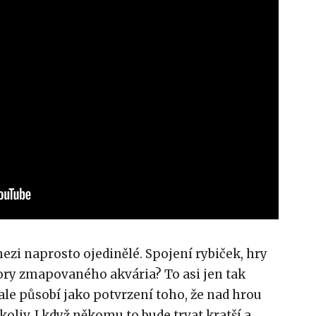
mezi naprosto ojedinělé. Spojení rybiček, hry
ry zmapovaného akvária? To asi jen tak
le působí jako potvrzení toho, že nad hrou
koliv. I když někomu to bude trvat kratší a