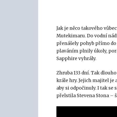
Jak je něco takového vůbe
Mutekimaru. Do vodní nádr
přenášely pohyb přímo do 
plaváním plnily úkoly, po
Sapphire vyhrály.
Zhruba 133 dní. Tak dlouho
krále hry. Jejich majitel j
aby si odpočinuly. I tak se
přelstila Stevena Stona –