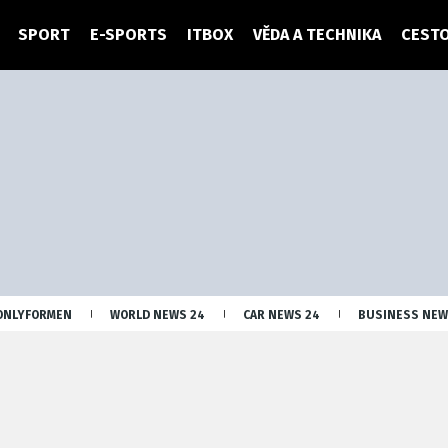
SPORT
E-SPORTS
ITBOX
VĚDA A TECHNIKA
CESTO
ONLYFORMEN
WORLD NEWS 24
CAR NEWS 24
BUSINESS NEW