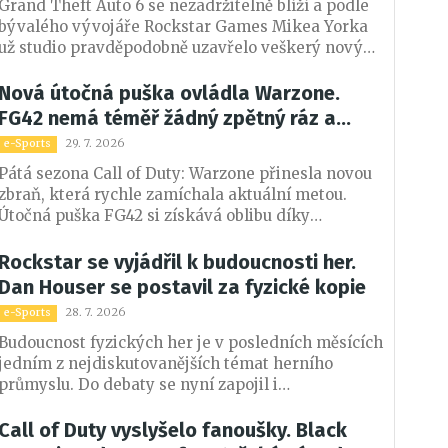
Grand Theft Auto 6 se nezadržitelně blíží a podle
bývalého vývojáře Rockstar Games Mikea Yorka
už studio pravděpodobně uzavřelo veškerý nový
obsah. Poslední měsíce před vydáním mají patřit
především testování, ladění a odstraňování chyb.
Nová útočná puška ovládla Warzone.
FG42 nemá téměř žádný zpětný ráz a
dominuje na dlouhou vzdálenost
29. 7. 2026
e-Sports
Pátá sezona Call of Duty: Warzone přinesla novou
zbraň, která rychle zamíchala aktuální metou.
Útočná puška FG42 si získává oblibu díky
minimálnímu zpětnému rázu, vysoké přesnosti i
výbornému poškození na delší vzdálenosti. Podle
Rockstar se vyjádřil k budoucnosti her.
hráčů má potenciál stát se jednou z nejsilnějších
Dan Houser se postavil za fyzické kopie
zbraní celé sezony.
28. 7. 2026
e-Sports
Budoucnost fyzických her je v posledních měsících
jedním z nejdiskutovanějších témat herního
průmyslu. Do debaty se nyní zapojil i
spoluzakladatel Rockstar Games Dan Houser,
který se jasně postavil na stranu hráčů. Podle něj
Call of Duty vyslyšelo fanoušky. Black
by vydavatelé měli krabicové verze nabízet vždy,