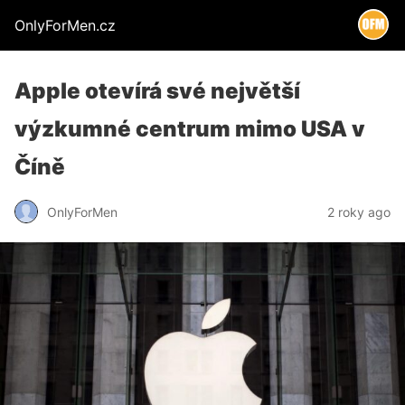
OnlyForMen.cz
Apple otevírá své největší
výzkumné centrum mimo USA v
Číně
OnlyForMen
2 roky ago