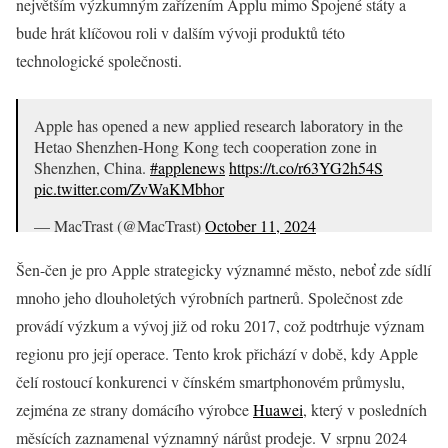
největším výzkumným zařízením Applu mimo Spojené státy a
bude hrát klíčovou roli v dalším vývoji produktů této
technologické společnosti.
Apple has opened a new applied research laboratory in the
Hetao Shenzhen-Hong Kong tech cooperation zone in
Shenzhen, China.
#applenews
https://t.co/r63YG2h54S
pic.twitter.com/ZvWaKMbhor
— MacTrast (@MacTrast)
October 11, 2024
Šen-čen je pro Apple strategicky významné město, neboť zde sídlí
mnoho jeho dlouholetých výrobních partnerů. Společnost zde
provádí výzkum a vývoj již od roku 2017, což podtrhuje význam
regionu pro její operace. Tento krok přichází v době, kdy Apple
čelí rostoucí konkurenci v čínském smartphonovém průmyslu,
zejména ze strany domácího výrobce
Huawei
, který v posledních
měsících zaznamenal významný nárůst prodeje. V srpnu 2024