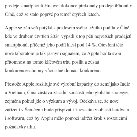
prodeje smartphonů Huawei dokonce překonaly prodeje iPhonů v
Číně, což se stalo poprvé po téměř čtyřech letech.
Apple se zároveň potýká s poklesem svého tržního podílu v Číně,
kde ve druhém čtvrtletí 2024 vypadl z top pěti největších prodejců
smartphonů, přičemž jeho podíl klesl pod 14 %. Otevření této
nové laboratoře je tak jasným signálem, že Apple hodlá svou
přítomnost na tomto klíčovém trhu posílit a zůstat
konkurenceschopný vůči silné domácí konkurenci.
Přestože Apple rozšiřuje své výrobní kapacity do zemí jako Indie
a Vietnam, Čína zůstává zásadní součástí jeho globální strategie,
zejména pokud jde o výzkum a vývoj. Očekává se, že nové
zařízení v Šen-čenu bude přispívat k inovacím v oblasti hardwaru
i softwaru, což by Applu mělo pomoci udržet krok s rostoucími
požadavky trhu.